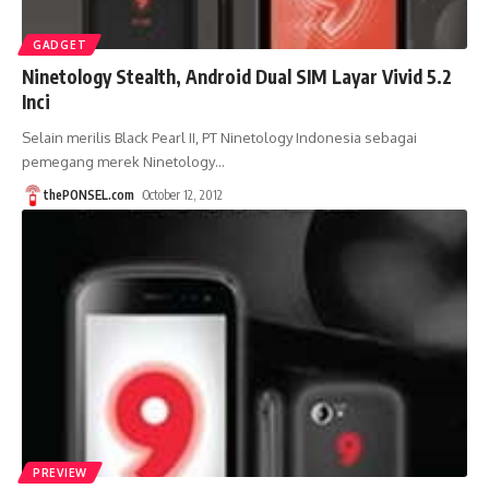
GADGET
Ninetology Stealth, Android Dual SIM Layar Vivid 5.2
Inci
Selain merilis Black Pearl II, PT Ninetology Indonesia sebagai
pemegang merek Ninetology
…
thePONSEL.com
October 12, 2012
PREVIEW