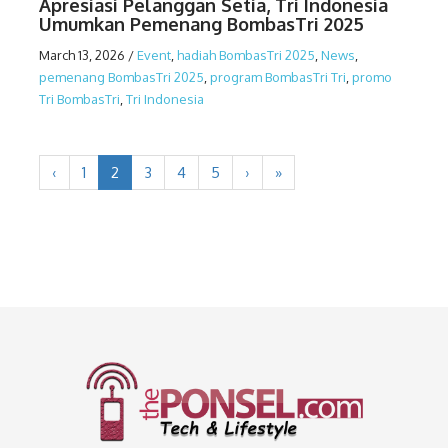
Apresiasi Pelanggan Setia, Tri Indonesia
Umumkan Pemenang BombasTri 2025
March 13, 2026
/
Event
,
hadiah BombasTri 2025
,
News
,
pemenang BombasTri 2025
,
program BombasTri Tri
,
promo
Tri BombasTri
,
Tri Indonesia
‹
1
2
3
4
5
›
»