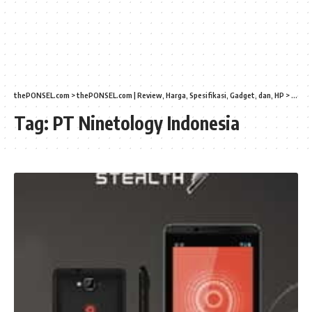
thePONSEL.com
>
thePONSEL.com | Review, Harga, Spesifikasi, Gadget, dan, HP
>
PT Ni
Tag:
PT Ninetology Indonesia