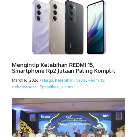
Mengintip Kelebihan REDMI 15,
Smartphone Rp2 Jutaan Paling Komplit
March 16, 2026
/
Harga
,
Kelebihan
,
News
,
Redmi 15
,
Rekomendasi
,
Spesifikasi
,
Xiaomi