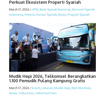
Perkuat Ekosistem Properti Syariah
March 17, 2026
/
APSI
,
Bank Syariah Nasional
,
Ekonomi Syariah
Indonesia
,
Fintech
,
Hunian Syariah
,
News
,
Properti Syariah
Mudik Hepi 2026, Telkomsel Berangkatkan
1.100 Pemudik Pulang Kampung Gratis
March 17, 2026
/
Event
,
Lebaran
,
Mudik Hepi
,
MyTelkomsel
,
News
,
Telkomsel
,
Telkomsel Poin