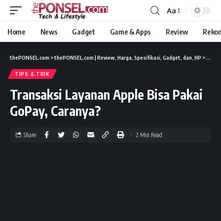
Aa
Home
News
Gadget
Game & Apps
Review
Reko
thePONSEL.com
>
thePONSEL.com | Review, Harga, Spesifikasi, Gadget, dan, HP
>
Tips &
TIPS & TRIK
Transaksi Layanan Apple Bisa Pakai
GoPay, Caranya?
Share
2 Min Read