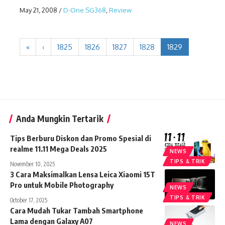
May 21, 2008
/
D-One SG368
,
Review
«
‹
1825
1826
1827
1828
1829
Anda Mungkin Tertarik
Tips Berburu Diskon dan Promo Spesial di
realme 11.11 Mega Deals 2025
NEWS
TIPS & TRIK
November 10, 2025
3 Cara Maksimalkan Lensa Leica Xiaomi 15T
Pro untuk Mobile Photography
NEWS
TIPS & TRIK
October 17, 2025
Cara Mudah Tukar Tambah Smartphone
Lama dengan Galaxy A07
NEWS