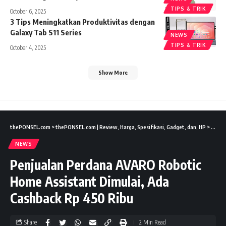
TIPS & TRIK
October 6, 2025
3 Tips Meningkatkan Produktivitas dengan
Galaxy Tab S11 Series
NEWS
TIPS & TRIK
October 4, 2025
Show More
thePONSEL.com
>
thePONSEL.com | Review, Harga, Spesifikasi, Gadget, dan, HP
>
News
NEWS
Penjualan Perdana AVARO Robotic
Home Assistant Dimulai, Ada
Cashback Rp 450 Ribu
Share
2 Min Read