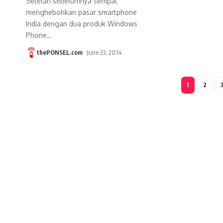
Setelah sebelumnya sempat
menghebohkan pasar smartphone
India dengan dua produk Windows
Phone
…
thePONSEL.com
June 23, 2014
1
2