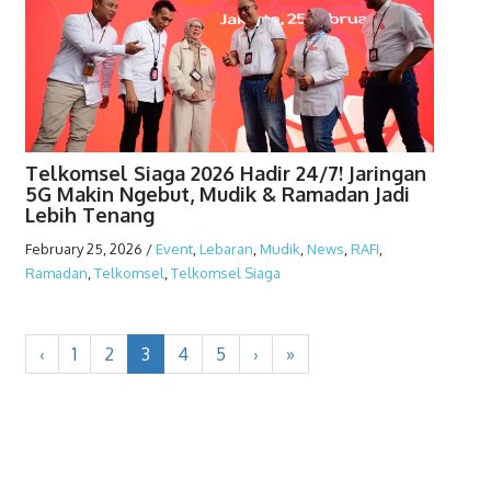
Telkomsel Siaga 2026 Hadir 24/7! Jaringan
5G Makin Ngebut, Mudik & Ramadan Jadi
Lebih Tenang
February 25, 2026
/
Event
,
Lebaran
,
Mudik
,
News
,
RAFI
,
Ramadan
,
Telkomsel
,
Telkomsel Siaga
‹
1
2
3
4
5
›
»