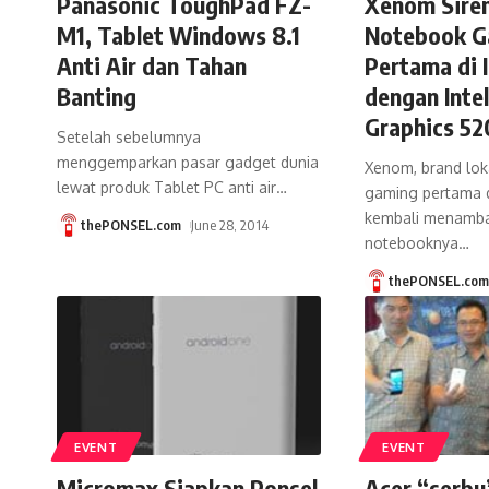
Panasonic ToughPad FZ-
Xenom Siren
M1, Tablet Windows 8.1
Notebook G
Anti Air dan Tahan
Pertama di 
Banting
dengan Intel
Graphics 5
Setelah sebelumnya
menggemparkan pasar gadget dunia
Xenom, brand lok
lewat produk Tablet PC anti air
…
gaming pertama d
kembali menamba
thePONSEL.com
June 28, 2014
notebooknya
…
thePONSEL.co
EVENT
EVENT
Micromax Siapkan Ponsel
Acer “serbu