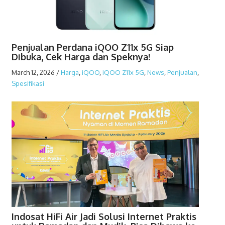
Penjualan Perdana iQOO Z11x 5G Siap
Dibuka, Cek Harga dan Speknya!
March 12, 2026
/
Harga
,
iQOO
,
iQOO Z11x 5G
,
News
,
Penjualan
,
Spesifikasi
Indosat HiFi Air Jadi Solusi Internet Praktis