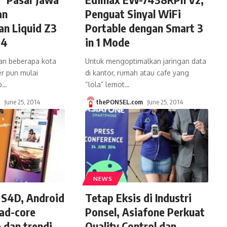
an
Penguat Sinyal WiFi
n Liquid Z3
Portable dengan Smart 3
Z4
in 1 Mode
dan beberapa kota
Untuk mengoptimalkan jaringan data
er pun mulai
di kantor, rumah atau cafe yang
p
…
“lola” lemot
…
m
June 25, 2014
thePONSEL.com
June 25, 2014
NEWS
 S4D, Android
Tetap Eksis di Industri
ad-core
Ponsel, Asiafone Perkuat
 dan trendi
Quality Control dan