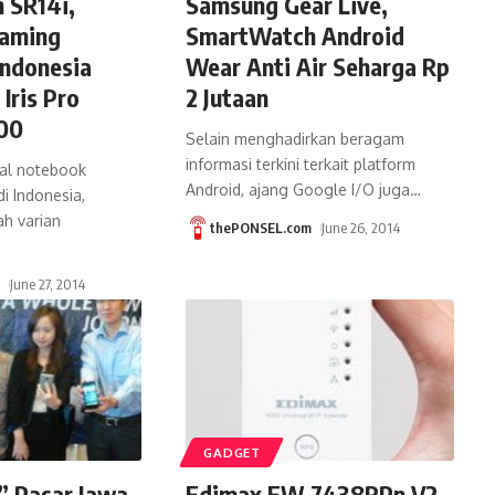
 SR14i,
Samsung Gear Live,
aming
SmartWatch Android
Indonesia
Wear Anti Air Seharga Rp
 Iris Pro
2 Jutaan
200
Selain menghadirkan beragam
informasi terkini terkait platform
al notebook
Android, ajang Google I/O juga
…
i Indonesia,
h varian
thePONSEL.com
June 26, 2014
m
June 27, 2014
GADGET
” Pasar Jawa
Edimax EW-7438RPn V2,