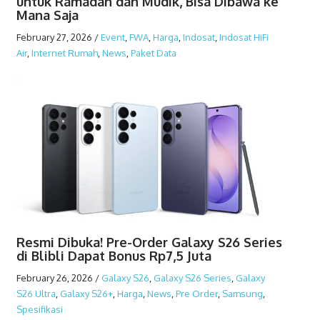
untuk Ramadan dan Mudik, Bisa Dibawa ke
Mana Saja
February 27, 2026
/
Event
,
FWA
,
Harga
,
Indosat
,
Indosat HiFi
Air
,
Internet Rumah
,
News
,
Paket Data
Resmi Dibuka! Pre-Order Galaxy S26 Series
di Blibli Dapat Bonus Rp7,5 Juta
February 26, 2026
/
Galaxy S26
,
Galaxy S26 Series
,
Galaxy
S26 Ultra
,
Galaxy S26+
,
Harga
,
News
,
Pre Order
,
Samsung
,
Spesifikasi