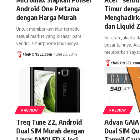
Android One Pertama
Timur deng
dengan Harga Murah
Menghadirka
dan Liquid 
Untuk memberikan fitur terpadu
sesuai market yang disasar para
Setelah Jakarta 
vendor smartphone khususnya
…
besar lainnya, Ac
melebarkan saya
thePONSEL.com
June 26, 2014
thePONSEL.co
PREVIEW
PREVIEW
Treq Tune Z2, Android
Advan GAIA
Dual SIM Murah dengan
Dual SIM Qu
Layar AMOLED 4 Inci
Tampil Gaya