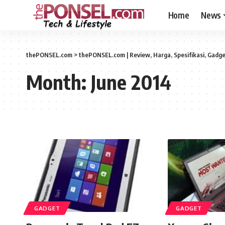
Home
News
thePONSEL.com
>
thePONSEL.com | Review, Harga, Spesifikasi, Gadge
Month:
June 2014
GADGET
GADGET