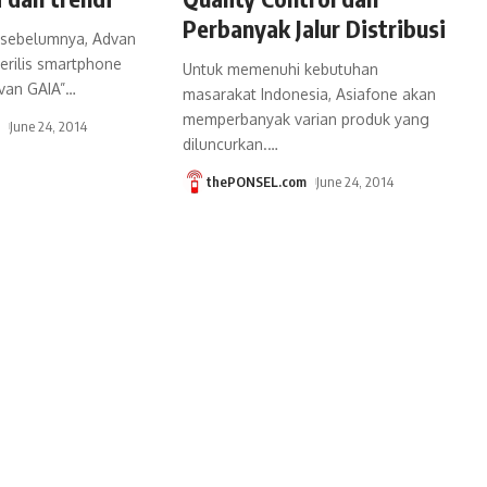
Perbanyak Jalur Distribusi
i sebelumnya, Advan
erilis smartphone
Untuk memenuhi kebutuhan
van GAIA”
…
masarakat Indonesia, Asiafone akan
memperbanyak varian produk yang
m
June 24, 2014
diluncurkan.
…
thePONSEL.com
June 24, 2014