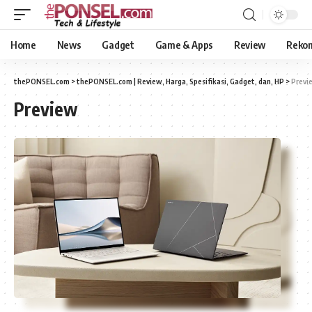
Home
News
Gadget
Game & Apps
Review
Reko
thePONSEL.com
>
thePONSEL.com | Review, Harga, Spesifikasi, Gadget, dan, HP
>
Previ
Preview