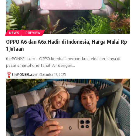
NEWS
PREVIEW
OPPO A6 dan A6x Hadir di Indonesia, Harga Mulai Rp
1 Jutaan
thePONSEL.com – OPPO kembali memperkuat eksistensinya di
pasar smartphone Tanah Air dengan
…
thePONSEL.com
December 17, 2025