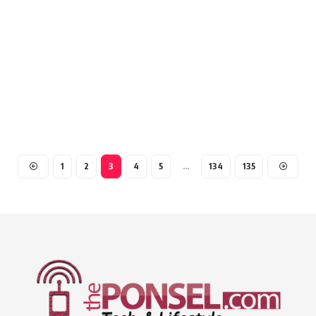
1
2
3
4
5
…
134
135