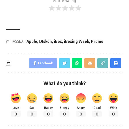
Article Rating
Apple
,
DIskon
,
iBox
,
iBoxing Week
,
Promo
TAGGED:
Facebook
What do you think?
Love
Sad
Happy
Sleepy
Angry
Dead
Wink
0
0
0
0
0
0
0