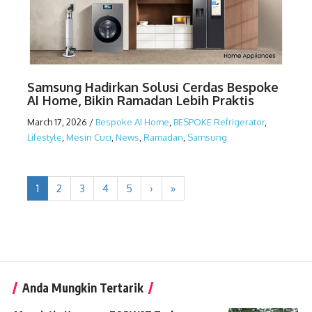
Samsung Hadirkan Solusi Cerdas Bespoke
AI Home, Bikin Ramadan Lebih Praktis
March 17, 2026
/
Bespoke AI Home
,
BESPOKE Refrigerator
,
Lifestyle
,
Mesin Cuci
,
News
,
Ramadan
,
Samsung
1
2
3
4
5
›
»
Anda Mungkin Tertarik