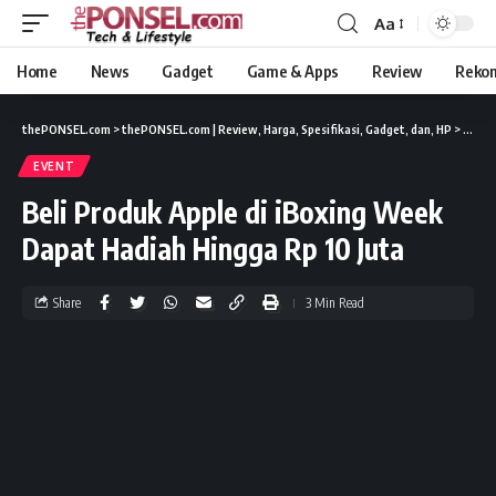
Aa
Home
News
Gadget
Game & Apps
Review
Reko
thePONSEL.com
>
thePONSEL.com | Review, Harga, Spesifikasi, Gadget, dan, HP
>
Event
EVENT
Beli Produk Apple di iBoxing Week
Dapat Hadiah Hingga Rp 10 Juta
Share
3 Min Read