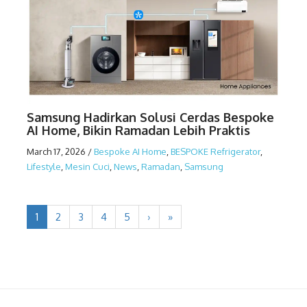
Samsung Hadirkan Solusi Cerdas Bespoke
AI Home, Bikin Ramadan Lebih Praktis
March 17, 2026
/
Bespoke AI Home
,
BESPOKE Refrigerator
,
Lifestyle
,
Mesin Cuci
,
News
,
Ramadan
,
Samsung
1
2
3
4
5
›
»