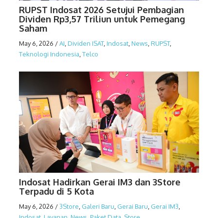
RUPST Indosat 2026 Setujui Pembagian
Dividen Rp3,57 Triliun untuk Pemegang
Saham
May 6, 2026
/
AI
,
Dividen ISAT
,
Indosat
,
News
,
RUPST
,
Teknologi Indonesia
,
Telco
Indosat Hadirkan Gerai IM3 dan 3Store
Terpadu di 5 Kota
May 6, 2026
/
3Store
,
Galeri Baru
,
Gerai Baru
,
Gerai IM3
,
Indosat
,
Layanan
,
News
,
Paket Data
,
Store