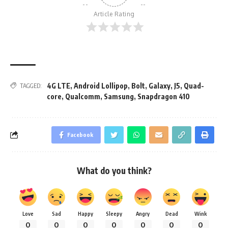
Article Rating
4G LTE
,
Android Lollipop
,
Bolt
,
Galaxy
,
J5
,
Quad-
TAGGED:
core
,
Qualcomm
,
Samsung
,
Snapdragon 410
Facebook
What do you think?
Love
Sad
Happy
Sleepy
Angry
Dead
Wink
0
0
0
0
0
0
0