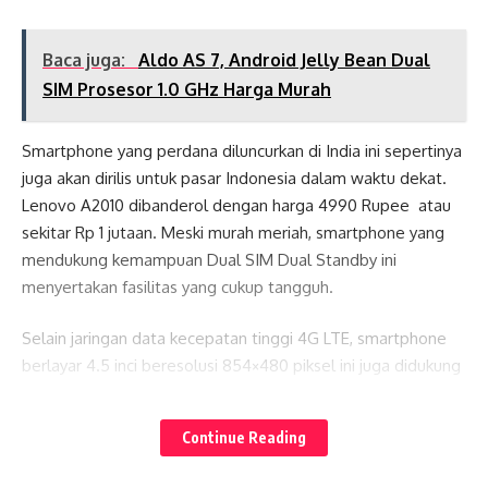
Baca juga:
Aldo AS 7, Android Jelly Bean Dual
SIM Prosesor 1.0 GHz Harga Murah
Smartphone yang perdana diluncurkan di India ini sepertinya
juga akan dirilis untuk pasar Indonesia dalam waktu dekat.
Lenovo A2010 dibanderol dengan harga 4990 Rupee atau
sekitar Rp 1 jutaan. Meski murah meriah, smartphone yang
mendukung kemampuan Dual SIM Dual Standby ini
menyertakan fasilitas yang cukup tangguh.
Selain jaringan data kecepatan tinggi 4G LTE, smartphone
berlayar 4.5 inci beresolusi 854×480 piksel ini juga didukung
dapur pacu MediaTek MT6735M dengan prosesor Quad-
Lates News
core 1GHz 64-bit, dan ditopang RAM 1GB serta storage
Continue Reading
internal 8GB. Lenovo A2010 juga menyertakan slot microSD
sebagai ruang penyimpanan ekstra.