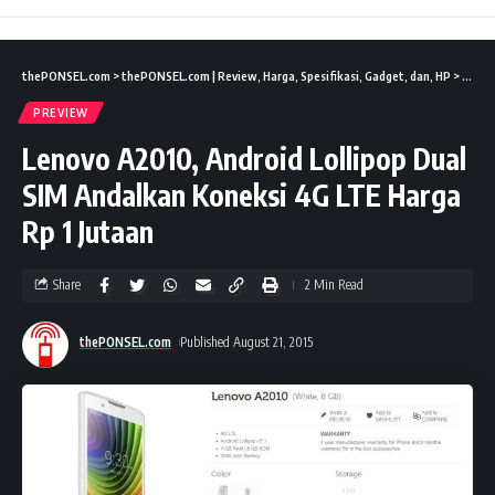
thePONSEL.com
>
thePONSEL.com | Review, Harga, Spesifikasi, Gadget, dan, HP
>
Previ
PREVIEW
Lenovo A2010, Android Lollipop Dual
SIM Andalkan Koneksi 4G LTE Harga
Rp 1 Jutaan
Share
2 Min Read
thePONSEL.com
Published August 21, 2015