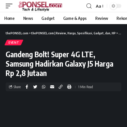
Aa
Home
News
Gadget
Game & Apps
Review
Reko
thePONSEL.com
>
thePONSEL.com | Review, Harga, Spesifikasi, Gadget, dan, HP
>
Event
EVENT
Gandeng Bolt! Super 4G LTE,
Samsung Hadirkan Galaxy J5 Harga
Rp 2,8 Jutaan
Share
1 Min Read