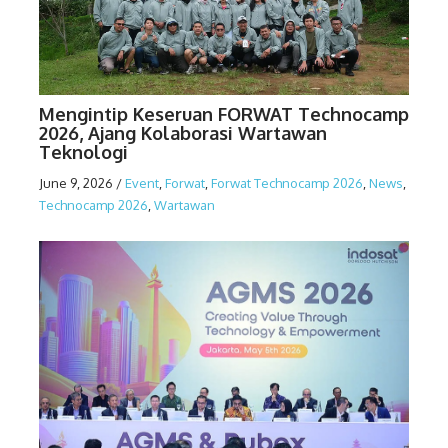
Mengintip Keseruan FORWAT Technocamp
2026, Ajang Kolaborasi Wartawan
Teknologi
June 9, 2026
/
Event
,
Forwat
,
Forwat Technocamp 2026
,
News
,
Technocamp 2026
,
Wartawan