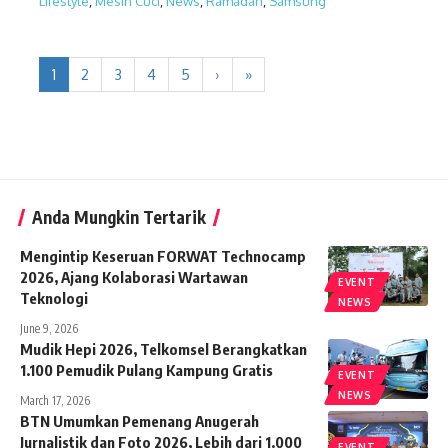
Lifestyle
,
Mesin Cuci
,
News
,
Ramadan
,
Samsung
1
2
3
4
5
›
»
Anda Mungkin Tertarik
Mengintip Keseruan FORWAT Technocamp
2026, Ajang Kolaborasi Wartawan
EVENT
Teknologi
NEWS
June 9, 2026
Mudik Hepi 2026, Telkomsel Berangkatkan
1.100 Pemudik Pulang Kampung Gratis
EVENT
NEWS
March 17, 2026
BTN Umumkan Pemenang Anugerah
Jurnalistik dan Foto 2026, Lebih dari 1.000
EVENT