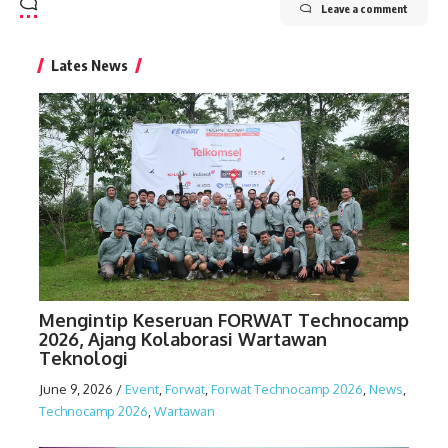
Leave a comment
Lates News
Mengintip Keseruan FORWAT Technocamp
2026, Ajang Kolaborasi Wartawan
Teknologi
June 9, 2026
/
Event
,
Forwat
,
Forwat Technocamp 2026
,
News
,
Technocamp 2026
,
Wartawan