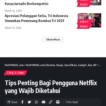
Karya Jurnalis Berkompetisi
NEWS
March 14, 2026
Apresiasi Pelanggan Setia, Tri Indonesia
Umumkan Pemenang BombasTri 2025
EVENT
NEWS
March 13, 2026
Show More
thePONSEL.com
>
thePONSEL.com | Review, Harga, Spesifikasi, Gadget, dan, HP
>
Tips &
TIPS & TRIK
Tips Penting Bagi Pengguna Netflix
yang Wajib Diketahui
Share
7 Min Read