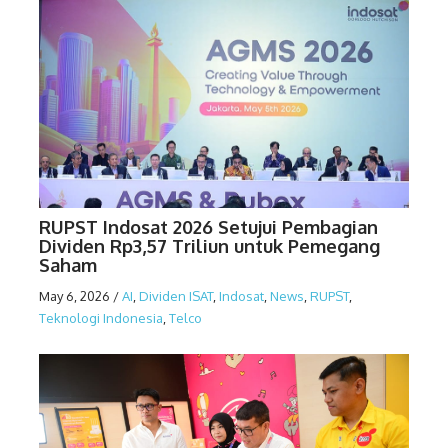
RUPST Indosat 2026 Setujui Pembagian
Dividen Rp3,57 Triliun untuk Pemegang
Saham
May 6, 2026
/
AI
,
Dividen ISAT
,
Indosat
,
News
,
RUPST
,
Teknologi Indonesia
,
Telco