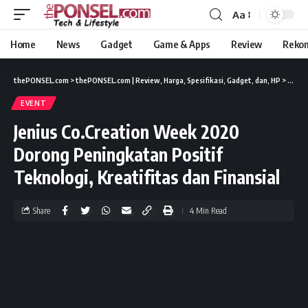
Aa
Home
News
Gadget
Game & Apps
Review
Reko
thePONSEL.com
>
thePONSEL.com | Review, Harga, Spesifikasi, Gadget, dan, HP
>
Event
EVENT
Jenius Co.Creation Week 2020
Dorong Peningkatan Positif
Teknologi, Kreatifitas dan Finansial
Share
4 Min Read