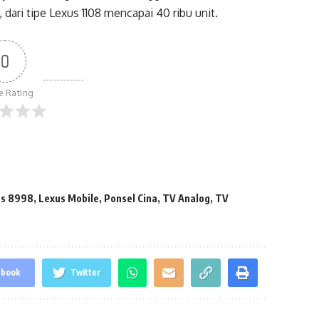
 dari tipe Lexus 1108 mencapai 40 ribu unit.
0
le Rating
us 8998
,
Lexus Mobile
,
Ponsel Cina
,
TV Analog
,
TV
ebook
Twitter