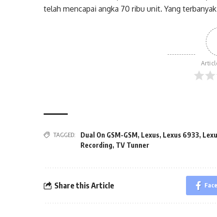
telah mencapai angka 70 ribu unit. Yang terbanyak,
Artic
TAGGED:
Dual On GSM-GSM
,
Lexus
,
Lexus 6933
,
Lex
Recording
,
TV Tunner
Share this Article
Fac