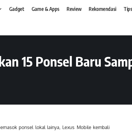
Gadget
Game & Apps
Review
Rekomendasi
Tips
t, dan, HP
>
Event
>
Lexus Mobile, Targetkan 15 Ponsel Baru Sampai Akhir Tah
kan 15 Ponsel Baru Sam
emasok ponsel lokal lainya, Lexus Mobile kembali