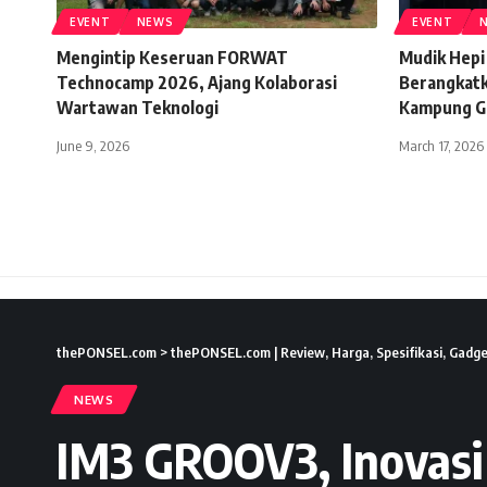
EVENT
NEWS
EVENT
Mengintip Keseruan FORWAT
Mudik Hepi
Technocamp 2026, Ajang Kolaborasi
Berangkatk
Wartawan Teknologi
Kampung G
June 9, 2026
March 17, 2026
thePONSEL.com
>
thePONSEL.com | Review, Harga, Spesifikasi, Gadge
NEWS
IM3 GROOV3, Inovasi