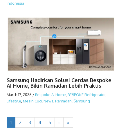
Indonesia
Samsung Hadirkan Solusi Cerdas Bespoke
AI Home, Bikin Ramadan Lebih Praktis
March 17, 2026
/
Bespoke AI Home
,
BESPOKE Refrigerator
,
Lifestyle
,
Mesin Cuci
,
News
,
Ramadan
,
Samsung
1
2
3
4
5
›
»