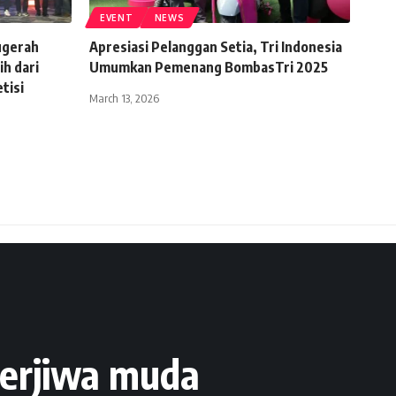
EVENT
NEWS
gerah
Apresiasi Pelanggan Setia, Tri Indonesia
ih dari
Umumkan Pemenang BombasTri 2025
tisi
March 13, 2026
berjiwa muda