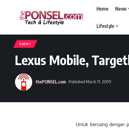
Home
News
Lifestyle
thePONSEL.com
>
thePONSEL.com | Review, Harga, Spesifikasi, Gadge
EVENT
Lexus Mobile, Target
thePONSEL.com
Published March 11, 2009
Untuk bersaing dengan p