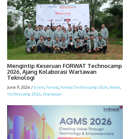
Mengintip Keseruan FORWAT Technocamp
2026, Ajang Kolaborasi Wartawan
Teknologi
June 9, 2026
/
Event
,
Forwat
,
Forwat Technocamp 2026
,
News
,
Technocamp 2026
,
Wartawan