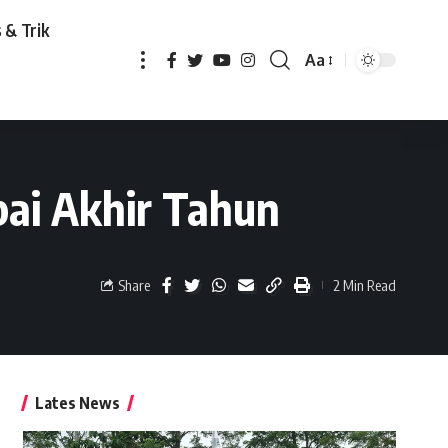
 & Trik
Aa
un
pai Akhir Tahun
Share
2 Min Read
Lates News