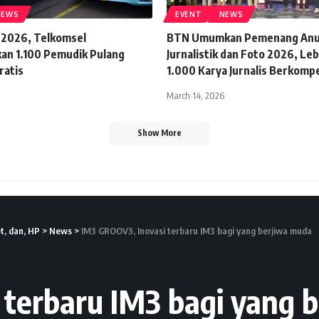
NEWS
EVENT
NEWS
 2026, Telkomsel
BTN Umumkan Pemenang Anu
an 1.100 Pemudik Pulang
Jurnalistik dan Foto 2026, Leb
ratis
1.000 Karya Jurnalis Berkompe
March 14, 2026
Show More
t, dan, HP
>
News
>
IM3 GROOV3, Inovasi terbaru IM3 bagi yang berjiwa muda
 terbaru IM3 bagi yang 