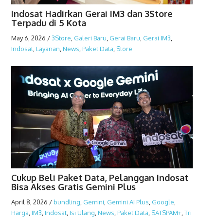
Indosat Hadirkan Gerai IM3 dan 3Store
Terpadu di 5 Kota
May 6, 2026
/
3Store
,
Galeri Baru
,
Gerai Baru
,
Gerai IM3
,
Indosat
,
Layanan
,
News
,
Paket Data
,
Store
Cukup Beli Paket Data, Pelanggan Indosat
Bisa Akses Gratis Gemini Plus
April 8, 2026
/
bundling
,
Gemini
,
Gemini AI Plus
,
Google
,
Harga
,
IM3
,
Indosat
,
Isi Ulang
,
News
,
Paket Data
,
SATSPAM+
,
Tri