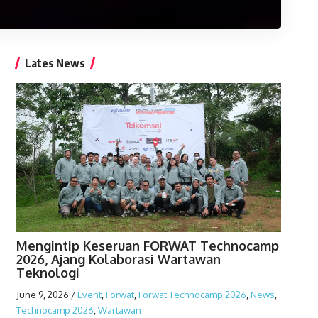
Lates News
Mengintip Keseruan FORWAT Technocamp
2026, Ajang Kolaborasi Wartawan
Teknologi
June 9, 2026
/
Event
,
Forwat
,
Forwat Technocamp 2026
,
News
,
Technocamp 2026
,
Wartawan