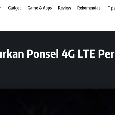
Gadget
Game & Apps
Review
Rekomendasi
Tips
t, dan, HP
>
Event
>
Polytron Resmi Luncurkan Ponsel 4G LTE Pertamanya Zap
urkan Ponsel 4G LTE Pe