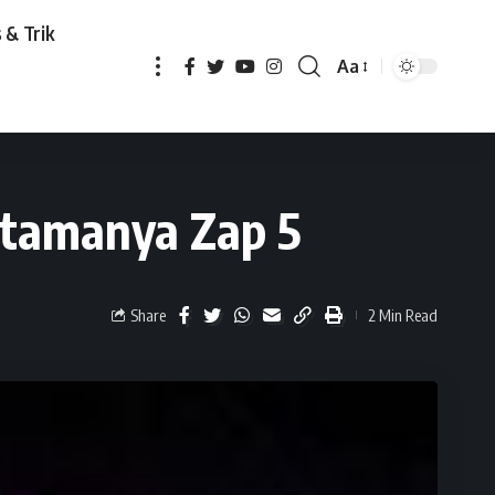
 & Trik
Aa
 5
rtamanya Zap 5
Share
2 Min Read