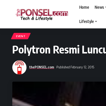
Home
News
Lifestyle
thePONSEL.com
>
thePONSEL.com | Review, Harga, Spesifikasi, Gadge
EVENT
Polytron Resmi Lunc
thePONSEL.com
Published February 12, 2015