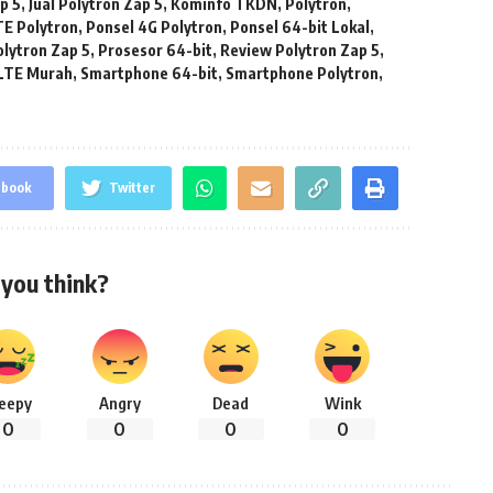
p 5
,
Jual Polytron Zap 5
,
Kominfo TKDN
,
Polytron
,
TE Polytron
,
Ponsel 4G Polytron
,
Ponsel 64-bit Lokal
,
lytron Zap 5
,
Prosesor 64-bit
,
Review Polytron Zap 5
,
LTE Murah
,
Smartphone 64-bit
,
Smartphone Polytron
,
ebook
Twitter
you think?
leepy
Angry
Dead
Wink
0
0
0
0