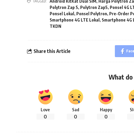
TAGGED:
Android KitKat Dual SIM
,
Harga Polytron Za
Polytron Zap 5
,
Polytron Zap5
,
Ponsel 4G L
Ponsel Lokal
,
Ponsel Polytron
,
Pre-Order Po
Smartphone 4G LTE Lokal
,
Smartphone 4G 
TKDN
Share this Article
Fac
What do 
Love
Sad
Happy
S
0
0
0