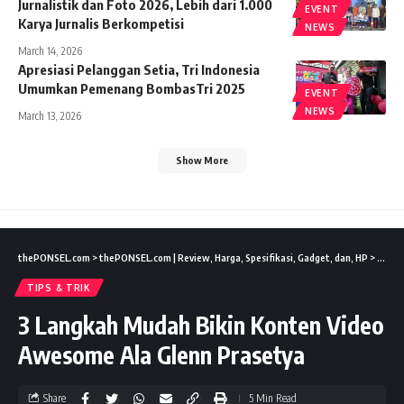
Jurnalistik dan Foto 2026, Lebih dari 1.000
EVENT
Karya Jurnalis Berkompetisi
NEWS
March 14, 2026
Apresiasi Pelanggan Setia, Tri Indonesia
Umumkan Pemenang BombasTri 2025
EVENT
NEWS
March 13, 2026
Show More
thePONSEL.com
>
thePONSEL.com | Review, Harga, Spesifikasi, Gadget, dan, HP
>
Tips &
TIPS & TRIK
3 Langkah Mudah Bikin Konten Video
Awesome Ala Glenn Prasetya
Share
5 Min Read