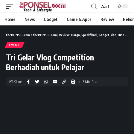
Aa
Home
News
Gadget
Game & Apps
Review
Reko
thePONSEL.com
>
thePONSEL.com | Review, Harga, Spesifikasi, Gadget, dan, HP
>
Event
EVENT
Tri Gelar Vlog Competition
Berhadiah untuk Pelajar
Share
5 Min Read