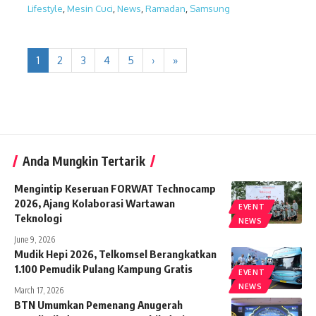
Lifestyle
,
Mesin Cuci
,
News
,
Ramadan
,
Samsung
1
2
3
4
5
›
»
Anda Mungkin Tertarik
Mengintip Keseruan FORWAT Technocamp
2026, Ajang Kolaborasi Wartawan
EVENT
Teknologi
NEWS
June 9, 2026
Mudik Hepi 2026, Telkomsel Berangkatkan
1.100 Pemudik Pulang Kampung Gratis
EVENT
NEWS
March 17, 2026
BTN Umumkan Pemenang Anugerah