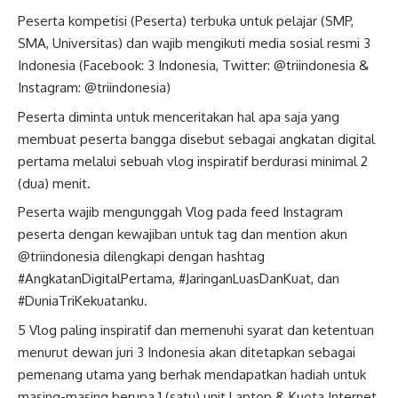
Peserta kompetisi (Peserta) terbuka untuk pelajar (SMP,
SMA, Universitas) dan wajib mengikuti media sosial resmi 3
Indonesia (Facebook: 3 Indonesia, Twitter: @triindonesia &
Instagram: @triindonesia)
Peserta diminta untuk menceritakan hal apa saja yang
membuat peserta bangga disebut sebagai angkatan digital
pertama melalui sebuah vlog inspiratif berdurasi minimal 2
(dua) menit.
Peserta wajib mengunggah Vlog pada feed Instagram
peserta dengan kewajiban untuk tag dan mention akun
@triindonesia dilengkapi dengan hashtag
#AngkatanDigitalPertama, #JaringanLuasDanKuat, dan
#DuniaTriKekuatanku.
5 Vlog paling inspiratif dan memenuhi syarat dan ketentuan
menurut dewan juri 3 Indonesia akan ditetapkan sebagai
pemenang utama yang berhak mendapatkan hadiah untuk
masing-masing berupa 1 (satu) unit Laptop & Kuota Internet