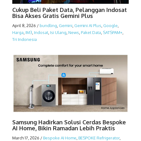
Cukup Beli Paket Data, Pelanggan Indosat
Bisa Akses Gratis Gemini Plus
April 8, 2026
/
bundling
,
Gemini
,
Gemini AI Plus
,
Google
,
Harga
,
IM3
,
Indosat
,
Isi Ulang
,
News
,
Paket Data
,
SATSPAM+
,
Tri Indonesia
Samsung Hadirkan Solusi Cerdas Bespoke
AI Home, Bikin Ramadan Lebih Praktis
March 17, 2026
/
Bespoke AI Home
,
BESPOKE Refrigerator
,