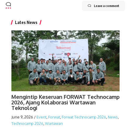
Leave a comment
Lates News
Mengintip Keseruan FORWAT Technocamp
2026, Ajang Kolaborasi Wartawan
Teknologi
June 9, 2026
/
Event
,
Forwat
,
Forwat Technocamp 2026
,
News
,
Technocamp 2026
,
Wartawan