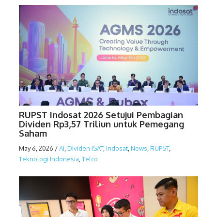
RUPST Indosat 2026 Setujui Pembagian
Dividen Rp3,57 Triliun untuk Pemegang
Saham
May 6, 2026
/
AI
,
Dividen ISAT
,
Indosat
,
News
,
RUPST
,
Teknologi Indonesia
,
Telco