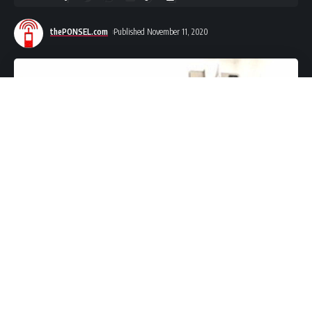
thePONSEL.com
Published November 11, 2020
thePONSEL.com
– Banyak anggapan bagi para creator
pemula bahwa untuk
membuat konten video yang
Awesome
harus menggunakan kamera.
Padahal, teknologi kamera yang ada pada sebuah
smartphone sudah dapat menghasilkan video dengan
kualitas yang keren, apabila diproduksi dengan benar.