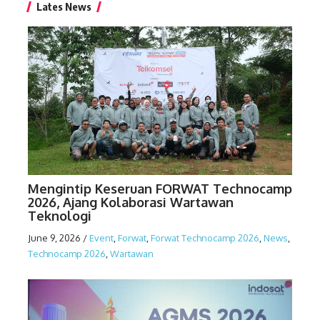
Lates News
Mengintip Keseruan FORWAT Technocamp
2026, Ajang Kolaborasi Wartawan
Teknologi
June 9, 2026
/
Event
,
Forwat
,
Forwat Technocamp 2026
,
News
,
Technocamp 2026
,
Wartawan