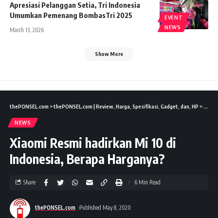
Apresiasi Pelanggan Setia, Tri Indonesia
Umumkan Pemenang BombasTri 2025
EVENT
NEWS
March 13, 2026
Show More
thePONSEL.com
>
thePONSEL.com | Review, Harga, Spesifikasi, Gadget, dan, HP
>
News
NEWS
Xiaomi Resmi hadirkan Mi 10 di
Indonesia, Berapa Harganya?
Share
6 Min Read
thePONSEL.com
Published May 8, 2020