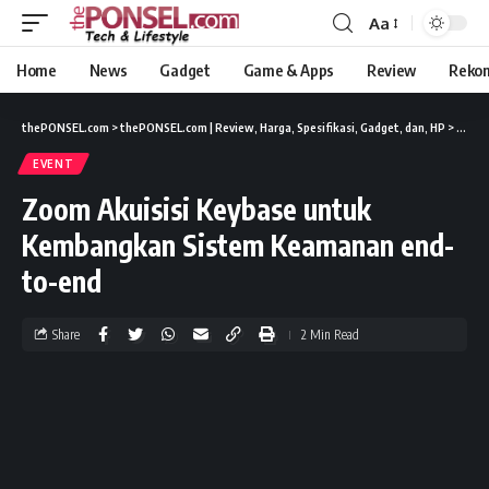
Aa
Home
News
Gadget
Game & Apps
Review
Reko
thePONSEL.com
>
thePONSEL.com | Review, Harga, Spesifikasi, Gadget, dan, HP
>
Event
EVENT
Zoom Akuisisi Keybase untuk
Kembangkan Sistem Keamanan end-
to-end
Share
2 Min Read