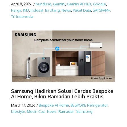
April 8, 2026
/
bundling
,
Gemini
,
Gemini AI Plus
,
Google
,
Harga
,
IM3
,
Indosat
,
Isi Ulang
,
News
,
Paket Data
,
SATSPAM+
,
Tri Indonesia
Samsung Hadirkan Solusi Cerdas Bespoke
AI Home, Bikin Ramadan Lebih Praktis
March 17, 2026
/
Bespoke AI Home
,
BESPOKE Refrigerator
,
Lifestyle
,
Mesin Cuci
,
News
,
Ramadan
,
Samsung