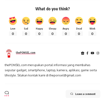
What do you think?
Love
Sad
Happy
Sleepy
Angry
Dead
Wink
0
0
0
0
0
0
0
thePONSEL.com
thePONSEL.com merupakan portal informasi yang membahas
seputar gadget, smartphone, laptop, kamera, aplikasi, game serta
lifestyle. Silakan kontak kami di theponsel@gmail.com
Leave a comment