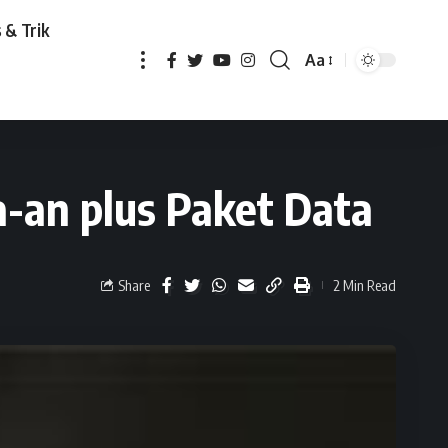
 & Trik
Aa
ket Data
a-an plus Paket Data
Share
2 Min Read