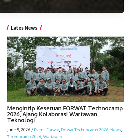
Lates News
Mengintip Keseruan FORWAT Technocamp
2026, Ajang Kolaborasi Wartawan
Teknologi
June 9, 2026
/
Event
,
Forwat
,
Forwat Technocamp 2026
,
News
,
Technocamp 2026
,
Wartawan