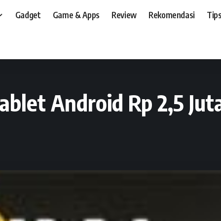
Gadget
Game & Apps
Review
Rekomendasi
Tips
t, dan, HP
>
Gadget
>
Advan Vandroid T1: Tablet Android Rp 2,5 Juta-an plus Pa
ablet Android Rp 2,5 Jut