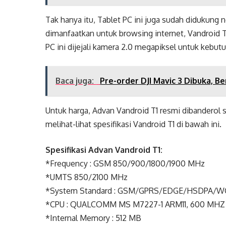
Tak hanya itu, Tablet PC ini juga sudah didukung n
dimanfaatkan untuk browsing internet, Vandroid T1
PC ini dijejali kamera 2.0 megapiksel untuk kebut
Baca juga:
Pre-order DJI Mavic 3 Dibuka, B
Untuk harga, Advan Vandroid T1 resmi dibanderol s
melihat-lihat spesifikasi Vandroid T1 di bawah ini.
Spesifikasi Advan Vandroid T1:
*Frequency : GSM 850/900/1800/1900 MHz
*UMTS 850/2100 MHz
*System Standard : GSM/GPRS/EDGE/HSDPA/
*CPU : QUALCOMM MS M7227-1 ARM11, 600 MHZ
*Internal Memory : 512 MB