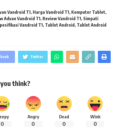
van Vandroid T1
,
Harga Vandroid T1
,
Komputer Tablet
,
w Advan Vandroid T1
,
Review Vandroid T1
,
Simpati
pesifikasi Vandroid T1
,
Tablet Android
,
Tablet Android
ebook
Twitter
you think?
leepy
Angry
Dead
Wink
0
0
0
0