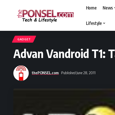
Home
News
Lifestyle
thePONSEL.com
>
thePONSEL.com | Review, Harga, Spesifikasi, Gadge
GADGET
Advan Vandroid T1: T
thePONSEL.com
Published June 28, 2011