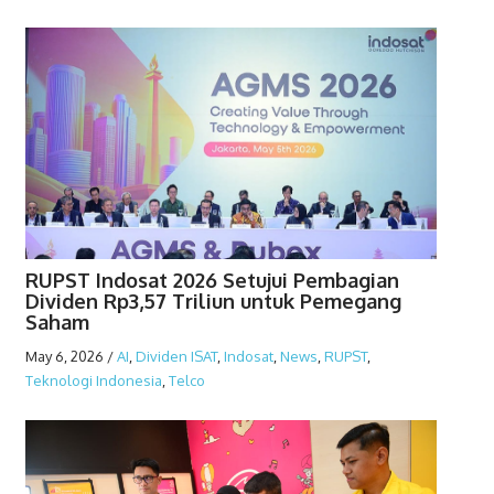
RUPST Indosat 2026 Setujui Pembagian
Dividen Rp3,57 Triliun untuk Pemegang
Saham
May 6, 2026
/
AI
,
Dividen ISAT
,
Indosat
,
News
,
RUPST
,
Teknologi Indonesia
,
Telco