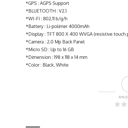
*GPS : AGPS Support
*BLUETOOTH : V2.1
*WI-FI : 802.11 b/g/h
*Battery : Li-polimer 4000mAh
*Display : TFT 800 X 400 WVGA (resistive touch p
*Camera : 2.0 Mp Back Panel
*Micro SD : Up to 16 GB
*Dimension : 198 x 118 x 14 mm
*Color : Black, White
Artic