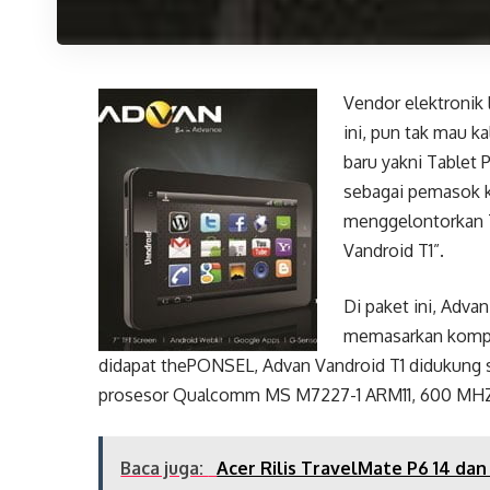
Vendor elektronik 
ini, pun tak mau k
baru yakni Tablet 
sebagai pemasok k
menggelontorkan T
Vandroid T1”.
Di paket ini, Adv
memasarkan kompute
didapat thePONSEL, Advan Vandroid T1 didukung si
prosesor Qualcomm MS M7227-1 ARM11, 600 MH
Baca juga:
Acer Rilis TravelMate P6 14 dan