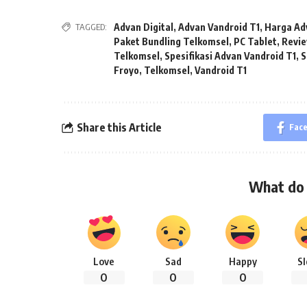
TAGGED:
Advan Digital
,
Advan Vandroid T1
,
Harga Ad
Paket Bundling Telkomsel
,
PC Tablet
,
Revie
Telkomsel
,
Spesifikasi Advan Vandroid T1
,
S
Froyo
,
Telkomsel
,
Vandroid T1
Share this Article
Fac
What do 
Love
Sad
Happy
S
0
0
0