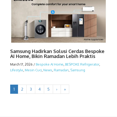
Samsung Hadirkan Solusi Cerdas Bespoke
AI Home, Bikin Ramadan Lebih Praktis
March 17, 2026
/
Bespoke AI Home
,
BESPOKE Refrigerator
,
Lifestyle
,
Mesin Cuci
,
News
,
Ramadan
,
Samsung
1
2
3
4
5
›
»