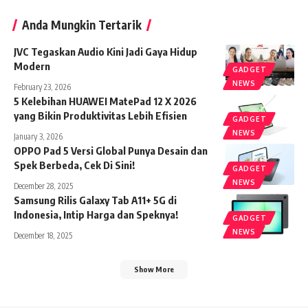
Anda Mungkin Tertarik
JVC Tegaskan Audio Kini Jadi Gaya Hidup
Modern
GADGET
NEWS
February 23, 2026
5 Kelebihan HUAWEI MatePad 12 X 2026
yang Bikin Produktivitas Lebih Efisien
GADGET
NEWS
January 3, 2026
OPPO Pad 5 Versi Global Punya Desain dan
Spek Berbeda, Cek Di Sini!
GADGET
NEWS
December 28, 2025
Samsung Rilis Galaxy Tab A11+ 5G di
Indonesia, Intip Harga dan Speknya!
GADGET
NEWS
December 18, 2025
Show More