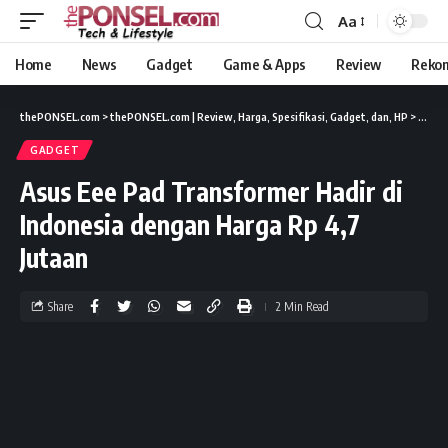
Aa
Home
News
Gadget
Game & Apps
Review
Reko
thePONSEL.com
>
thePONSEL.com | Review, Harga, Spesifikasi, Gadget, dan, HP
>
Gadge
GADGET
Asus Eee Pad Transformer Hadir di
Indonesia dengan Harga Rp 4,7
Jutaan
Share
2 Min Read