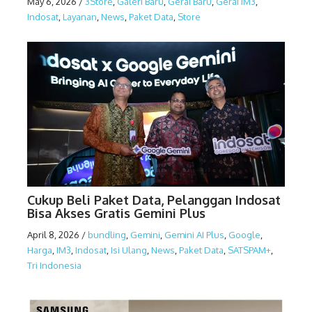
May 6, 2026
/
3Store
,
Galeri Baru
,
Gerai Baru
,
Gerai IM3
,
Indosat
,
Layanan
,
News
,
Paket Data
,
Store
Cukup Beli Paket Data, Pelanggan Indosat
Bisa Akses Gratis Gemini Plus
April 8, 2026
/
bundling
,
Gemini
,
Gemini AI Plus
,
Google
,
Harga
,
IM3
,
Indosat
,
Isi Ulang
,
News
,
Paket Data
,
SATSPAM+
,
Tri Indonesia