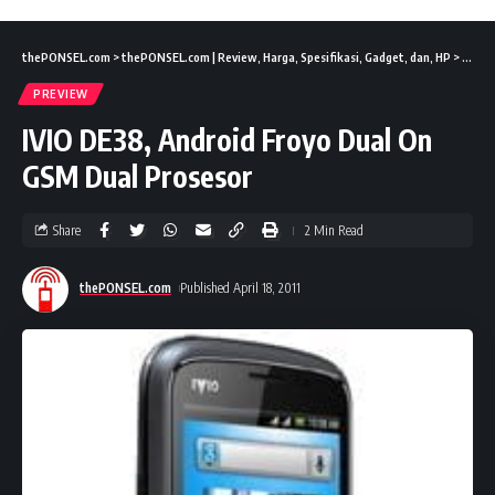
thePONSEL.com
>
thePONSEL.com | Review, Harga, Spesifikasi, Gadget, dan, HP
>
Previ
PREVIEW
IVIO DE38, Android Froyo Dual On
GSM Dual Prosesor
Share
2 Min Read
thePONSEL.com
Published April 18, 2011