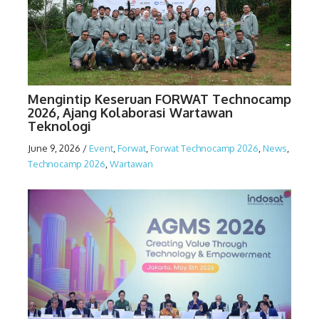
Mengintip Keseruan FORWAT Technocamp
2026, Ajang Kolaborasi Wartawan
Teknologi
June 9, 2026
/
Event
,
Forwat
,
Forwat Technocamp 2026
,
News
,
Technocamp 2026
,
Wartawan