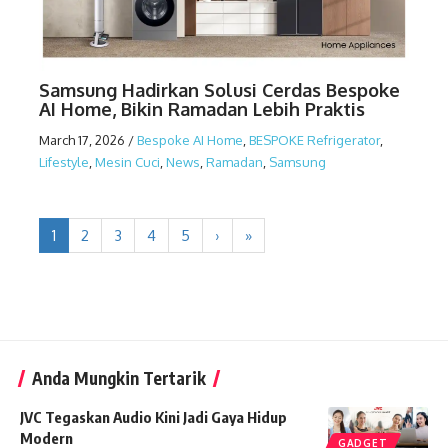
Samsung Hadirkan Solusi Cerdas Bespoke
AI Home, Bikin Ramadan Lebih Praktis
March 17, 2026
/
Bespoke AI Home
,
BESPOKE Refrigerator
,
Lifestyle
,
Mesin Cuci
,
News
,
Ramadan
,
Samsung
1
2
3
4
5
›
»
Anda Mungkin Tertarik
JVC Tegaskan Audio Kini Jadi Gaya Hidup
Modern
GADGET