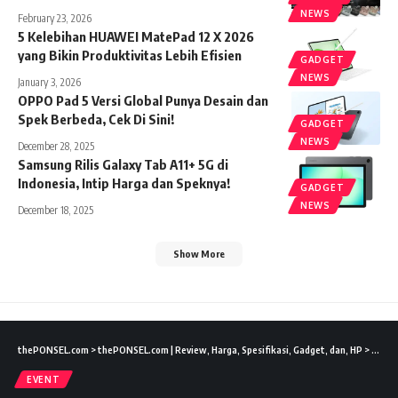
NEWS
February 23, 2026
5 Kelebihan HUAWEI MatePad 12 X 2026
yang Bikin Produktivitas Lebih Efisien
GADGET
NEWS
January 3, 2026
OPPO Pad 5 Versi Global Punya Desain dan
Spek Berbeda, Cek Di Sini!
GADGET
NEWS
December 28, 2025
Samsung Rilis Galaxy Tab A11+ 5G di
Indonesia, Intip Harga dan Speknya!
GADGET
NEWS
December 18, 2025
Show More
thePONSEL.com
>
thePONSEL.com | Review, Harga, Spesifikasi, Gadget, dan, HP
>
Event
EVENT