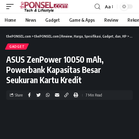
Aa
Home
News
Gadget
Game & Apps
Review
Reko
thePONSEL.com
>
thePONSEL.com | Review, Harga, Spesifikasi, Gadget, dan, HP
>
Gadge
GADGET
ASUS ZenPower 10050 mAh,
Powerbank Kapasitas Besar
Seukuran Kartu Kredit
Share
7 Min Read