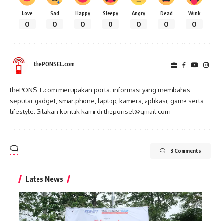
Love
Sad
Happy
Sleepy
Angry
Dead
Wink
0
0
0
0
0
0
0
thePONSEL.com
thePONSEL.com merupakan portal informasi yang membahas
seputar gadget, smartphone, laptop, kamera, aplikasi, game serta
lifestyle. Silakan kontak kami di theponsel@gmail.com
3 Comments
Lates News