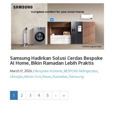
Samsung Hadirkan Solusi Cerdas Bespoke
AI Home, Bikin Ramadan Lebih Praktis
March 17, 2026
/
Bespoke AI Home
,
BESPOKE Refrigerator
,
Lifestyle
,
Mesin Cuci
,
News
,
Ramadan
,
Samsung
1
2
3
4
5
›
»