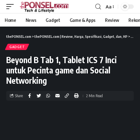
Aa
Home
News
Gadget
Game & Apps
Review
Reko
thePONSEL.com
>
thePONSEL.com | Review, Harga, Spesifikasi, Gadget, dan, HP
>
Gadge
GADGET
Beyond B Tab 1, Tablet ICS 7 Inci
untuk Pecinta game dan Social
Networking
Share
2 Min Read