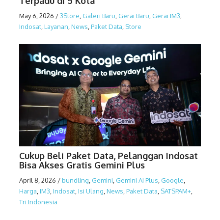
Terpadu di 5 Kota
May 6, 2026
/
3Store
,
Galeri Baru
,
Gerai Baru
,
Gerai IM3
,
Indosat
,
Layanan
,
News
,
Paket Data
,
Store
Cukup Beli Paket Data, Pelanggan Indosat
Bisa Akses Gratis Gemini Plus
April 8, 2026
/
bundling
,
Gemini
,
Gemini AI Plus
,
Google
,
Harga
,
IM3
,
Indosat
,
Isi Ulang
,
News
,
Paket Data
,
SATSPAM+
,
Tri Indonesia