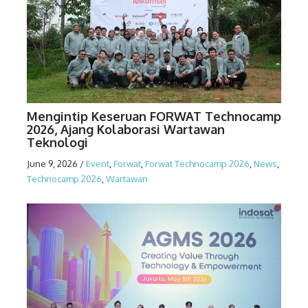
Mengintip Keseruan FORWAT Technocamp
2026, Ajang Kolaborasi Wartawan
Teknologi
June 9, 2026
/
Event
,
Forwat
,
Forwat Technocamp 2026
,
News
,
Technocamp 2026
,
Wartawan