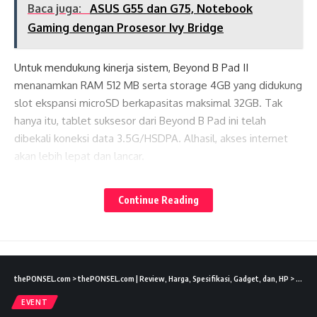
Baca juga:
ASUS G55 dan G75, Notebook
Gaming dengan Prosesor Ivy Bridge
Untuk mendukung kinerja sistem, Beyond B Pad II
menanamkan RAM 512 MB serta storage 4GB yang didukung
slot ekspansi microSD berkapasitas maksimal 32GB. Tak
hanya itu, tablet suksesor dari Beyond B Pad ini telah
dibekali koneksi data 3.5G/HSDPA. Alhasil, akses internet
akan lebih lepat dan lancar.
Lates News
Seperti beberapa tipe tablet lokal yang dilengkapi slor SIM
Continue Reading
card, Beyond B Pad II juga mendukung kemampuan Dual
SIM Dual Standby. Poin plusnya, tablet Android ‘murah’ ini
didukung pula dengan fungsi telpon dan SMS.
thePONSEL.com
>
thePONSEL.com | Review, Harga, Spesifikasi, Gadget, dan, HP
>
Event
Baca juga:
realme Motion Activated Night
EVENT
Light Bisa Deteksi Gerakan Manusia