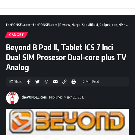
thePONSEL.com
>
thePONSEL.com | Review, Harga, Spesifikasi, Gadget, dan, HP
>
Gadge
GADGET
Beyond B Pad II, Tablet ICS 7 Inci
Dual SIM Prosesor Dual-core plus TV
Analog
Share
2 Min Read
thePONSEL.com
Published March 23, 2013