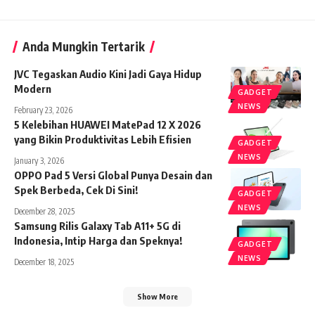
Anda Mungkin Tertarik
JVC Tegaskan Audio Kini Jadi Gaya Hidup
Modern
GADGET
NEWS
February 23, 2026
5 Kelebihan HUAWEI MatePad 12 X 2026
yang Bikin Produktivitas Lebih Efisien
GADGET
NEWS
January 3, 2026
OPPO Pad 5 Versi Global Punya Desain dan
Spek Berbeda, Cek Di Sini!
GADGET
NEWS
December 28, 2025
Samsung Rilis Galaxy Tab A11+ 5G di
Indonesia, Intip Harga dan Speknya!
GADGET
NEWS
December 18, 2025
Show More