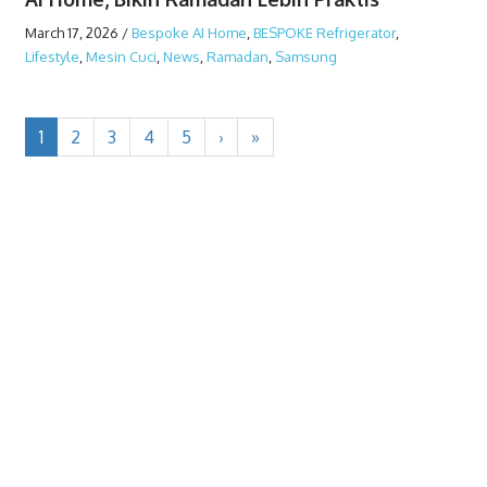
March 17, 2026
/
Bespoke AI Home
,
BESPOKE Refrigerator
,
Lifestyle
,
Mesin Cuci
,
News
,
Ramadan
,
Samsung
1
2
3
4
5
›
»