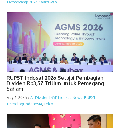
Technocamp 2026
,
Wartawan
RUPST Indosat 2026 Setujui Pembagian
Dividen Rp3,57 Triliun untuk Pemegang
Saham
May 6, 2026
/
AI
,
Dividen ISAT
,
Indosat
,
News
,
RUPST
,
Teknologi Indonesia
,
Telco