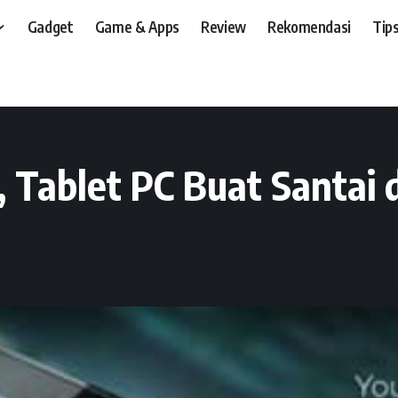
Gadget
Game & Apps
Review
Rekomendasi
Tips
t, dan, HP
>
Gadget
>
BlackBerry PlayBook, Tablet PC Buat Santai dan Serius
 Tablet PC Buat Santai 