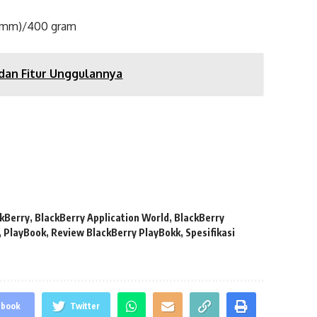
10mm)/400 gram
 dan Fitur Unggulannya
kBerry
,
BlackBerry Application World
,
BlackBerry
,
PlayBook
,
Review BlackBerry PlayBokk
,
Spesifikasi
ebook
Twitter