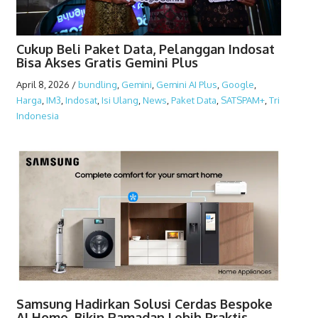
Cukup Beli Paket Data, Pelanggan Indosat
Bisa Akses Gratis Gemini Plus
April 8, 2026
/
bundling
,
Gemini
,
Gemini AI Plus
,
Google
,
Harga
,
IM3
,
Indosat
,
Isi Ulang
,
News
,
Paket Data
,
SATSPAM+
,
Tri
Indonesia
Samsung Hadirkan Solusi Cerdas Bespoke
AI Home, Bikin Ramadan Lebih Praktis