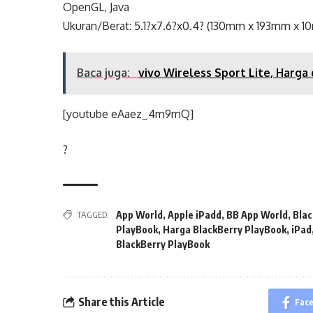
OpenGL, Java
Ukuran/Berat: 5.1?x7.6?x0.4? (130mm x 193mm x 
Baca juga:
vivo Wireless Sport Lite, Harga
[youtube eAaez_4m9mQ]
?
TAGGED:
App World
,
Apple iPadd
,
BB App World
,
Blac
PlayBook
,
Harga BlackBerry PlayBook
,
iPad
BlackBerry PlayBook
Share this Article
Fac