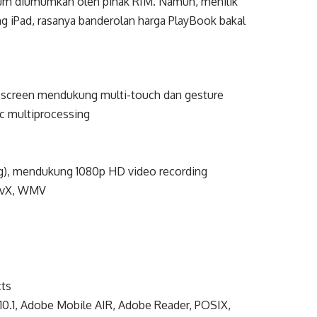
elum diumumkan oleh pihak RIM. Namun, menilik
ang iPad, rasanya banderolan harga PlayBook bakal
h screen mendukung multi-touch dan gesture
c multiprocessing
ng), mendukung 1080p HD video recording
DivX, WMV
cts
.1, Adobe Mobile AIR, Adobe Reader, POSIX,