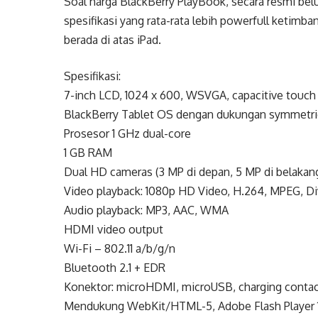
Soal harga BlackBerry PlayBook, secara resmi b
spesifikasi yang rata-rata lebih powerfull ketimb
berada di atas iPad.
Spesifikasi:
7-inch LCD, 1024 x 600, WSVGA, capacitive touc
BlackBerry Tablet OS dengan dukungan symmetri
Prosesor 1 GHz dual-core
1 GB RAM
Dual HD cameras (3 MP di depan, 5 MP di belaka
Video playback: 1080p HD Video, H.264, MPEG, 
Audio playback: MP3, AAC, WMA
HDMI video output
Wi-Fi – 802.11 a/b/g/n
Bluetooth 2.1 + EDR
Konektor: microHDMI, microUSB, charging conta
Mendukung WebKit/HTML-5, Adobe Flash Player 10