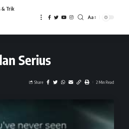
 & Trik
Aa
dan Serius
Share
2 Min Read