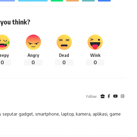
you think?
leepy
Angry
Dead
Wink
0
0
0
0
Follow:
eputar gadget, smartphone, laptop, kamera, aplikasi, game