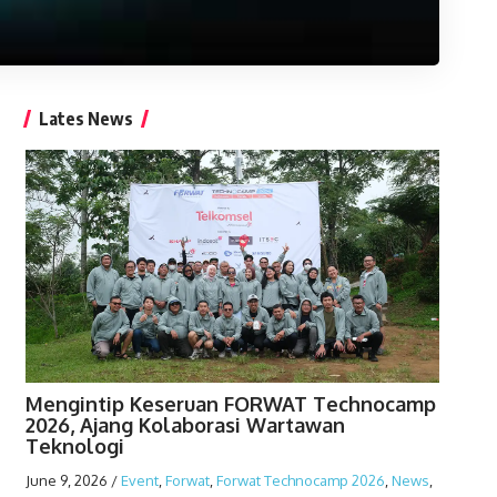
Lates News
Mengintip Keseruan FORWAT Technocamp
2026, Ajang Kolaborasi Wartawan
Teknologi
June 9, 2026
/
Event
,
Forwat
,
Forwat Technocamp 2026
,
News
,