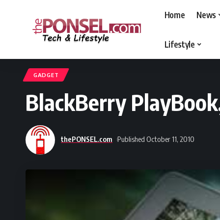
Home
News
Lifestyle
thePONSEL.com
>
thePONSEL.com | Review, Harga, Spesifikasi, Gadge
GADGET
BlackBerry PlayBook,
thePONSEL.com
Published October 11, 2010