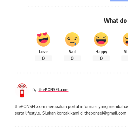
What do 
Love
Sad
Happy
S
0
0
0
thePONSEL.com
By
thePONSEL.com merupakan portal informasi yang membahas s
serta lifestyle. Silakan kontak kami di theponsel@gmail.com