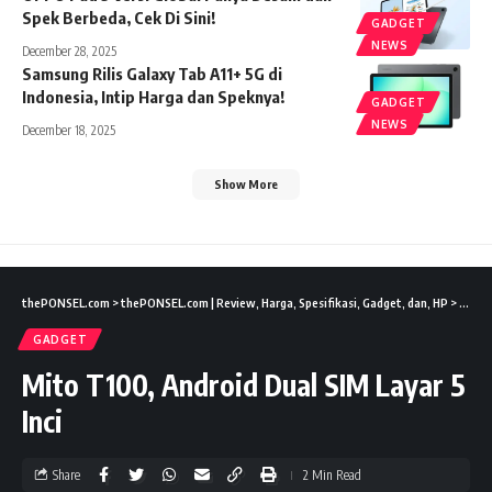
Spek Berbeda, Cek Di Sini!
GADGET
NEWS
December 28, 2025
Samsung Rilis Galaxy Tab A11+ 5G di
Indonesia, Intip Harga dan Speknya!
GADGET
NEWS
December 18, 2025
Show More
thePONSEL.com
>
thePONSEL.com | Review, Harga, Spesifikasi, Gadget, dan, HP
>
Gadge
GADGET
Mito T100, Android Dual SIM Layar 5
Inci
Share
2 Min Read