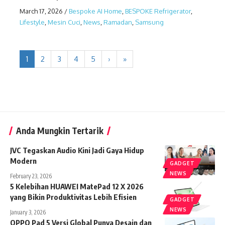
March 17, 2026
/
Bespoke AI Home
,
BESPOKE Refrigerator
,
Lifestyle
,
Mesin Cuci
,
News
,
Ramadan
,
Samsung
1
2
3
4
5
›
»
Anda Mungkin Tertarik
JVC Tegaskan Audio Kini Jadi Gaya Hidup
Modern
GADGET
NEWS
February 23, 2026
5 Kelebihan HUAWEI MatePad 12 X 2026
yang Bikin Produktivitas Lebih Efisien
GADGET
NEWS
January 3, 2026
OPPO Pad 5 Versi Global Punya Desain dan