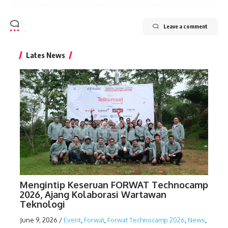
Leave a comment
Lates News
Mengintip Keseruan FORWAT Technocamp
2026, Ajang Kolaborasi Wartawan
Teknologi
June 9, 2026
/
Event
,
Forwat
,
Forwat Technocamp 2026
,
News
,