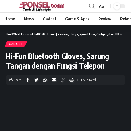
Aa
Home
News
Gadget
Game & Apps
Review
Reko
thePONSEL.com
>
thePONSEL.com | Review, Harga, Spesifikasi, Gadget, dan, HP
>
Gadge
GADGET
Hi-Fun Bluetooth Gloves, Sarung
Tangan dengan Fungsi Telepon
Share
1 Min Read