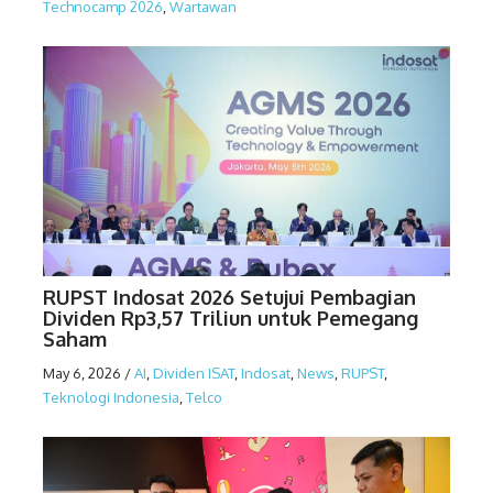
Technocamp 2026
,
Wartawan
RUPST Indosat 2026 Setujui Pembagian
Dividen Rp3,57 Triliun untuk Pemegang
Saham
May 6, 2026
/
AI
,
Dividen ISAT
,
Indosat
,
News
,
RUPST
,
Teknologi Indonesia
,
Telco