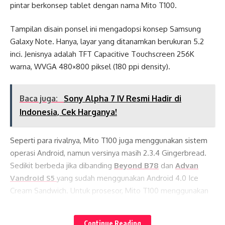
pintar berkonsep tablet dengan nama Mito T100.
Tampilan disain ponsel ini mengadopsi konsep Samsung
Galaxy Note. Hanya, layar yang ditanamkan berukuran 5.2
inci. Jenisnya adalah TFT Capacitive Touchscreen 256K
warna, WVGA 480×800 piksel (180 ppi density).
Baca juga:
Sony Alpha 7 IV Resmi Hadir di
Indonesia, Cek Harganya!
Seperti para rivalnya, Mito T100 juga menggunakan sistem
operasi Android, namun versinya masih 2.3.4 Gingerbread.
Sedikit berbeda jika dibanding
Beyond B78
dan
Advan
Vandroid S5
yang sudah menggunakan Android 4.0 Ice
Cream Sandwich. Untuk prosesor, Mito T100 menggunakan
650 MHz ARM 11/1GHZ A9 dan didukung memori internal
Lates News
120MB+256MB RAM yang dilengkapi slot ekspansi microSD.
Continue Reading