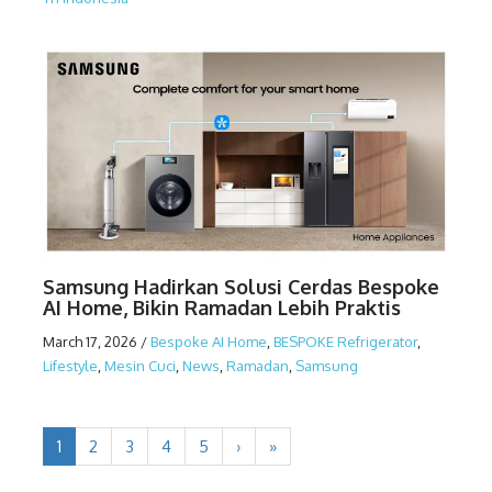
Samsung Hadirkan Solusi Cerdas Bespoke
AI Home, Bikin Ramadan Lebih Praktis
March 17, 2026
/
Bespoke AI Home
,
BESPOKE Refrigerator
,
Lifestyle
,
Mesin Cuci
,
News
,
Ramadan
,
Samsung
1
2
3
4
5
›
»