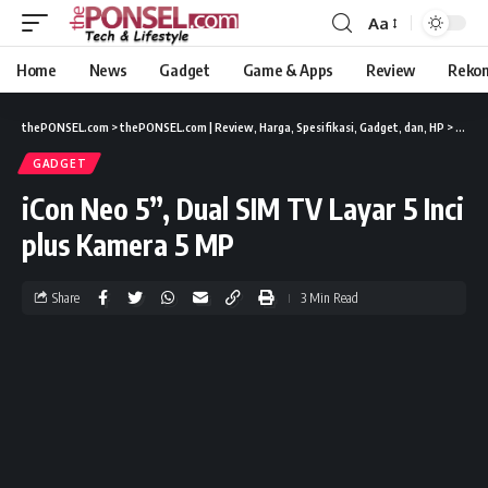
Aa
Home
News
Gadget
Game & Apps
Review
Reko
thePONSEL.com
>
thePONSEL.com | Review, Harga, Spesifikasi, Gadget, dan, HP
>
Gadge
GADGET
iCon Neo 5”, Dual SIM TV Layar 5 Inci
plus Kamera 5 MP
Share
3 Min Read