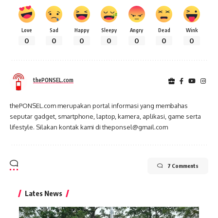
Love
Sad
Happy
Sleepy
Angry
Dead
Wink
0
0
0
0
0
0
0
thePONSEL.com
thePONSEL.com merupakan portal informasi yang membahas
seputar gadget, smartphone, laptop, kamera, aplikasi, game serta
lifestyle. Silakan kontak kami di theponsel@gmail.com
7 Comments
Lates News