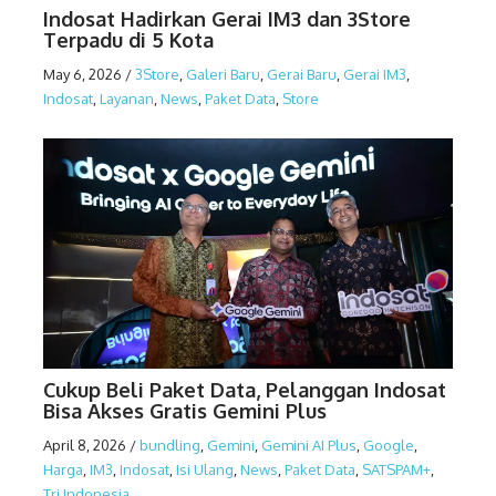
Indosat Hadirkan Gerai IM3 dan 3Store
Terpadu di 5 Kota
May 6, 2026
/
3Store
,
Galeri Baru
,
Gerai Baru
,
Gerai IM3
,
Indosat
,
Layanan
,
News
,
Paket Data
,
Store
Cukup Beli Paket Data, Pelanggan Indosat
Bisa Akses Gratis Gemini Plus
April 8, 2026
/
bundling
,
Gemini
,
Gemini AI Plus
,
Google
,
Harga
,
IM3
,
Indosat
,
Isi Ulang
,
News
,
Paket Data
,
SATSPAM+
,
Tri Indonesia