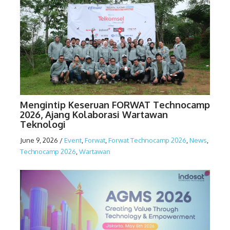
Mengintip Keseruan FORWAT Technocamp
2026, Ajang Kolaborasi Wartawan
Teknologi
June 9, 2026
/
Event
,
Forwat
,
Forwat Technocamp 2026
,
News
,
Technocamp 2026
,
Wartawan