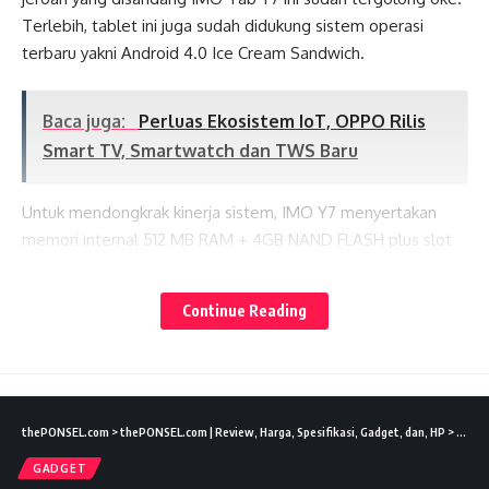
Terlebih, tablet ini juga sudah didukung sistem operasi
terbaru yakni Android 4.0 Ice Cream Sandwich.
Baca juga:
Perluas Ekosistem IoT, OPPO Rilis
Smart TV, Smartwatch dan TWS Baru
Untuk mendongkrak kinerja sistem, IMO Y7 menyertakan
memori internal 512 MB RAM + 4GB NAND FLASH plus slot
microSD dengan kapasitas maksimal 32GB. Di sisi
Lates News
multimedia, Tablet Android ini didukung kamera 0,3
Continue Reading
megapiksel (VGA), audio/video player serta beragam
aplikasi serta game yang dapat didownload langsung dari
Google Play Store.
thePONSEL.com
>
thePONSEL.com | Review, Harga, Spesifikasi, Gadget, dan, HP
>
Gadge
Baca juga:
Garmin MARQ Adventurer Damascus
GADGET
Steel Edition Resmi Hadir di Indonesia, Harga