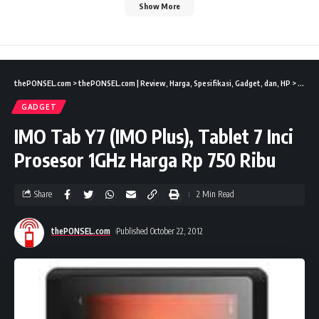
Show More
thePONSEL.com
>
thePONSEL.com | Review, Harga, Spesifikasi, Gadget, dan, HP
>
Gadge
GADGET
IMO Tab Y7 (IMO Plus), Tablet 7 Inci
Prosesor 1GHz Harga Rp 750 Ribu
Share
2 Min Read
thePONSEL.com
Published October 22, 2012