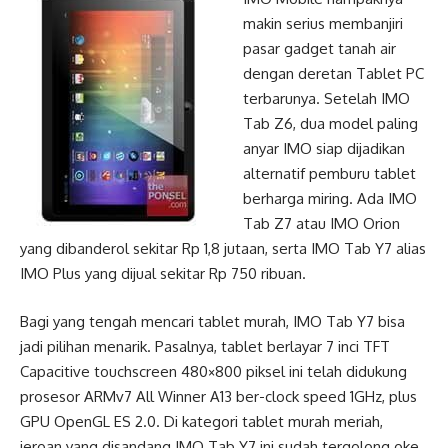
makin serius membanjiri
pasar gadget tanah air
dengan deretan Tablet PC
terbarunya. Setelah IMO
Tab Z6, dua model paling
anyar IMO siap dijadikan
alternatif pemburu tablet
berharga miring. Ada IMO
Tab Z7 atau IMO Orion
yang dibanderol sekitar Rp 1,8 jutaan, serta IMO Tab Y7 alias
IMO Plus yang dijual sekitar Rp 750 ribuan.
Bagi yang tengah mencari tablet murah, IMO Tab Y7 bisa
jadi pilihan menarik. Pasalnya, tablet berlayar 7 inci TFT
Capacitive touchscreen 480×800 piksel ini telah didukung
prosesor ARMv7 All Winner A13 ber-clock speed 1GHz, plus
GPU OpenGL ES 2.0. Di kategori tablet murah meriah,
jeroan yang disandang IMO Tab Y7 ini sudah tergolong oke.