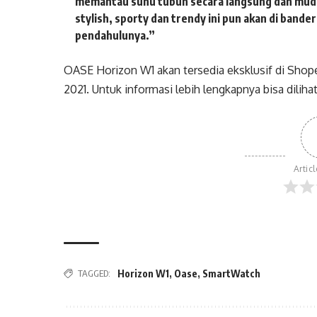
memantau suhu tubuh secara langsung dan mud
stylish, sporty dan trendy ini pun akan di bande
pendahulunya.”
OASE Horizon W1 akan tersedia eksklusif di Shope
2021. Untuk informasi lebih lengkapnya bisa diliha
Artic
TAGGED:
Horizon W1
,
Oase
,
SmartWatch