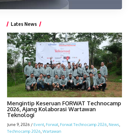
Lates News
Mengintip Keseruan FORWAT Technocamp
2026, Ajang Kolaborasi Wartawan
Teknologi
June 9, 2026
/
Event
,
Forwat
,
Forwat Technocamp 2026
,
News
,
Technocamp 2026
,
Wartawan