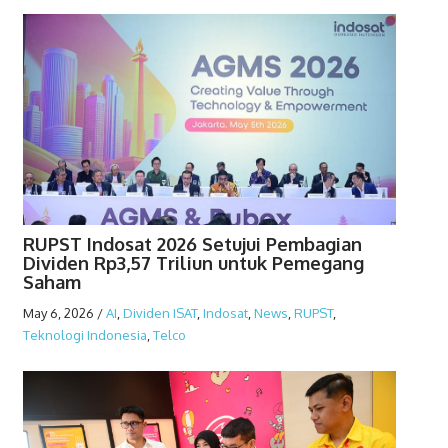
RUPST Indosat 2026 Setujui Pembagian
Dividen Rp3,57 Triliun untuk Pemegang
Saham
May 6, 2026
/
AI
,
Dividen ISAT
,
Indosat
,
News
,
RUPST
,
Teknologi Indonesia
,
Telco