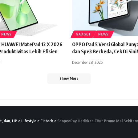
NEWS
GADGET
NEWS
n HUAWEI MatePad 12 X 2026
OPPO Pad 5 Versi Global Puny
Produktivitas Lebih Efisien
dan Spek Berbeda, Cek Di Sini!
6
December 28, 2025
Show More
t, dan, HP
>
Lifestyle
>
Fintech
>
ShopeePay Hadirkan Fitur Promo Mal Sekitar