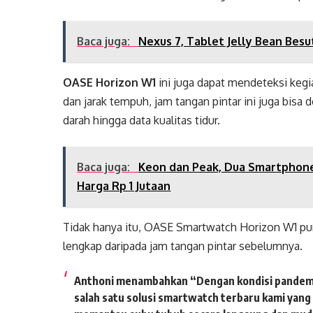
Baca juga:
Nexus 7, Tablet Jelly Bean Bes
OASE Horizon W1
ini juga dapat mendeteksi kegi
dan jarak tempuh, jam tangan pintar ini juga bisa
darah hingga data kualitas tidur.
Baca juga:
Keon dan Peak, Dua Smartphone
Harga Rp 1 Jutaan
Tidak hanya itu, OASE Smartwatch Horizon W1 pu
lengkap daripada jam tangan pintar sebelumnya.
Anthoni
menambahkan “Dengan kondisi pandemi y
salah satu solusi smartwatch terbaru kami yan