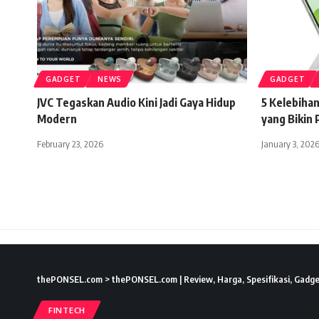
GADGET
NEWS
GADGET
JVC Tegaskan Audio Kini Jadi Gaya Hidup
5 Kelebiha
Modern
yang Bikin 
February 23, 2026
January 3, 202
thePONSEL.com
>
thePONSEL.com | Review, Harga, Spesifikasi, Gadge
FINTECH