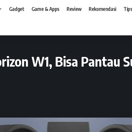
Gadget
Game & Apps
Review
Rekomendasi
Tips
t, dan, HP
>
Gadget
>
OASE Smartwatch Horizon W1, Bisa Pantau Suhu Tubuh d
izon W1, Bisa Pantau 