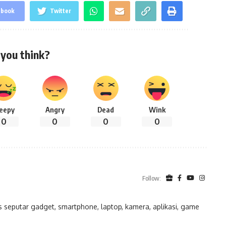
ebook
Twitter
you think?
leepy
Angry
Dead
Wink
0
0
0
0
Follow:
eputar gadget, smartphone, laptop, kamera, aplikasi, game