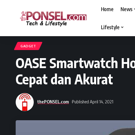
Home
News
Lifestyle
thePONSEL.com
>
thePONSEL.com | Review, Harga, Spesifikasi, Gadge
GADGET
OASE Smartwatch Hor
Cepat dan Akurat
thePONSEL.com
Published April 14, 2021