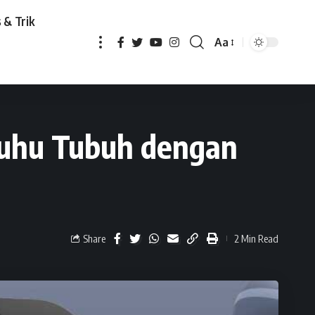
 & Trik
Aa
engan Cepat dan Akurat
Suhu Tubuh dengan
Share
2 Min Read