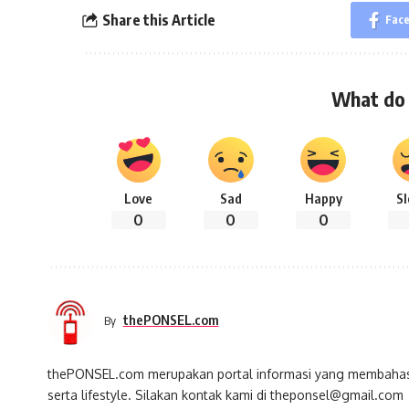
Share this Article
Fac
What do 
Love
Sad
Happy
S
0
0
0
thePONSEL.com
By
thePONSEL.com merupakan portal informasi yang membahas s
serta lifestyle. Silakan kontak kami di theponsel@gmail.com