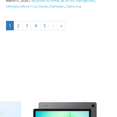
March 17, 2026
/
Bespoke AI Home
,
BESPOKE Refrigerator
,
Lifestyle
,
Mesin Cuci
,
News
,
Ramadan
,
Samsung
1
2
3
4
5
›
»