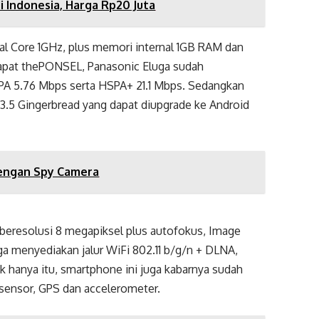
i Indonesia, Harga Rp20 Juta
ual Core 1GHz, plus memori internal 1GB RAM dan
dapat thePONSEL, Panasonic Eluga sudah
 5.76 Mbps serta HSPA+ 21.1 Mbps. Sedangkan
.3.5 Gingerbread yang dapat diupgrade ke Android
engan Spy Camera
 beresolusi 8 megapiksel plus autofokus, Image
uga menyediakan jalur WiFi 802.11 b/g/n + DLNA,
k hanya itu, smartphone ini juga kabarnya sudah
 sensor, GPS dan accelerometer.