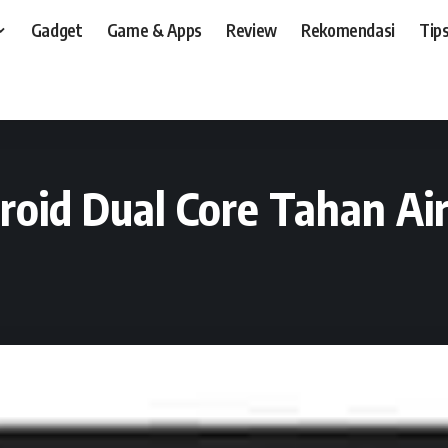
Gadget
Game & Apps
Review
Rekomendasi
Tips
t, dan, HP
>
Gadget
>
Panasonic Eluga, Android Dual Core Tahan Air
roid Dual Core Tahan Ai