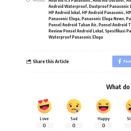
TAGGED:
Android ICS Panasonic
,
Android Outdoor
,
An
Android Waterproof
,
Dustproof Panasonic 
HP Android lokal
,
HP Android Panasonic
,
HP
Panasonic Eluga
,
Panasonic Eluga News
,
Pa
Ponsel Android Tahan Air
,
Ponsel Android 
Review Ponsel Android Lokal
,
Spesifikasi P
Waterproof Panasonic Eluga
Share this Article
Fac
What do 
Love
Sad
Happy
S
0
0
0