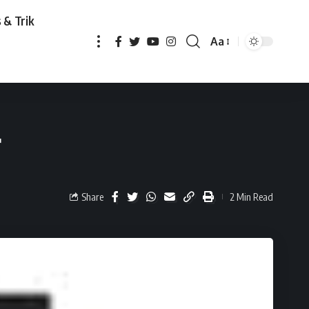
 & Trik
Aa
r
Share
2 Min Read