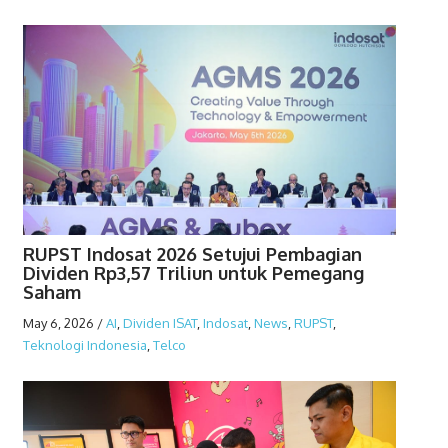
RUPST Indosat 2026 Setujui Pembagian
Dividen Rp3,57 Triliun untuk Pemegang
Saham
May 6, 2026
/
AI
,
Dividen ISAT
,
Indosat
,
News
,
RUPST
,
Teknologi Indonesia
,
Telco