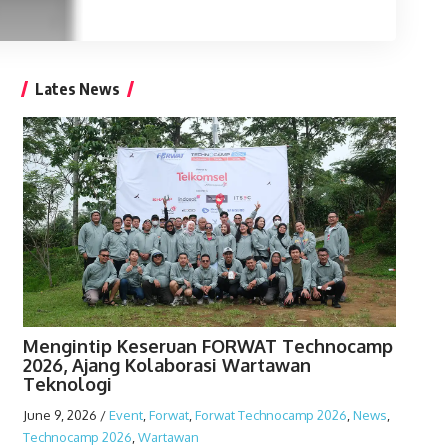
Lates News
Mengintip Keseruan FORWAT Technocamp
2026, Ajang Kolaborasi Wartawan
Teknologi
June 9, 2026
/
Event
,
Forwat
,
Forwat Technocamp 2026
,
News
,
Technocamp 2026
,
Wartawan