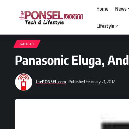
Home
News
Lifestyle
thePONSEL.com
>
thePONSEL.com | Review, Harga, Spesifikasi, Gadge
GADGET
Panasonic Eluga, And
thePONSEL.com
Published February 21, 2012