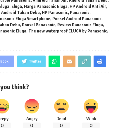
droid Panasonic
,
Android Tahan Air
,
Android Tahan Debu
,
Eluga
,
Eluga
,
Harga Panasonic Eluga
,
HP Android Anti Air
,
 Android Tahan Debu
,
HP Panasonic
,
Panasonic
,
nasonic Eluga Smartphone
,
Ponsel Android Panasonic
,
Tahan Debu
,
Ponsel Panasonic
,
Review Panasonic Eluga
,
anasonic Eluga
,
The new waterproof ELUGA by Panasonic
,
ebook
Twitter
you think?
leepy
Angry
Dead
Wink
0
0
0
0