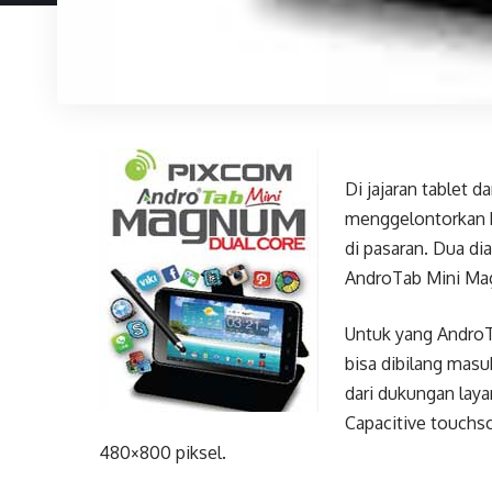
Di jajaran tablet
menggelontorkan b
di pasaran. Dua d
AndroTab Mini M
Untuk yang AndroT
bisa dibilang masuk
dari dukungan laya
Capacitive touchsc
480×800 piksel.