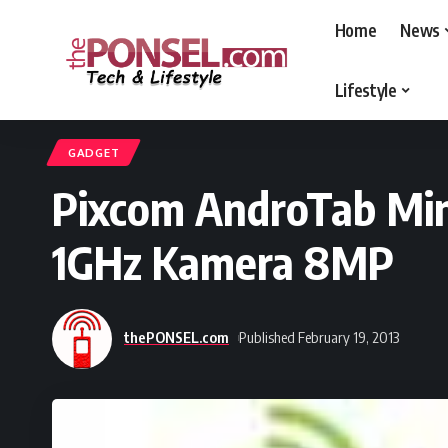
Home
News
Lifestyle
thePONSEL.com
>
thePONSEL.com | Review, Harga, Spesifikasi, Gadge
GADGET
Pixcom AndroTab Min
1GHz Kamera 8MP
thePONSEL.com
Published February 19, 2013