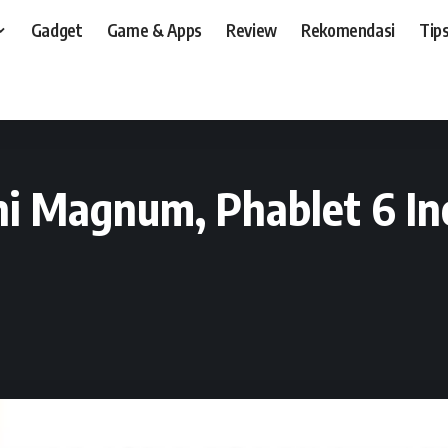
Gadget
Game & Apps
Review
Rekomendasi
Tips
t, dan, HP
>
Gadget
>
Pixcom AndroTab Mini Magnum, Phablet 6 Inci Dual SIM
i Magnum, Phablet 6 Inc