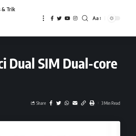
 & Trik
Aa
 Dual-core 1GHz Kamera 8MP
i Dual SIM Dual-core
Share
3 Min Read