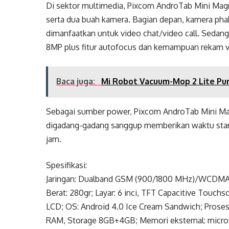
Di sektor multimedia, Pixcom AndroTab Mini Mag
serta dua buah kamera. Bagian depan, kamera phab
dimanfaatkan untuk video chat/video call. Sedan
8MP plus fitur autofocus dan kemampuan rekam v
Baca juga:
Mi Robot Vacuum-Mop 2 Lite Pun
Sebagai sumber power, Pixcom AndroTab Mini Ma
digadang-gadang sanggup memberikan waktu stan
jam.
Spesifikasi:
Jaringan: Dualband GSM (900/1800 MHz)/WCDMA 
Berat: 280gr; Layar: 6 inci, TFT Capacitive Touch
LCD; OS: Android 4.0 Ice Cream Sandwich; Proseso
RAM, Storage 8GB+4GB; Memori eksternal: microS