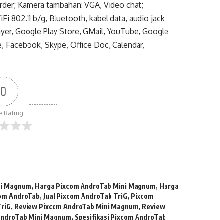
rder; Kamera tambahan: VGA, Video chat;
i 802.11 b/g, Bluetooth, kabel data, audio jack
ayer, Google Play Store, GMail, YouTube, Google
, Facebook, Skype, Office Doc, Calendar,
0
le Rating
ini Magnum
,
Harga Pixcom AndroTab Mini Magnum
,
Harga
com AndroTab
,
Jual Pixcom AndroTab TriG
,
Pixcom
TriG
,
Review Pixcom AndroTab Mini Magnum
,
Review
 AndroTab Mini Magnum
,
Spesifikasi Pixcom AndroTab