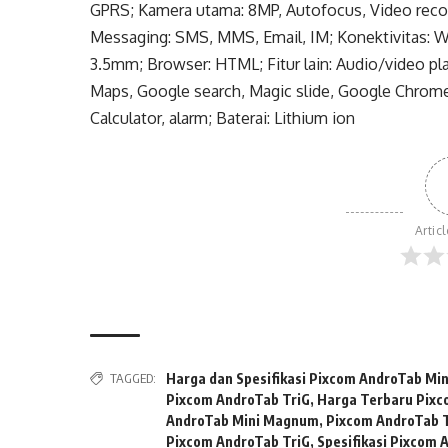
GPRS; Kamera utama: 8MP, Autofocus, Video reco
Messaging: SMS, MMS, Email, IM; Konektivitas: WiF
3.5mm; Browser: HTML; Fitur lain: Audio/video pl
Maps, Google search, Magic slide, Google Chrome
Calculator, alarm; Baterai: Lithium ion
Artic
TAGGED:
Harga dan Spesifikasi Pixcom AndroTab M
Pixcom AndroTab TriG
,
Harga Terbaru Pix
AndroTab Mini Magnum
,
Pixcom AndroTab 
Pixcom AndroTab TriG
,
Spesifikasi Pixcom