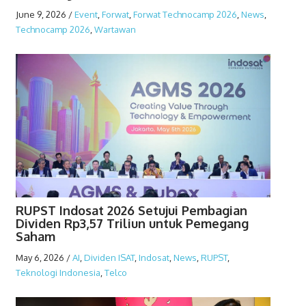
June 9, 2026
/
Event
,
Forwat
,
Forwat Technocamp 2026
,
News
,
Technocamp 2026
,
Wartawan
RUPST Indosat 2026 Setujui Pembagian
Dividen Rp3,57 Triliun untuk Pemegang
Saham
May 6, 2026
/
AI
,
Dividen ISAT
,
Indosat
,
News
,
RUPST
,
Teknologi Indonesia
,
Telco