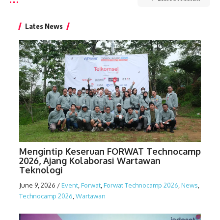
Lates News
Mengintip Keseruan FORWAT Technocamp
2026, Ajang Kolaborasi Wartawan
Teknologi
June 9, 2026
/
Event
,
Forwat
,
Forwat Technocamp 2026
,
News
,
Technocamp 2026
,
Wartawan