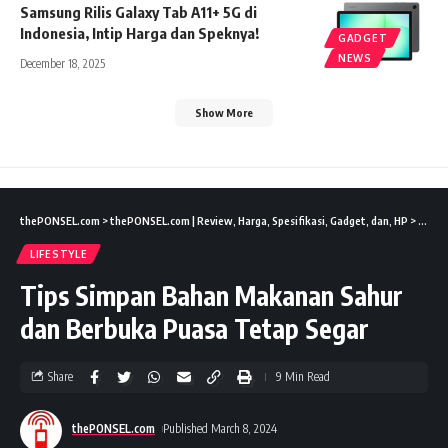
Samsung Rilis Galaxy Tab A11+ 5G di
Indonesia, Intip Harga dan Speknya!
GADGET
NEWS
December 18, 2025
Show More
thePONSEL.com
>
thePONSEL.com | Review, Harga, Spesifikasi, Gadget, dan, HP
>
Lifest
LIFESTYLE
Tips Simpan Bahan Makanan Sahur
dan Berbuka Puasa Tetap Segar
Share
9 Min Read
thePONSEL.com
Published March 8, 2024