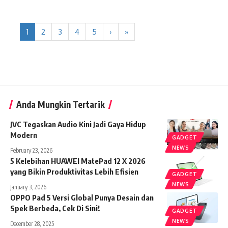
1
2
3
4
5
›
»
Anda Mungkin Tertarik
JVC Tegaskan Audio Kini Jadi Gaya Hidup
Modern
GADGET
NEWS
February 23, 2026
5 Kelebihan HUAWEI MatePad 12 X 2026
yang Bikin Produktivitas Lebih Efisien
GADGET
NEWS
January 3, 2026
OPPO Pad 5 Versi Global Punya Desain dan
Spek Berbeda, Cek Di Sini!
GADGET
NEWS
December 28, 2025