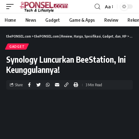
Aa
Home
News
Gadget
Game & Apps
Review
Reko
thePONSEL.com
>
thePONSEL.com | Review, Harga, Spesifikasi, Gadget, dan, HP
>
Gadge
GADGET
Synology Luncurkan BeeStation, Ini
Keunggulannya!
Share
3 Min Read