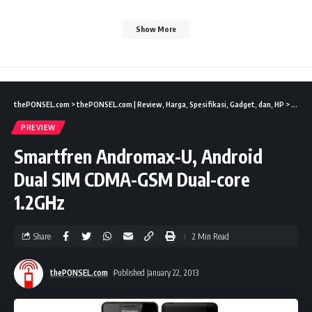
Show More
thePONSEL.com
>
thePONSEL.com | Review, Harga, Spesifikasi, Gadget, dan, HP
>
Previ
PREVIEW
Smartfren Andromax-U, Android
Dual SIM CDMA-GSM Dual-core
1.2GHz
Share
2 Min Read
thePONSEL.com
Published January 22, 2013