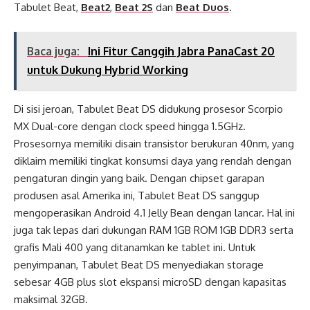
Tabulet Beat,
Beat2
,
Beat 2S
dan
Beat Duos
.
Baca juga:
Ini Fitur Canggih Jabra PanaCast 20
untuk Dukung Hybrid Working
Di sisi jeroan, Tabulet Beat DS didukung prosesor Scorpio
MX Dual-core dengan clock speed hingga 1.5GHz.
Prosesornya memiliki disain transistor berukuran 40nm, yang
diklaim memiliki tingkat konsumsi daya yang rendah dengan
pengaturan dingin yang baik. Dengan chipset garapan
produsen asal Amerika ini, Tabulet Beat DS sanggup
mengoperasikan Android 4.1 Jelly Bean dengan lancar. Hal ini
juga tak lepas dari dukungan RAM 1GB ROM 1GB DDR3 serta
grafis Mali 400 yang ditanamkan ke tablet ini. Untuk
penyimpanan, Tabulet Beat DS menyediakan storage
sebesar 4GB plus slot ekspansi microSD dengan kapasitas
maksimal 32GB.