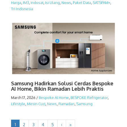
Harga
,
IM3
,
Indosat
,
Isi Ulang
,
News
,
Paket Data
,
SATSPAM+
,
Tri Indonesia
Samsung Hadirkan Solusi Cerdas Bespoke
AI Home, Bikin Ramadan Lebih Praktis
March 17, 2026
/
Bespoke AI Home
,
BESPOKE Refrigerator
,
Lifestyle
,
Mesin Cuci
,
News
,
Ramadan
,
Samsung
1
2
3
4
5
›
»