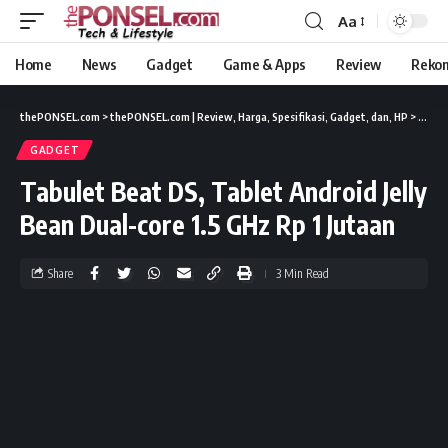
Aa
Home
News
Gadget
Game & Apps
Review
Reko
thePONSEL.com
>
thePONSEL.com | Review, Harga, Spesifikasi, Gadget, dan, HP
>
Gadge
GADGET
Tabulet Beat DS, Tablet Android Jelly
Bean Dual-core 1.5 GHz Rp 1 Jutaan
Share
3 Min Read