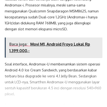
Andromax-i. Prosesor misalnya, meski sama-sama
menggunakan Qualcomm Snapdaragon MSM8625, namun
kecepatannya sudah Dual-core 1.2GHz (Andromax-i hanya
1GHz)dan didukung RAM 768MB, yang juga dilengkapi
dengan slot memori ekspansi microSD.
Baca juga:
Movi M1, Android Froyo Lokal Rp
1.399.000,-
Soal interface, Andromax-U membenamkan sistem operasi
Android 4.0 Ice Cream Sandwich, yang berdasarkan kabar
terbaru bisa diupgrade ke versi 4.1 Jelly Bean. Sedangkan
untuk LCD-nya, Smartfren Andromax-U menggunakan layar
sentuh kapasitif berukuran 4.5 inci dengan resolusi 540×960
piksel.
Seperti beberapa model terdahulu, Smartfren Andromax-U