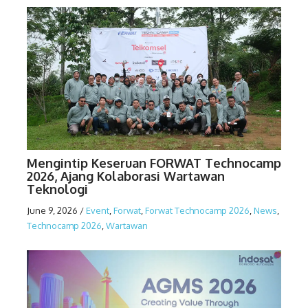
Mengintip Keseruan FORWAT Technocamp
2026, Ajang Kolaborasi Wartawan
Teknologi
June 9, 2026
/
Event
,
Forwat
,
Forwat Technocamp 2026
,
News
,
Technocamp 2026
,
Wartawan