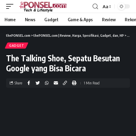
Aa
Home
News
Gadget
Game & Apps
Review
Reko
thePONSEL.com
>
thePONSEL.com | Review, Harga, Spesifikasi, Gadget, dan, HP
>
Gadge
GADGET
The Talking Shoe, Sepatu Besutan
Google yang Bisa Bicara
Share
1 Min Read