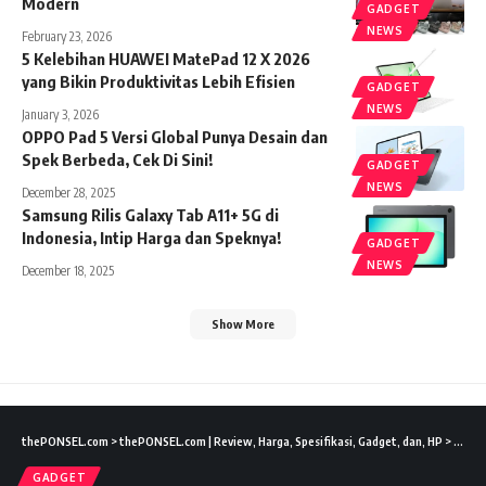
Modern
GADGET
NEWS
February 23, 2026
5 Kelebihan HUAWEI MatePad 12 X 2026
yang Bikin Produktivitas Lebih Efisien
GADGET
NEWS
January 3, 2026
OPPO Pad 5 Versi Global Punya Desain dan
Spek Berbeda, Cek Di Sini!
GADGET
NEWS
December 28, 2025
Samsung Rilis Galaxy Tab A11+ 5G di
Indonesia, Intip Harga dan Speknya!
GADGET
NEWS
December 18, 2025
Show More
thePONSEL.com
>
thePONSEL.com | Review, Harga, Spesifikasi, Gadget, dan, HP
>
Gadge
GADGET