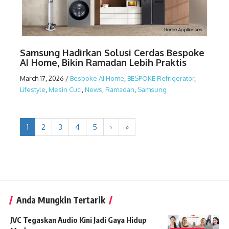
Samsung Hadirkan Solusi Cerdas Bespoke
AI Home, Bikin Ramadan Lebih Praktis
March 17, 2026
/
Bespoke AI Home
,
BESPOKE Refrigerator
,
Lifestyle
,
Mesin Cuci
,
News
,
Ramadan
,
Samsung
1
2
3
4
5
›
»
Anda Mungkin Tertarik
JVC Tegaskan Audio Kini Jadi Gaya Hidup