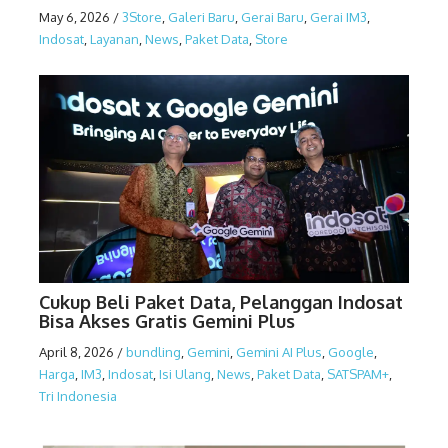
May 6, 2026
/
3Store
,
Galeri Baru
,
Gerai Baru
,
Gerai IM3
,
Indosat
,
Layanan
,
News
,
Paket Data
,
Store
Cukup Beli Paket Data, Pelanggan Indosat
Bisa Akses Gratis Gemini Plus
April 8, 2026
/
bundling
,
Gemini
,
Gemini AI Plus
,
Google
,
Harga
,
IM3
,
Indosat
,
Isi Ulang
,
News
,
Paket Data
,
SATSPAM+
,
Tri Indonesia