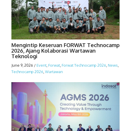
Mengintip Keseruan FORWAT Technocamp
2026, Ajang Kolaborasi Wartawan
Teknologi
June 9, 2026
/
Event
,
Forwat
,
Forwat Technocamp 2026
,
News
,
Technocamp 2026
,
Wartawan