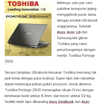
Akhirnya, satu per satu
pabrikan komputer jinjing
menggebrak pasar dunia
dengan produk Ultrabook
unggulannya. Setelah
Asus
,
Acer
,
LG
dan
Samsung kini giliran
Toshiba yang coba
peruntungannya dengan
merilis Toshiba Portege
Z830.
Secara tampilan, Ultrabook keluaran Toshiba memang tak
jauh beda dengan para rivalnya. Super tipis dan tawarkan
dalam beberapa pilihan paket prosesor. Untuk dimensi,
Toshiba Portege Z830 menerapkan disain 13 inci dengan
ketebalan bodi sekitar 8,3mm, dan berat sekitar 1,12 kg.
Sedikit lebih tipis dibanding
Asus ZenBook
dan
Acer
.