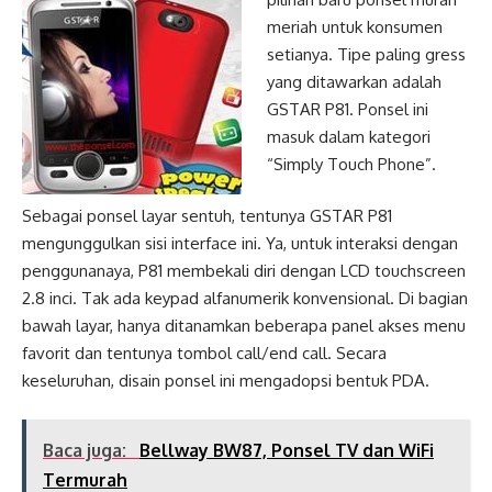
meriah untuk konsumen
setianya. Tipe paling gress
yang ditawarkan adalah
GSTAR P81. Ponsel ini
masuk dalam kategori
“Simply Touch Phone”.
Sebagai ponsel layar sentuh, tentunya GSTAR P81
mengunggulkan sisi interface ini. Ya, untuk interaksi dengan
penggunanaya, P81 membekali diri dengan LCD touchscreen
2.8 inci. Tak ada keypad alfanumerik konvensional. Di bagian
bawah layar, hanya ditanamkan beberapa panel akses menu
favorit dan tentunya tombol call/end call. Secara
keseluruhan, disain ponsel ini mengadopsi bentuk PDA.
Baca juga:
Bellway BW87, Ponsel TV dan WiFi
Termurah