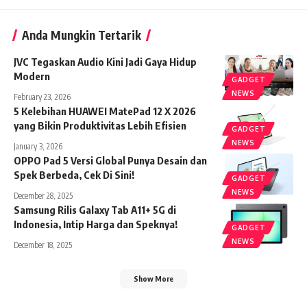
Anda Mungkin Tertarik
JVC Tegaskan Audio Kini Jadi Gaya Hidup
Modern
GADGET
NEWS
February 23, 2026
5 Kelebihan HUAWEI MatePad 12 X 2026
yang Bikin Produktivitas Lebih Efisien
GADGET
NEWS
January 3, 2026
OPPO Pad 5 Versi Global Punya Desain dan
Spek Berbeda, Cek Di Sini!
GADGET
NEWS
December 28, 2025
Samsung Rilis Galaxy Tab A11+ 5G di
Indonesia, Intip Harga dan Speknya!
GADGET
NEWS
December 18, 2025
Show More