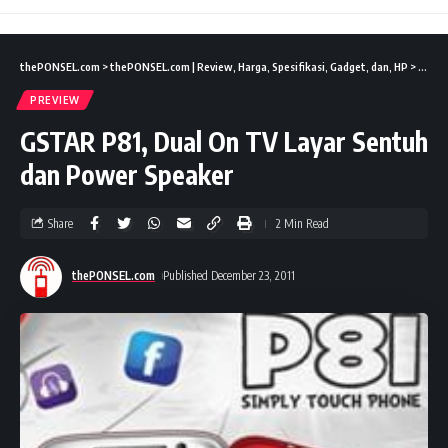
thePONSEL.com
>
thePONSEL.com | Review, Harga, Spesifikasi, Gadget, dan, HP
>
Previ
PREVIEW
GSTAR P81, Dual On TV Layar Sentuh
dan Power Speaker
Share
2 Min Read
thePONSEL.com
Published December 23, 2011