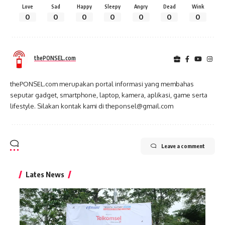
Love
Sad
Happy
Sleepy
Angry
Dead
Wink
0
0
0
0
0
0
0
thePONSEL.com
thePONSEL.com merupakan portal informasi yang membahas
seputar gadget, smartphone, laptop, kamera, aplikasi, game serta
lifestyle. Silakan kontak kami di theponsel@gmail.com
Leave a comment
Lates News