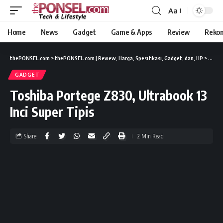
Aa
Home
News
Gadget
Game & Apps
Review
Reko
thePONSEL.com
>
thePONSEL.com | Review, Harga, Spesifikasi, Gadget, dan, HP
>
Gadge
GADGET
Toshiba Portege Z830, Ultrabook 13
Inci Super Tipis
Share
2 Min Read