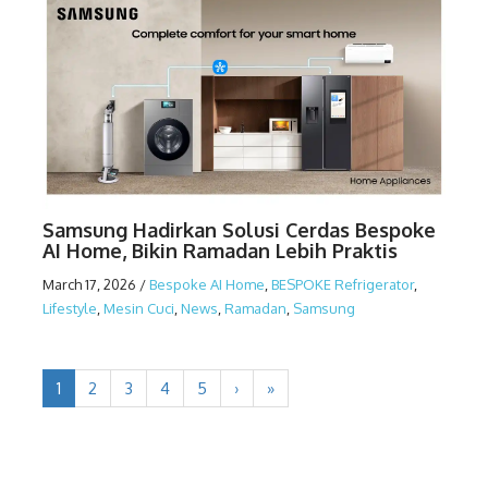
Samsung Hadirkan Solusi Cerdas Bespoke
AI Home, Bikin Ramadan Lebih Praktis
March 17, 2026
/
Bespoke AI Home
,
BESPOKE Refrigerator
,
Lifestyle
,
Mesin Cuci
,
News
,
Ramadan
,
Samsung
1
2
3
4
5
›
»