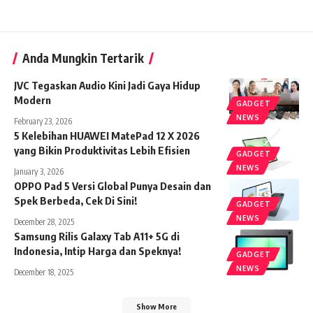
Anda Mungkin Tertarik
JVC Tegaskan Audio Kini Jadi Gaya Hidup
Modern
GADGET
NEWS
February 23, 2026
5 Kelebihan HUAWEI MatePad 12 X 2026
yang Bikin Produktivitas Lebih Efisien
GADGET
NEWS
January 3, 2026
OPPO Pad 5 Versi Global Punya Desain dan
Spek Berbeda, Cek Di Sini!
GADGET
NEWS
December 28, 2025
Samsung Rilis Galaxy Tab A11+ 5G di
Indonesia, Intip Harga dan Speknya!
GADGET
NEWS
December 18, 2025
Show More