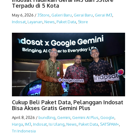
Terpadu di 5 Kota
May 6, 2026
/
3Store
,
Galeri Baru
,
Gerai Baru
,
Gerai IM3
,
Indosat
,
Layanan
,
News
,
Paket Data
,
Store
Cukup Beli Paket Data, Pelanggan Indosat
Bisa Akses Gratis Gemini Plus
April 8, 2026
/
bundling
,
Gemini
,
Gemini AI Plus
,
Google
,
Harga
,
IM3
,
Indosat
,
Isi Ulang
,
News
,
Paket Data
,
SATSPAM+
,
Tri Indonesia