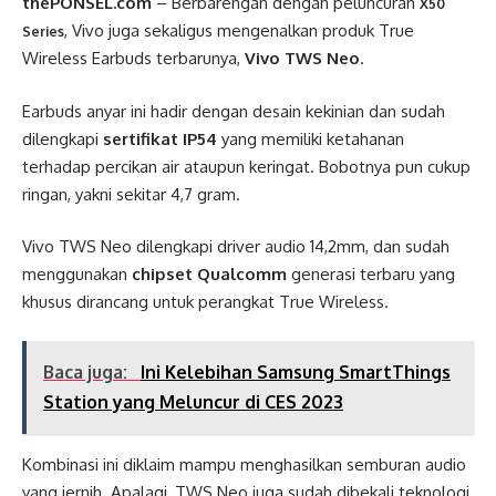
thePONSEL.com
– Berbarengan dengan peluncuran
X50
, Vivo juga sekaligus mengenalkan produk True
Series
Wireless Earbuds terbarunya,
Vivo TWS Neo
.
Earbuds anyar ini hadir dengan desain kekinian dan sudah
dilengkapi
sertifikat IP54
yang memiliki ketahanan
terhadap percikan air ataupun keringat. Bobotnya pun cukup
ringan, yakni sekitar 4,7 gram.
Vivo TWS Neo dilengkapi driver audio 14,2mm, dan sudah
menggunakan
chipset Qualcomm
generasi terbaru yang
khusus dirancang untuk perangkat True Wireless.
Baca juga:
Ini Kelebihan Samsung SmartThings
Station yang Meluncur di CES 2023
Kombinasi ini diklaim mampu menghasilkan semburan audio
yang jernih. Apalagi, TWS Neo juga sudah dibekali teknologi