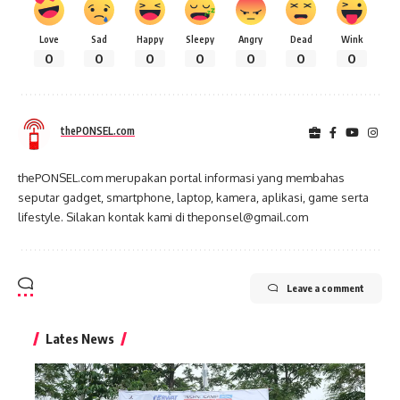
Love
Sad
Happy
Sleepy
Angry
Dead
Wink
0
0
0
0
0
0
0
thePONSEL.com
thePONSEL.com merupakan portal informasi yang membahas
seputar gadget, smartphone, laptop, kamera, aplikasi, game serta
lifestyle. Silakan kontak kami di theponsel@gmail.com
Leave a comment
Lates News