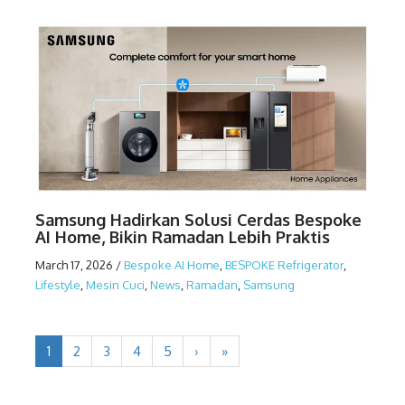
Samsung Hadirkan Solusi Cerdas Bespoke
AI Home, Bikin Ramadan Lebih Praktis
March 17, 2026
/
Bespoke AI Home
,
BESPOKE Refrigerator
,
Lifestyle
,
Mesin Cuci
,
News
,
Ramadan
,
Samsung
1
2
3
4
5
›
»