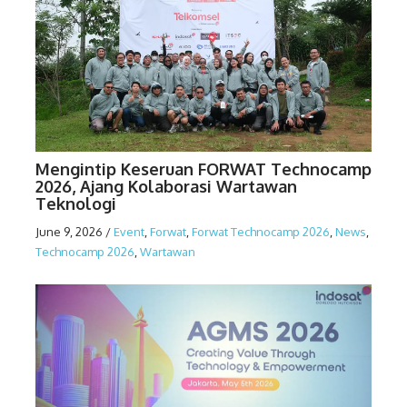
Mengintip Keseruan FORWAT Technocamp
2026, Ajang Kolaborasi Wartawan
Teknologi
June 9, 2026
/
Event
,
Forwat
,
Forwat Technocamp 2026
,
News
,
Technocamp 2026
,
Wartawan