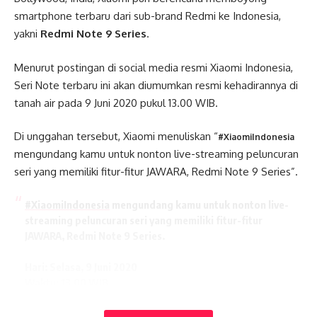
smartphone terbaru dari sub-brand Redmi ke Indonesia,
yakni
Redmi Note 9 Series
.
Menurut postingan di social media resmi Xiaomi Indonesia,
Seri Note terbaru ini akan diumumkan resmi kehadirannya di
tanah air pada 9 Juni 2020 pukul 13.00 WIB.
Di unggahan tersebut, Xiaomi menuliskan “
#XiaomiIndonesia
mengundang kamu untuk nonton live-streaming peluncuran
seri yang memiliki fitur-fitur JAWARA, Redmi Note 9 Series”.
#XiaomiIndonesia
mengundang kamu untuk nonton live-
streaming peluncuran seri yang memiliki fitur-fitur
JAWARA, Redmi Note 9 Series.
Hari: Selasa, 9 Juni 2020
Waktu: 13.00 WIB
Halaman live-streaming:
https://t.co/sqnKHPYjkV
Lates News