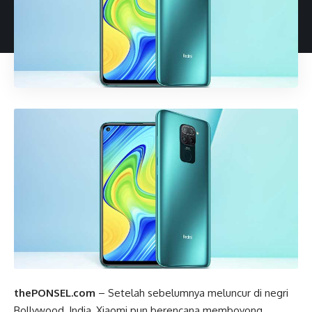
thePONSEL.com
– Setelah sebelumnya meluncur di negri
Bollywood, India, Xiaomi pun berencana memboyong