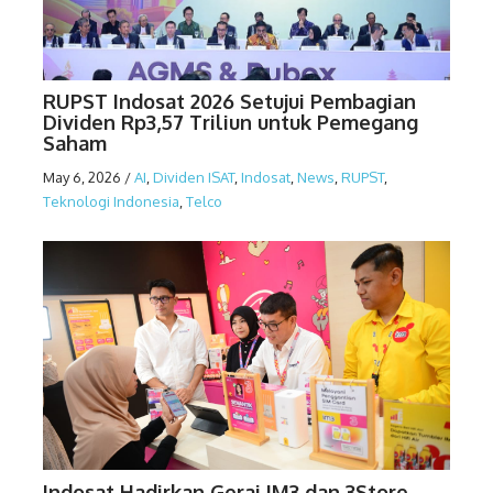
RUPST Indosat 2026 Setujui Pembagian
Dividen Rp3,57 Triliun untuk Pemegang
Saham
May 6, 2026
/
AI
,
Dividen ISAT
,
Indosat
,
News
,
RUPST
,
Teknologi Indonesia
,
Telco
Indosat Hadirkan Gerai IM3 dan 3Store