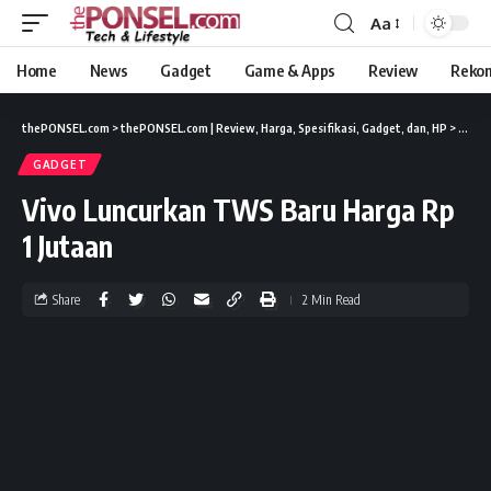
Aa
Home
News
Gadget
Game & Apps
Review
Reko
thePONSEL.com
>
thePONSEL.com | Review, Harga, Spesifikasi, Gadget, dan, HP
>
Gadge
GADGET
Vivo Luncurkan TWS Baru Harga Rp
1 Jutaan
Share
2 Min Read