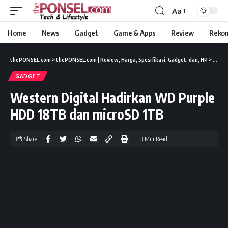
Aa
Home
News
Gadget
Game & Apps
Review
Reko
thePONSEL.com
>
thePONSEL.com | Review, Harga, Spesifikasi, Gadget, dan, HP
>
Gadge
GADGET
Western Digital Hadirkan WD Purple
HDD 18TB dan microSD 1TB
Share
3 Min Read