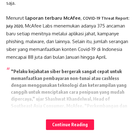
saja.
Menurut
laporan terbaru McAfee
,
COVID-19 Threat Report:
, McAfee Labs menemukan adanya 375 ancaman
July 2020
baru setiap menitnya melalui aplikasi jahat, kampanye
phishing, malware, dan lainnya. Selain itu, jumlah serangan
siber yang memanfaatkan konten Covid-19 di Indonesia
mencapai 88 juta dari bulan Januari hingga April.
“Pelaku kejahatan siber bergerak sangat cepat untuk
memanfaatkan pembayaran non-tunai atau cashless
dengan menggunakan teknologi dan keterampilan yang
canggih untuk menciptakan cara penipuan yang mudah
dipercaya,” ujar Shashwat Khandelwal, Head of
Southeast Asia Consumer, McAfee. “Perkembangan dan
penggunaan pembayaran digital memudahkan para
Lates News
penjahat siber untuk menipu pengguna dan mengambil
Continue Reading
uang mereka. Masyarakat Indonesia perlu mengetahui
berbagai tips keamanan bertransaksi secara digital