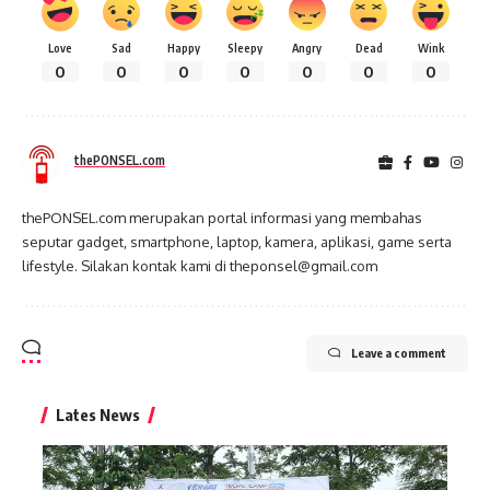
Love
Sad
Happy
Sleepy
Angry
Dead
Wink
0
0
0
0
0
0
0
thePONSEL.com
thePONSEL.com merupakan portal informasi yang membahas
seputar gadget, smartphone, laptop, kamera, aplikasi, game serta
lifestyle. Silakan kontak kami di theponsel@gmail.com
Leave a comment
Lates News