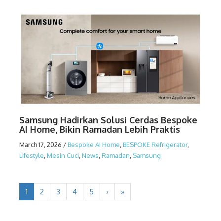
Samsung Hadirkan Solusi Cerdas Bespoke
AI Home, Bikin Ramadan Lebih Praktis
March 17, 2026
/
Bespoke AI Home
,
BESPOKE Refrigerator
,
Lifestyle
,
Mesin Cuci
,
News
,
Ramadan
,
Samsung
1
2
3
4
5
›
»