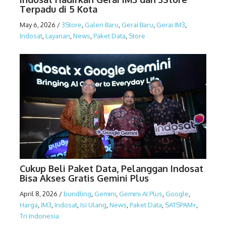
Terpadu di 5 Kota
May 6, 2026
/
3Store
,
Galeri Baru
,
Gerai Baru
,
Gerai IM3
,
Indosat
,
Layanan
,
News
,
Paket Data
,
Store
Cukup Beli Paket Data, Pelanggan Indosat
Bisa Akses Gratis Gemini Plus
April 8, 2026
/
bundling
,
Gemini
,
Gemini AI Plus
,
Google
,
Harga
,
IM3
,
Indosat
,
Isi Ulang
,
News
,
Paket Data
,
SATSPAM+
,
Tri Indonesia