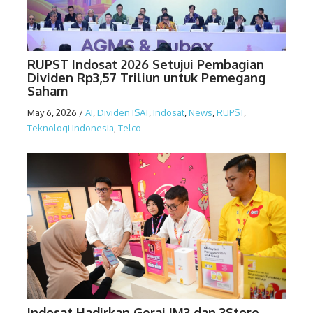
RUPST Indosat 2026 Setujui Pembagian
Dividen Rp3,57 Triliun untuk Pemegang
Saham
May 6, 2026
/
AI
,
Dividen ISAT
,
Indosat
,
News
,
RUPST
,
Teknologi Indonesia
,
Telco
Indosat Hadirkan Gerai IM3 dan 3Store