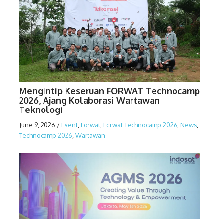
Mengintip Keseruan FORWAT Technocamp
2026, Ajang Kolaborasi Wartawan
Teknologi
June 9, 2026
/
Event
,
Forwat
,
Forwat Technocamp 2026
,
News
,
Technocamp 2026
,
Wartawan