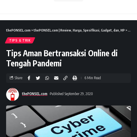
thePONSEL.com
>
thePONSEL.com | Review, Harga, Spesifikasi, Gadget, dan, HP
>
Tips &
TIPS & TRIK
Tips Aman Bertransaksi Online di
Tengah Pandemi
Share
6 Min Read
thePONSEL.com
Published September 29, 2020