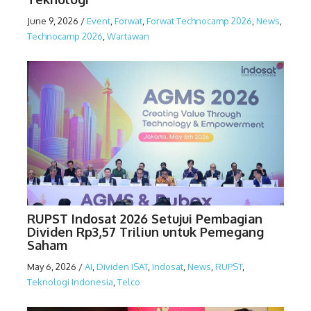
June 9, 2026
/
Event
,
Forwat
,
Forwat Technocamp 2026
,
News
,
Technocamp 2026
,
Wartawan
RUPST Indosat 2026 Setujui Pembagian
Dividen Rp3,57 Triliun untuk Pemegang
Saham
May 6, 2026
/
AI
,
Dividen ISAT
,
Indosat
,
News
,
RUPST
,
Teknologi Indonesia
,
Telco