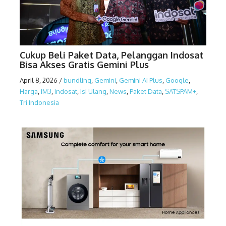
Cukup Beli Paket Data, Pelanggan Indosat
Bisa Akses Gratis Gemini Plus
April 8, 2026
/
bundling
,
Gemini
,
Gemini AI Plus
,
Google
,
Harga
,
IM3
,
Indosat
,
Isi Ulang
,
News
,
Paket Data
,
SATSPAM+
,
Tri Indonesia