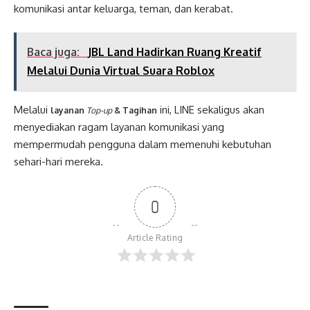
komunikasi antar keluarga, teman, dan kerabat.
Baca juga:
JBL Land Hadirkan Ruang Kreatif
Melalui Dunia Virtual Suara Roblox
Melalui
ini, LINE sekaligus akan
layanan
Top-up
& Tagihan
menyediakan ragam layanan komunikasi yang
mempermudah pengguna dalam memenuhi kebutuhan
sehari-hari mereka.
0
Article Rating