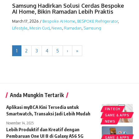
Samsung Hadirkan Solusi Cerdas Bespoke
AI Home, Bikin Ramadan Lebih Praktis
March 17, 2026
/
Bespoke AI Home
,
BESPOKE Refrigerator
,
Lifestyle
,
Mesin Cuci
,
News
,
Ramadan
,
Samsung
1
2
3
4
5
›
»
Anda Mungkin Tertarik
Aplikasi myBCA Kini Tersedia untuk
FINTECH
Smartwatch, Transaksi Jadi Lebih Mudah
GAME & APPS
NEWS
November 14, 2025
Lebih Produktif dan Kreatif dengan
Pembaruan One UI 8 di Galaxy A56 5G
GAME & APPS