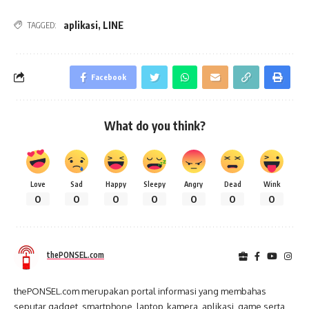
aplikasi
,
LINE
TAGGED:
Facebook
What do you think?
Love
Sad
Happy
Sleepy
Angry
Dead
Wink
0
0
0
0
0
0
0
thePONSEL.com
thePONSEL.com merupakan portal informasi yang membahas
seputar gadget, smartphone, laptop, kamera, aplikasi, game serta