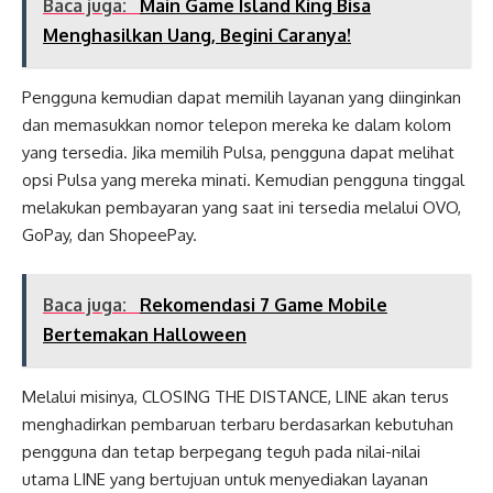
Baca juga:
Main Game Island King Bisa
Menghasilkan Uang, Begini Caranya!
Pengguna kemudian dapat memilih layanan yang diinginkan
dan memasukkan nomor telepon mereka ke dalam kolom
yang tersedia. Jika memilih Pulsa, pengguna dapat melihat
opsi Pulsa yang mereka minati. Kemudian pengguna tinggal
melakukan pembayaran yang saat ini tersedia melalui OVO,
GoPay, dan ShopeePay.
Baca juga:
Rekomendasi 7 Game Mobile
Bertemakan Halloween
Melalui misinya, CLOSING THE DISTANCE, LINE akan terus
menghadirkan pembaruan terbaru berdasarkan kebutuhan
pengguna dan tetap berpegang teguh pada nilai-nilai
utama LINE yang bertujuan untuk menyediakan layanan