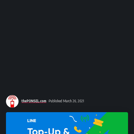
thePONSEL.com
Published March 26, 2021