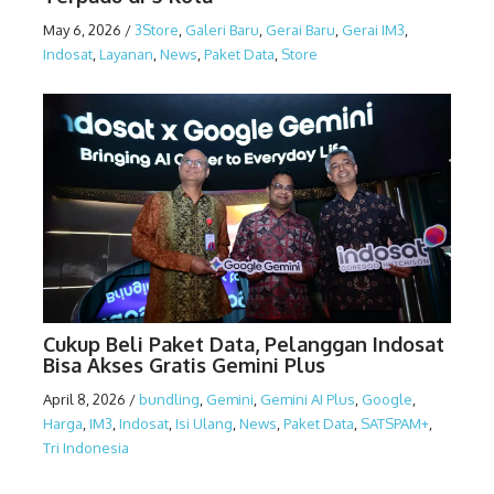
May 6, 2026
/
3Store
,
Galeri Baru
,
Gerai Baru
,
Gerai IM3
,
Indosat
,
Layanan
,
News
,
Paket Data
,
Store
Cukup Beli Paket Data, Pelanggan Indosat
Bisa Akses Gratis Gemini Plus
April 8, 2026
/
bundling
,
Gemini
,
Gemini AI Plus
,
Google
,
Harga
,
IM3
,
Indosat
,
Isi Ulang
,
News
,
Paket Data
,
SATSPAM+
,
Tri Indonesia