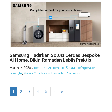
Samsung Hadirkan Solusi Cerdas Bespoke
AI Home, Bikin Ramadan Lebih Praktis
March 17, 2026
/
Bespoke AI Home
,
BESPOKE Refrigerator
,
Lifestyle
,
Mesin Cuci
,
News
,
Ramadan
,
Samsung
1
2
3
4
5
›
»