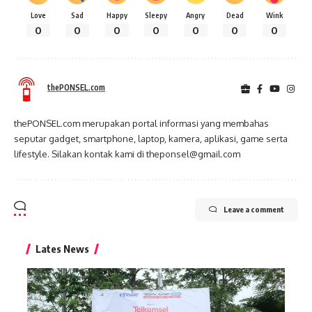
Love
Sad
Happy
Sleepy
Angry
Dead
Wink
0
0
0
0
0
0
0
thePONSEL.com
thePONSEL.com merupakan portal informasi yang membahas
seputar gadget, smartphone, laptop, kamera, aplikasi, game serta
lifestyle. Silakan kontak kami di theponsel@gmail.com
Leave a comment
Lates News