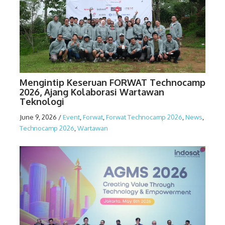
Mengintip Keseruan FORWAT Technocamp
2026, Ajang Kolaborasi Wartawan
Teknologi
June 9, 2026
/
Event
,
Forwat
,
Forwat Technocamp 2026
,
News
,
Technocamp 2026
,
Wartawan