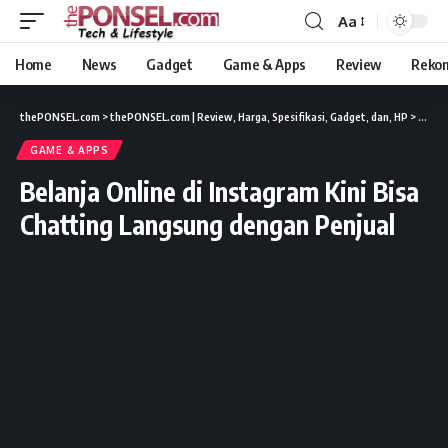
Aa
Home
News
Gadget
Game & Apps
Review
Reko
thePONSEL.com
>
thePONSEL.com | Review, Harga, Spesifikasi, Gadget, dan, HP
>
Game 
GAME & APPS
Belanja Online di Instagram Kini Bisa
Chatting Langsung dengan Penjual