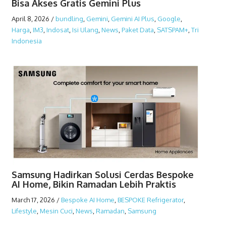
Bisa Akses Gratis Gemini Plus
April 8, 2026
/
bundling
,
Gemini
,
Gemini AI Plus
,
Google
,
Harga
,
IM3
,
Indosat
,
Isi Ulang
,
News
,
Paket Data
,
SATSPAM+
,
Tri
Indonesia
Samsung Hadirkan Solusi Cerdas Bespoke
AI Home, Bikin Ramadan Lebih Praktis
March 17, 2026
/
Bespoke AI Home
,
BESPOKE Refrigerator
,
Lifestyle
,
Mesin Cuci
,
News
,
Ramadan
,
Samsung