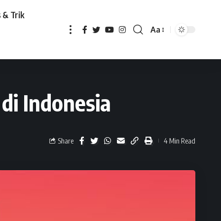
 & Trik
Aa
onesia
di Indonesia
Share
4 Min Read