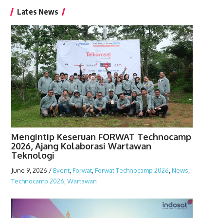
Lates News
Mengintip Keseruan FORWAT Technocamp
2026, Ajang Kolaborasi Wartawan
Teknologi
June 9, 2026
/
Event
,
Forwat
,
Forwat Technocamp 2026
,
News
,
Technocamp 2026
,
Wartawan