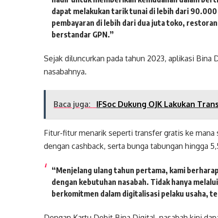
dapat melakukan tarik tunai di lebih dari 90.00
pembayaran di lebih dari dua juta toko, restor
berstandar GPN.”
Sejak diluncurkan pada tahun 2023, aplikasi Bina 
nasabahnya.
Baca juga:
IFSoc Dukung OJK Lakukan Trans
Fitur-fitur menarik seperti transfer gratis ke ma
dengan cashback, serta bunga tabungan hingga 5,
“Menjelang ulang tahun pertama, kami berharap
dengan kebutuhan nasabah. Tidak hanya melalui i
berkomitmen dalam digitalisasi pelaku usaha, t
Dengan Kartu Debit Bina Digital, nasabah kini 