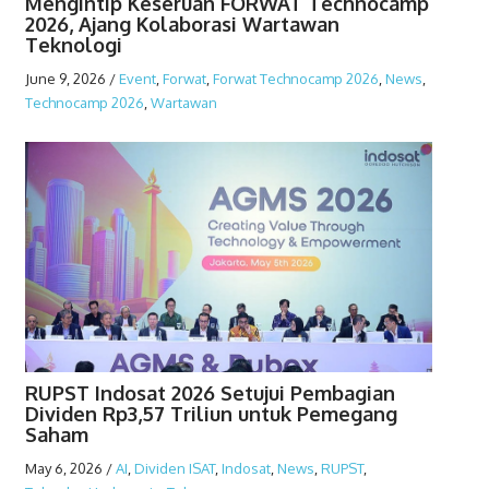
Mengintip Keseruan FORWAT Technocamp
2026, Ajang Kolaborasi Wartawan
Teknologi
June 9, 2026
/
Event
,
Forwat
,
Forwat Technocamp 2026
,
News
,
Technocamp 2026
,
Wartawan
RUPST Indosat 2026 Setujui Pembagian
Dividen Rp3,57 Triliun untuk Pemegang
Saham
May 6, 2026
/
AI
,
Dividen ISAT
,
Indosat
,
News
,
RUPST
,