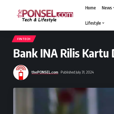
Home
News
Lifestyle
thePONSEL.com
>
thePONSEL.com | Review, Harga, Spesifikasi, Gadge
FINTECH
Bank INA Rilis Kartu 
thePONSEL.com
Published July 31, 2024