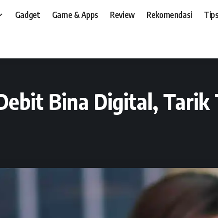
Gadget
Game & Apps
Review
Rekomendasi
Tips
t, dan, HP
>
Lifestyle
>
Fintech
>
Bank INA Rilis Kartu Debit Bina Digital, Tarik
Debit Bina Digital, Tari