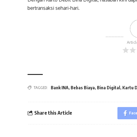
bertransaksi sehari-hari.
Artic
TAGGED:
Bank INA
,
Bebas Biaya
,
Bina Digital
,
Kartu 
Share this Article
Fac