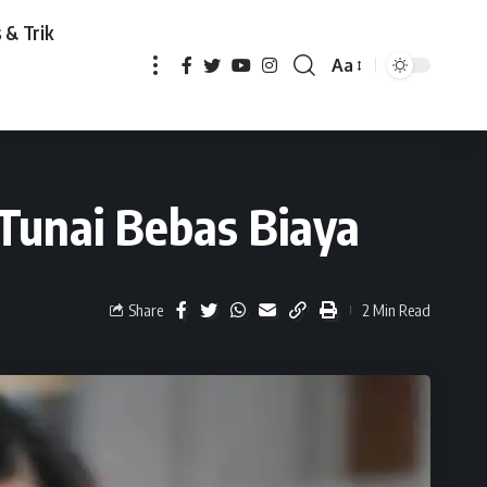
 & Trik
Aa
 Tunai Bebas Biaya
k Tunai Bebas Biaya
Share
2 Min Read