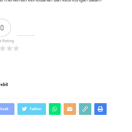
0
le Rating
Debit
ebook
Twitter