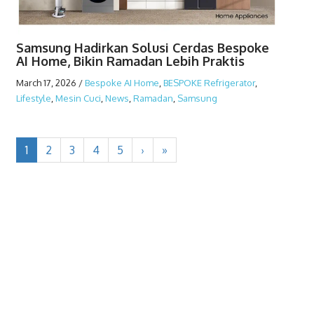
Samsung Hadirkan Solusi Cerdas Bespoke
AI Home, Bikin Ramadan Lebih Praktis
March 17, 2026
/
Bespoke AI Home
,
BESPOKE Refrigerator
,
Lifestyle
,
Mesin Cuci
,
News
,
Ramadan
,
Samsung
1
2
3
4
5
›
»