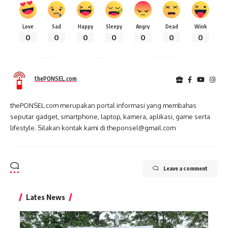
Love
Sad
Happy
Sleepy
Angry
Dead
Wink
0
0
0
0
0
0
0
thePONSEL.com
thePONSEL.com merupakan portal informasi yang membahas
seputar gadget, smartphone, laptop, kamera, aplikasi, game serta
lifestyle. Silakan kontak kami di theponsel@gmail.com
Leave a comment
Lates News