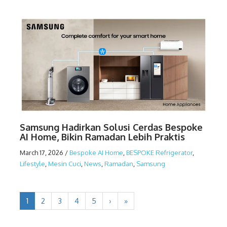
Samsung Hadirkan Solusi Cerdas Bespoke
AI Home, Bikin Ramadan Lebih Praktis
March 17, 2026
/
Bespoke AI Home
,
BESPOKE Refrigerator
,
Lifestyle
,
Mesin Cuci
,
News
,
Ramadan
,
Samsung
1
2
3
4
5
›
»