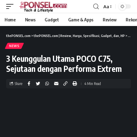
Aa
Home
News
Gadget
Game & Apps
Review
Reko
thePONSEL.com
>
thePONSEL.com | Review, Harga, Spesifikasi, Gadget, dan, HP
>
News
NEWS
3 Keunggulan Utama POCO C75,
Sejutaan dengan Performa Extrem
Share
4 Min Read