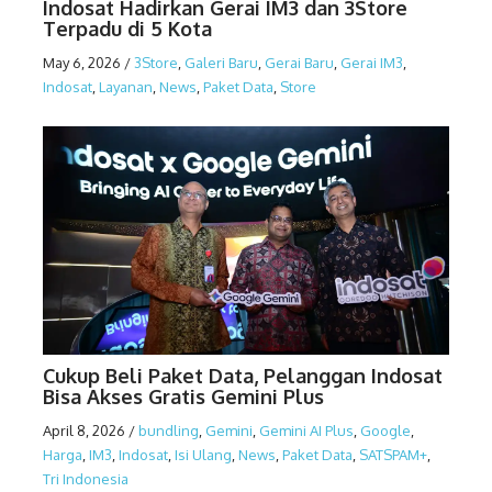
Indosat Hadirkan Gerai IM3 dan 3Store
Terpadu di 5 Kota
May 6, 2026
/
3Store
,
Galeri Baru
,
Gerai Baru
,
Gerai IM3
,
Indosat
,
Layanan
,
News
,
Paket Data
,
Store
Cukup Beli Paket Data, Pelanggan Indosat
Bisa Akses Gratis Gemini Plus
April 8, 2026
/
bundling
,
Gemini
,
Gemini AI Plus
,
Google
,
Harga
,
IM3
,
Indosat
,
Isi Ulang
,
News
,
Paket Data
,
SATSPAM+
,
Tri Indonesia