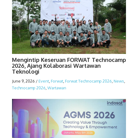
Mengintip Keseruan FORWAT Technocamp
2026, Ajang Kolaborasi Wartawan
Teknologi
June 9, 2026
/
Event
,
Forwat
,
Forwat Technocamp 2026
,
News
,
Technocamp 2026
,
Wartawan