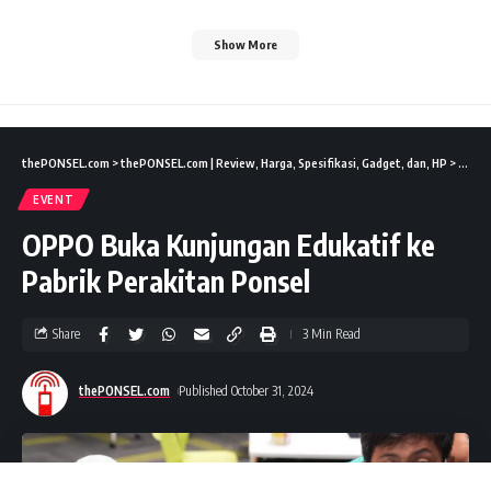
Show More
thePONSEL.com
>
thePONSEL.com | Review, Harga, Spesifikasi, Gadget, dan, HP
>
Event
EVENT
OPPO Buka Kunjungan Edukatif ke
Pabrik Perakitan Ponsel
Share
3 Min Read
thePONSEL.com
Published October 31, 2024