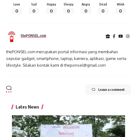
Love
Sad
Happy
Sleepy
Angry
Dead
Wink
0
0
0
0
0
0
0
thePONSEL.com
thePONSEL.com merupakan portal informasi yang membahas
seputar gadget, smartphone, laptop, kamera, aplikasi, game serta
lifestyle. Silakan kontak kami di theponsel@gmail.com
Leave a comment
Lates News