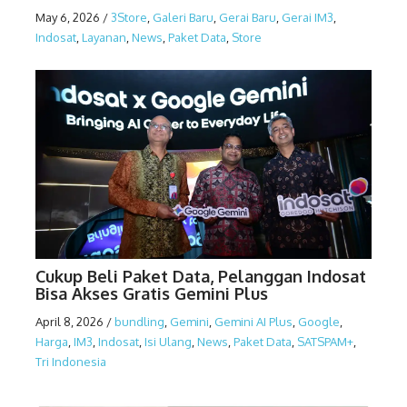
May 6, 2026
/
3Store
,
Galeri Baru
,
Gerai Baru
,
Gerai IM3
,
Indosat
,
Layanan
,
News
,
Paket Data
,
Store
Cukup Beli Paket Data, Pelanggan Indosat
Bisa Akses Gratis Gemini Plus
April 8, 2026
/
bundling
,
Gemini
,
Gemini AI Plus
,
Google
,
Harga
,
IM3
,
Indosat
,
Isi Ulang
,
News
,
Paket Data
,
SATSPAM+
,
Tri Indonesia