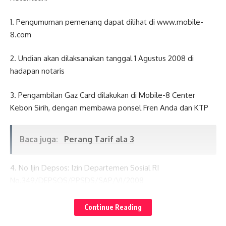
1. Pengumuman pemenang dapat dilihat di www.mobile-
8.com
2. Undian akan dilaksanakan tanggal 1 Agustus 2008 di
hadapan notaris
3. Pengambilan Gaz Card dilakukan di Mobile-8 Center
Kebon Sirih, dengan membawa ponsel Fren Anda dan KTP
Baca juga:
Perang Tarif ala 3
4. No Ijin Depsos: Izin Departemen Sosial RI
No.349/DEPSOS/PPSDS/SAP/VI/2008
Lates News
5. Pajak hadiah ditanggung oleh pemenang
Continue Reading