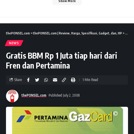
Show More
thePONSEL.com
>
thePONSEL.com | Review, Harga, Spesifikasi, Gadget, dan, HP
>
News
NEWS
Gratis BBM Rp 1 Juta tiap hari dari
Fren dan Pertamina
Share
1 Min Read
thePONSEL.com
Published July 2, 2008