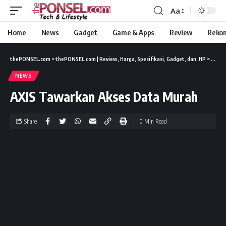
Aa
Home
News
Gadget
Game & Apps
Review
Reko
thePONSEL.com
>
thePONSEL.com | Review, Harga, Spesifikasi, Gadget, dan, HP
>
News
NEWS
AXIS Tawarkan Akses Data Murah
Share
0 Min Read