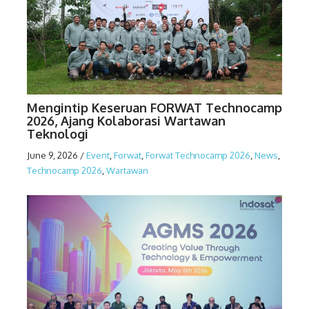
Mengintip Keseruan FORWAT Technocamp
2026, Ajang Kolaborasi Wartawan
Teknologi
June 9, 2026
/
Event
,
Forwat
,
Forwat Technocamp 2026
,
News
,
Technocamp 2026
,
Wartawan