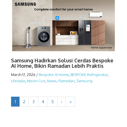
Samsung Hadirkan Solusi Cerdas Bespoke
AI Home, Bikin Ramadan Lebih Praktis
March 17, 2026
/
Bespoke AI Home
,
BESPOKE Refrigerator
,
Lifestyle
,
Mesin Cuci
,
News
,
Ramadan
,
Samsung
1
2
3
4
5
›
»