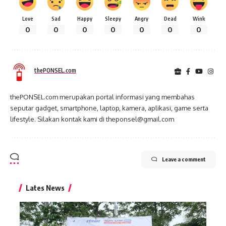
Love
Sad
Happy
Sleepy
Angry
Dead
Wink
0
0
0
0
0
0
0
thePONSEL.com
thePONSEL.com merupakan portal informasi yang membahas
seputar gadget, smartphone, laptop, kamera, aplikasi, game serta
lifestyle. Silakan kontak kami di theponsel@gmail.com
Leave a comment
Lates News