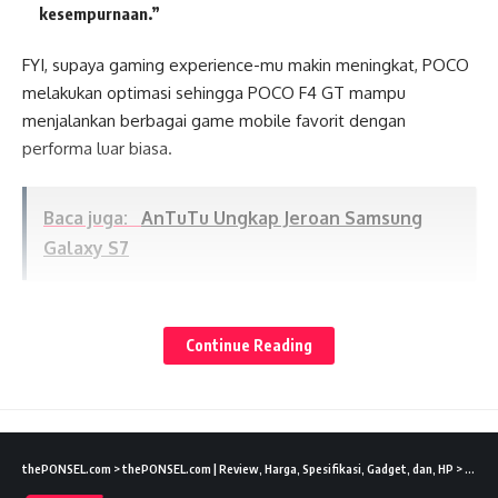
kesempurnaan.”
FYI, supaya gaming experience-mu makin meningkat, POCO
melakukan optimasi sehingga POCO F4 GT mampu
menjalankan berbagai game mobile favorit dengan
performa luar biasa.
Baca juga:
AnTuTu Ungkap Jeroan Samsung
Galaxy S7
Dibekali salah satu chipset flagship Qualcomm saat ini,
Lates News
Snapdragon 8 Gen 1, POCO F4 GT sanggup melibas game
Continue Reading
maupun menjalankan multitasking berbagai aplikasi seberat
apa pun.
Kehadiran L1+R1 triggers jadi keunikan tersendiri, menyulap
thePONSEL.com
>
thePONSEL.com | Review, Harga, Spesifikasi, Gadget, dan, HP
>
Gadge
smartphone ini menjadi layaknya mesin game, bikin Anda