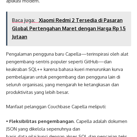
aplikasi modern.
Baca juga:
Xiaomi Redmi 2 Tersedia di Pasaran
Global Pertengahan Maret dengan Harga Rp 1,5
Jutaan
Pengalaman pengguna baru Capella—terinspirasi oleh alat
pengembang-sentris populer seperti GitHub—dan
keakraban SQL++ karena bahasa kueri menurunkan kurva
pembelajaran untuk pengembang dan pengguna lain di
seluruh organisasi, yang mengarah ke ketangkasan dan
produktivitas yang lebih besar.
Manfaat pelanggan Couchbase Capella meliputi:
•
Fleksibilitas pengembangan
. Capella adalah dokumen
JSON yang dikelola sepenuhnya dan
basis data nilai kunci dengan akses SQL dan pencarian teks