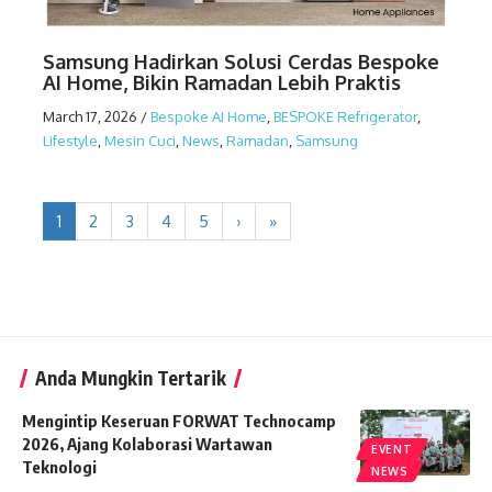
Samsung Hadirkan Solusi Cerdas Bespoke
AI Home, Bikin Ramadan Lebih Praktis
March 17, 2026
/
Bespoke AI Home
,
BESPOKE Refrigerator
,
Lifestyle
,
Mesin Cuci
,
News
,
Ramadan
,
Samsung
1
2
3
4
5
›
»
Anda Mungkin Tertarik
Mengintip Keseruan FORWAT Technocamp
2026, Ajang Kolaborasi Wartawan
EVENT
Teknologi
NEWS