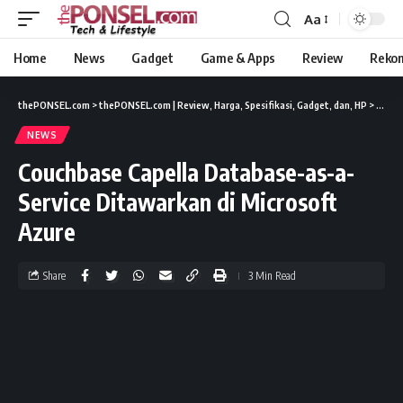
Aa
Home
News
Gadget
Game & Apps
Review
Reko
thePONSEL.com
>
thePONSEL.com | Review, Harga, Spesifikasi, Gadget, dan, HP
>
News
NEWS
Couchbase Capella Database-as-a-
Service Ditawarkan di Microsoft
Azure
Share
3 Min Read