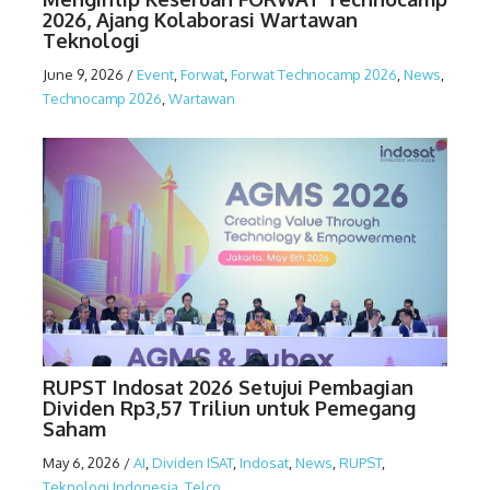
2026, Ajang Kolaborasi Wartawan
Teknologi
June 9, 2026
/
Event
,
Forwat
,
Forwat Technocamp 2026
,
News
,
Technocamp 2026
,
Wartawan
RUPST Indosat 2026 Setujui Pembagian
Dividen Rp3,57 Triliun untuk Pemegang
Saham
May 6, 2026
/
AI
,
Dividen ISAT
,
Indosat
,
News
,
RUPST
,
Teknologi Indonesia
,
Telco