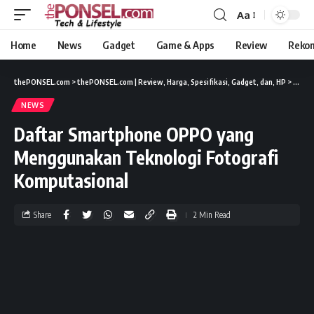
Aa
Home
News
Gadget
Game & Apps
Review
Reko
thePONSEL.com
>
thePONSEL.com | Review, Harga, Spesifikasi, Gadget, dan, HP
>
News
NEWS
Daftar Smartphone OPPO yang
Menggunakan Teknologi Fotografi
Komputasional
Share
2 Min Read