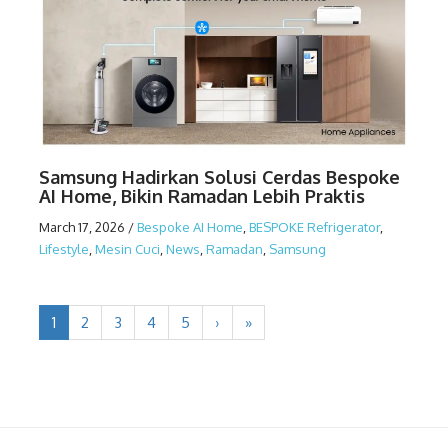
Samsung Hadirkan Solusi Cerdas Bespoke
AI Home, Bikin Ramadan Lebih Praktis
March 17, 2026
/
Bespoke AI Home
,
BESPOKE Refrigerator
,
Lifestyle
,
Mesin Cuci
,
News
,
Ramadan
,
Samsung
1
2
3
4
5
›
»