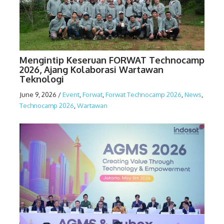
Mengintip Keseruan FORWAT Technocamp
2026, Ajang Kolaborasi Wartawan
Teknologi
June 9, 2026
/
Event
,
Forwat
,
Forwat Technocamp 2026
,
News
,
Technocamp 2026
,
Wartawan