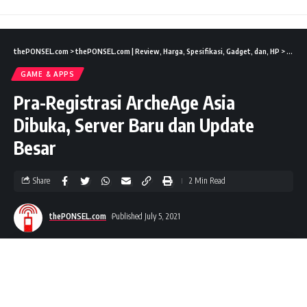
thePONSEL.com
>
thePONSEL.com | Review, Harga, Spesifikasi, Gadget, dan, HP
>
Game 
GAME & APPS
Pra-Registrasi ArcheAge Asia
Dibuka, Server Baru dan Update
Besar
Share
2 Min Read
thePONSEL.com
Published July 5, 2021