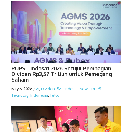
RUPST Indosat 2026 Setujui Pembagian
Dividen Rp3,57 Triliun untuk Pemegang
Saham
May 6, 2026
/
AI
,
Dividen ISAT
,
Indosat
,
News
,
RUPST
,
Teknologi Indonesia
,
Telco