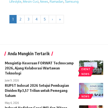
Lifestyle
,
Mesin Cuci
,
News
,
Ramadan
,
Samsung
1
2
3
4
5
›
»
Anda Mungkin Tertarik
Mengintip Keseruan FORWAT Technocamp
2026, Ajang Kolaborasi Wartawan
EVENT
Teknologi
NEWS
June 9, 2026
RUPST Indosat 2026 Setujui Pembagian
Dividen Rp3,57 Triliun untuk Pemegang
Saham
NEWS
May 6, 2026
Indosat Hadirkan Gerai IM3 dan 3Store