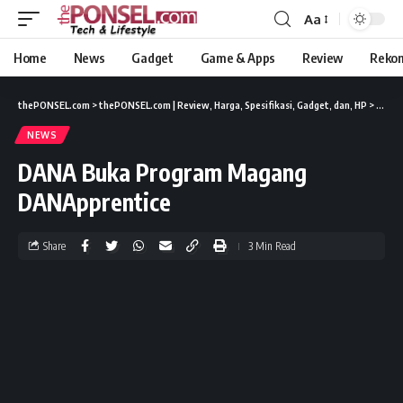
Aa
Home
News
Gadget
Game & Apps
Review
Reko
thePONSEL.com
>
thePONSEL.com | Review, Harga, Spesifikasi, Gadget, dan, HP
>
News
NEWS
DANA Buka Program Magang
DANApprentice
Share
3 Min Read