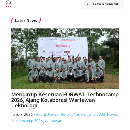
Leave a comment
Lates News
Mengintip Keseruan FORWAT Technocamp
2026, Ajang Kolaborasi Wartawan
Teknologi
June 9, 2026
/
Event
,
Forwat
,
Forwat Technocamp 2026
,
News
,
Technocamp 2026
,
Wartawan