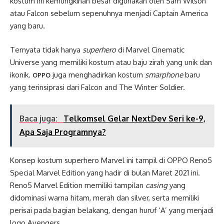
kostum ini kemungkinan besar digunakan oleh Sam Wilson
atau Falcon sebelum sepenuhnya menjadi Captain America
yang baru.
Ternyata tidak hanya
superhero
di Marvel Cinematic
Universe yang memiliki kostum atau baju zirah yang unik dan
ikonik.
juga menghadirkan kostum
smarphone
baru
OPPO
yang terinsiprasi dari Falcon and The Winter Soldier.
Baca juga:
Telkomsel Gelar NextDev Seri ke-9,
Apa Saja Programnya?
Konsep kostum superhero Marvel ini tampil di OPPO Reno5
Special Marvel Edition yang hadir di bulan Maret 2021 ini.
Reno5 Marvel Edition memiliki tampilan
casing
yang
didominasi warna hitam, merah dan silver, serta memiliki
perisai pada bagian belakang, dengan huruf ‘A’ yang menjadi
logo Avengers.