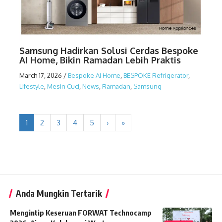
Samsung Hadirkan Solusi Cerdas Bespoke
AI Home, Bikin Ramadan Lebih Praktis
March 17, 2026
/
Bespoke AI Home
,
BESPOKE Refrigerator
,
Lifestyle
,
Mesin Cuci
,
News
,
Ramadan
,
Samsung
1
2
3
4
5
›
»
Anda Mungkin Tertarik
Mengintip Keseruan FORWAT Technocamp