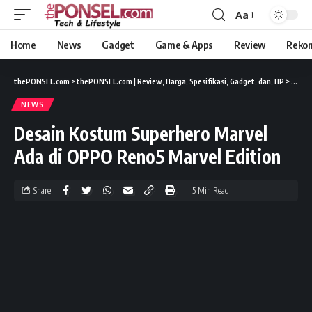
Aa
Home
News
Gadget
Game & Apps
Review
Reko
thePONSEL.com
>
thePONSEL.com | Review, Harga, Spesifikasi, Gadget, dan, HP
>
News
NEWS
Desain Kostum Superhero Marvel
Ada di OPPO Reno5 Marvel Edition
Share
5 Min Read