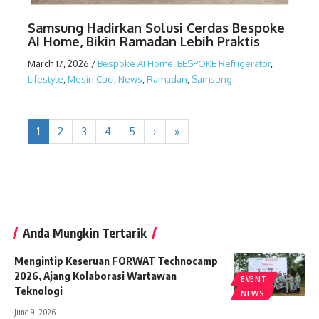
Samsung Hadirkan Solusi Cerdas Bespoke
AI Home, Bikin Ramadan Lebih Praktis
March 17, 2026
/
Bespoke AI Home
,
BESPOKE Refrigerator
,
Lifestyle
,
Mesin Cuci
,
News
,
Ramadan
,
Samsung
1
2
3
4
5
›
»
Anda Mungkin Tertarik
Mengintip Keseruan FORWAT Technocamp
2026, Ajang Kolaborasi Wartawan
EVENT
Teknologi
NEWS
June 9, 2026