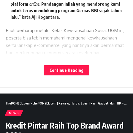
platform
online
. Pandangan inilah yang mendorong kami
untuk terus mendukung program Gernas BBI sejak tahun
lalu,” kata Aji Hogantara.
Blibli berharap melalui Kelas Kewirausahaan Sosial UGM ini,
peserta bisa lebih memahami mengenai kewirausahaan
serta lanskap e-commerce, yang nantinya akan bermanfaat
bagi pertumbuhan ekonomi secara keseluruhan.
Lates News
“Dengan mempersiapkan generasi muda dengan
Continue Reading
sejumlah
skill
di Kelas Kewirausahaan Sosial UGM ini,
harapannya semakin banyak sumber daya yang dapat
mengakselerasi digitalisasi para pelaku UMKM di
Indonesia,” tutup Aji Hogantara.
thePONSEL.com
>
thePONSEL.com | Review, Harga, Spesifikasi, Gadget, dan, HP
>
News
Kelas “Social E-compreneur” di program Kelas
Kewirausahaan Sosial ini terdiri dari 13 sesi yang diisi oleh
NEWS
para tenaga ahli dari Blibli.
Kredit Pintar Raih Top Brand Award