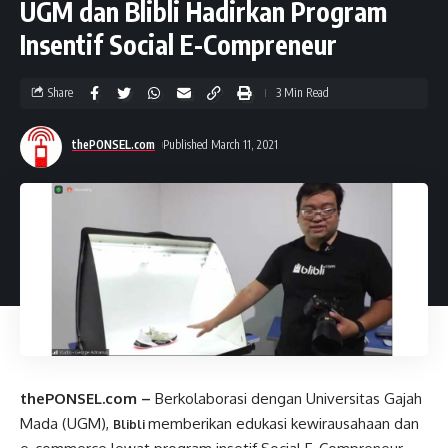
UGM dan Blibli Hadirkan Program
Insentif Social E-Compreneur
Share
3 Min Read
thePONSEL.com
Published March 11, 2021
thePONSEL.com –
Berkolaborasi dengan Universitas Gajah
Mada (UGM),
memberikan edukasi kewirausahaan dan
Blibli