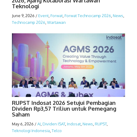
2026, Ajang Kolaborasi Wartawan
Teknologi
June 9, 2026
/
Event
,
Forwat
,
Forwat Technocamp 2026
,
News
,
Technocamp 2026
,
Wartawan
RUPST Indosat 2026 Setujui Pembagian
Dividen Rp3,57 Triliun untuk Pemegang
Saham
May 6, 2026
/
AI
,
Dividen ISAT
,
Indosat
,
News
,
RUPST
,
Teknologi Indonesia
,
Telco