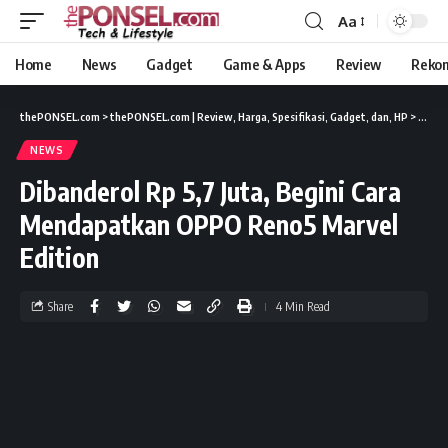
Aa
Home
News
Gadget
Game & Apps
Review
Reko
thePONSEL.com
>
thePONSEL.com | Review, Harga, Spesifikasi, Gadget, dan, HP
>
News
NEWS
Dibanderol Rp 5,7 Juta, Begini Cara
Mendapatkan OPPO Reno5 Marvel
Edition
Share
4 Min Read