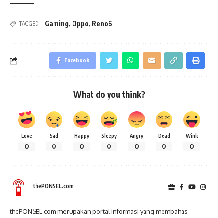
Gaming
,
Oppo
,
Reno6
TAGGED:
Facebook
What do you think?
Love
Sad
Happy
Sleepy
Angry
Dead
Wink
0
0
0
0
0
0
0
thePONSEL.com
thePONSEL.com merupakan portal informasi yang membahas