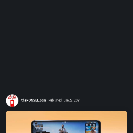
thePONSEL.com
Published June 22, 2021