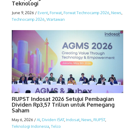
Teknologi
June 9, 2026
/
Event
,
Forwat
,
Forwat Technocamp 2026
,
News
,
Technocamp 2026
,
Wartawan
RUPST Indosat 2026 Setujui Pembagian
Dividen Rp3,57 Triliun untuk Pemegang
Saham
May 6, 2026
/
AI
,
Dividen ISAT
,
Indosat
,
News
,
RUPST
,
Teknologi Indonesia
,
Telco