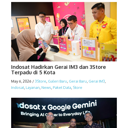
Indosat Hadirkan Gerai IM3 dan 3Store
Terpadu di 5 Kota
May 6, 2026
/
3Store
,
Galeri Baru
,
Gerai Baru
,
Gerai IM3
,
Indosat
,
Layanan
,
News
,
Paket Data
,
Store