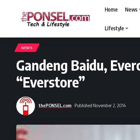
Home
News
Lifestyle
thePONSEL.com
>
thePONSEL.com | Review, Harga, Spesifikasi, Gadge
NEWS
Gandeng Baidu, Everc
“Everstore”
thePONSEL.com
Published November 2, 2014