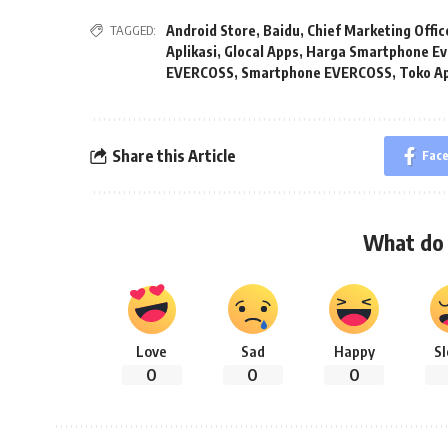
TAGGED:
Android Store
,
Baidu
,
Chief Marketing Offic
Aplikasi
,
Glocal Apps
,
Harga Smartphone Ev
EVERCOSS
,
Smartphone EVERCOSS
,
Toko Ap
Share this Article
Fac
What do 
Love
Sad
Happy
S
0
0
0