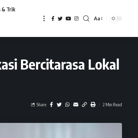
 & Trik
Aa
sa Lokal “Everstore”
asi Bercitarasa Lokal
Share
2 Min Read