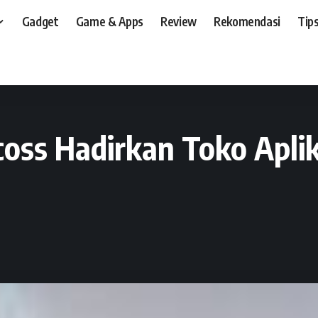
Gadget
Game & Apps
Review
Rekomendasi
Tips
t, dan, HP
>
News
>
Gandeng Baidu, Evercoss Hadirkan Toko Aplikasi Bercitara
oss Hadirkan Toko Aplik