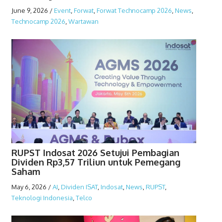
June 9, 2026
/
Event
,
Forwat
,
Forwat Technocamp 2026
,
News
,
Technocamp 2026
,
Wartawan
RUPST Indosat 2026 Setujui Pembagian
Dividen Rp3,57 Triliun untuk Pemegang
Saham
May 6, 2026
/
AI
,
Dividen ISAT
,
Indosat
,
News
,
RUPST
,
Teknologi Indonesia
,
Telco