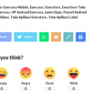
er Evercoss Mobile
,
Evercoss
,
Everstore
,
Everstore Toko
ercoss
,
HP Android Evercoss
,
Janto Djojo
,
Ponsel Android
likasi
,
Toko Aplikasi Everstore
,
Toko Aplikasi Lokal
ebook
Twitter
you think?
leepy
Angry
Dead
Wink
0
0
0
0