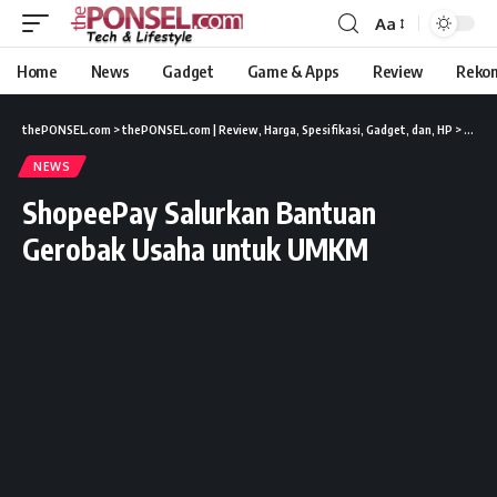
Aa
Home
News
Gadget
Game & Apps
Review
Reko
thePONSEL.com
>
thePONSEL.com | Review, Harga, Spesifikasi, Gadget, dan, HP
>
News
NEWS
ShopeePay Salurkan Bantuan
Gerobak Usaha untuk UMKM