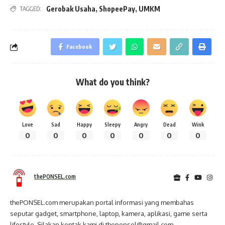
Gerobak Usaha
,
ShopeePay
,
UMKM
TAGGED:
Facebook
What do you think?
Love
Sad
Happy
Sleepy
Angry
Dead
Wink
0
0
0
0
0
0
0
thePONSEL.com
thePONSEL.com merupakan portal informasi yang membahas
seputar gadget, smartphone, laptop, kamera, aplikasi, game serta
lifestyle. Silakan kontak kami di theponsel@gmail.com