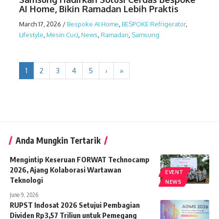
AI Home, Bikin Ramadan Lebih Praktis
March 17, 2026
/
Bespoke AI Home
,
BESPOKE Refrigerator
,
Lifestyle
,
Mesin Cuci
,
News
,
Ramadan
,
Samsung
1
2
3
4
5
›
»
Anda Mungkin Tertarik
Mengintip Keseruan FORWAT Technocamp
2026, Ajang Kolaborasi Wartawan
EVENT
Teknologi
NEWS
June 9, 2026
RUPST Indosat 2026 Setujui Pembagian
Dividen Rp3,57 Triliun untuk Pemegang