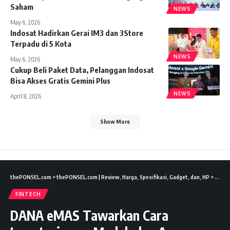
Saham
NEWS
May 6, 2026
Indosat Hadirkan Gerai IM3 dan 3Store
Terpadu di 5 Kota
NEWS
May 6, 2026
Cukup Beli Paket Data, Pelanggan Indosat
Bisa Akses Gratis Gemini Plus
NEWS
April 8, 2026
Show More
thePONSEL.com
>
thePONSEL.com | Review, Harga, Spesifikasi, Gadget, dan, HP
>
Lifest
FINTECH
DANA eMAS Tawarkan Cara