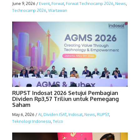
June 9, 2026
/
Event
,
Forwat
,
Forwat Technocamp 2026
,
News
,
Technocamp 2026
,
Wartawan
RUPST Indosat 2026 Setujui Pembagian
Dividen Rp3,57 Triliun untuk Pemegang
Saham
May 6, 2026
/
AI
,
Dividen ISAT
,
Indosat
,
News
,
RUPST
,
Teknologi Indonesia
,
Telco