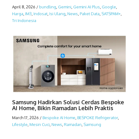
April 8, 2026
/
bundling
,
Gemini
,
Gemini AI Plus
,
Google
,
Harga
,
IM3
,
Indosat
,
Isi Ulang
,
News
,
Paket Data
,
SATSPAM+
,
Tri Indonesia
Samsung Hadirkan Solusi Cerdas Bespoke
AI Home, Bikin Ramadan Lebih Praktis
March 17, 2026
/
Bespoke AI Home
,
BESPOKE Refrigerator
,
Lifestyle
,
Mesin Cuci
,
News
,
Ramadan
,
Samsung