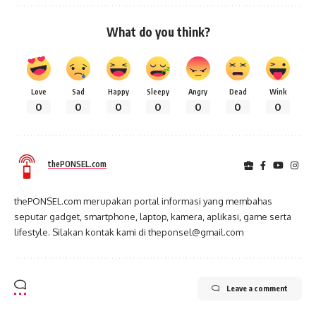
What do you think?
Love
Sad
Happy
Sleepy
Angry
Dead
Wink
0
0
0
0
0
0
0
thePONSEL.com
thePONSEL.com merupakan portal informasi yang membahas
seputar gadget, smartphone, laptop, kamera, aplikasi, game serta
lifestyle. Silakan kontak kami di theponsel@gmail.com
Leave a comment