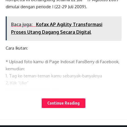
dimulai dengan periode I (22-29 Juli 2009).
Baca juga:
Kofax AP Agility Transformasi
Proses Utang Dagang Secara Digital
Cara Ikutan:
* Upload foto kamu di Page Indosat FansBerry di Facebook,
kemudian:
1. Tag ke teman-teman kamu sebanyak-banyaknya
2. Klik “Like”
3. Kasih komentar yang asyik
Lates News
Continue Reading
Baca juga:
Telkomsel Hadirkan Paket Bundling
Vision+ yang Lebih Hemat