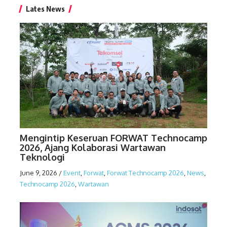
Lates News
Mengintip Keseruan FORWAT Technocamp
2026, Ajang Kolaborasi Wartawan
Teknologi
June 9, 2026
/
Event
,
Forwat
,
Forwat Technocamp 2026
,
News
,
Technocamp 2026
,
Wartawan