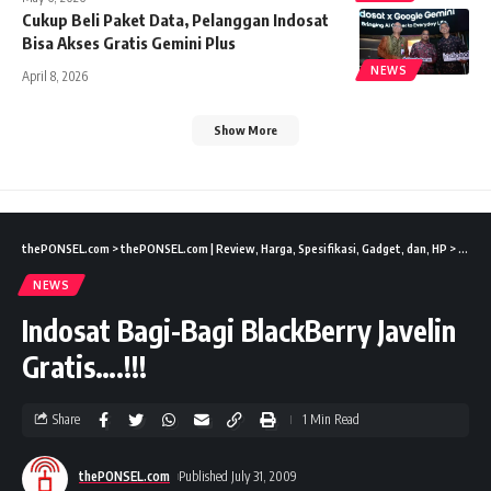
Cukup Beli Paket Data, Pelanggan Indosat
Bisa Akses Gratis Gemini Plus
NEWS
April 8, 2026
Show More
thePONSEL.com
>
thePONSEL.com | Review, Harga, Spesifikasi, Gadget, dan, HP
>
News
NEWS
Indosat Bagi-Bagi BlackBerry Javelin
Gratis….!!!
Share
1 Min Read
thePONSEL.com
Published July 31, 2009