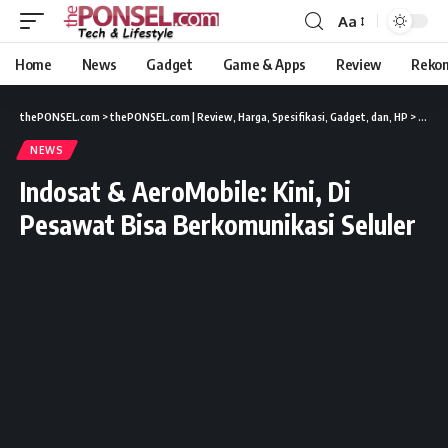
Aa
Home
News
Gadget
Game & Apps
Review
Reko
thePONSEL.com
>
thePONSEL.com | Review, Harga, Spesifikasi, Gadget, dan, HP
>
News
NEWS
Indosat & AeroMobile: Kini, Di
Pesawat Bisa Berkomunikasi Seluler