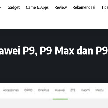
Gadget
Game & Apps
Review
Rekomendasi
Tips
t, dan, HP
>
News
>
Ini Bocoran Harga Huawei P9, P9 Max dan P9 Lite
awei P9, P9 Max dan P9