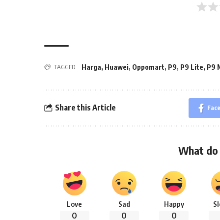
TAGGED:
Harga
,
Huawei
,
Oppomart
,
P9
,
P9 Lite
,
P9 
Share this Article
Fac
What do 
Love
Sad
Happy
S
0
0
0