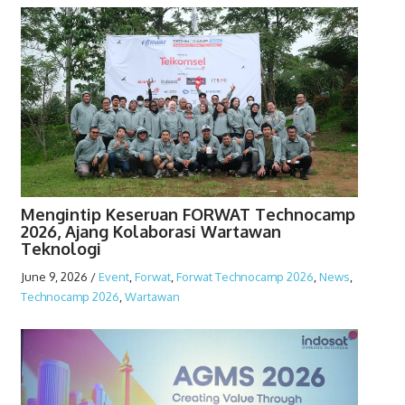
Mengintip Keseruan FORWAT Technocamp
2026, Ajang Kolaborasi Wartawan
Teknologi
June 9, 2026
/
Event
,
Forwat
,
Forwat Technocamp 2026
,
News
,
Technocamp 2026
,
Wartawan