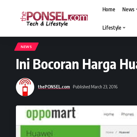
Home
News
Lifestyle
thePONSEL.com
>
thePONSEL.com | Review, Harga, Spesifikasi, Gadge
NEWS
Ini Bocoran Harga Hu
thePONSEL.com
Published March 23, 2016