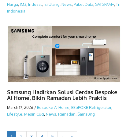
Harga
,
IM3
,
Indosat
,
Isi Ulang
,
News
,
Paket Data
,
SATSPAM+
,
Tri
Indonesia
Samsung Hadirkan Solusi Cerdas Bespoke
AI Home, Bikin Ramadan Lebih Praktis
March 17, 2026
/
Bespoke AI Home
,
BESPOKE Refrigerator
,
Lifestyle
,
Mesin Cuci
,
News
,
Ramadan
,
Samsung
1
2
3
4
5
›
»