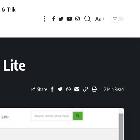
 & Trik
Aa
 Lite
Share
2 Min Read