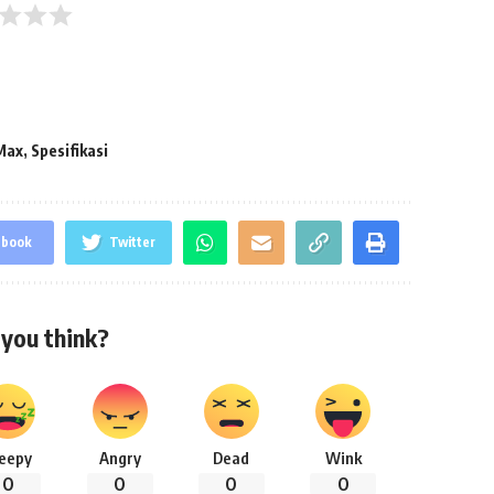
Max
,
Spesifikasi
ebook
Twitter
you think?
leepy
Angry
Dead
Wink
0
0
0
0