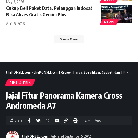
May 6, 2026
Cukup Beli Paket Data, Pelanggan Indosat
Bisa Akses Gratis Gemini Plus
NEWS
April 8, 2026
Show More
thePONSEL.com
>
thePONSEL.com | Review, Harga, Spesifikasi, Gadget, dan, HP
>
Tips &
TIPS & TRIK
Jajal Fitur Panorama Kamera Cross
Andromeda A7
Share
2 Min Read
thePONSEL.com
Published September 5, 2012