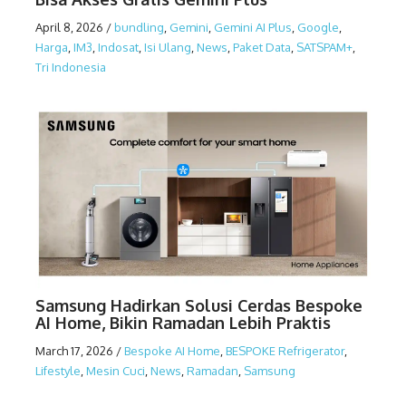
April 8, 2026
/
bundling
,
Gemini
,
Gemini AI Plus
,
Google
,
Harga
,
IM3
,
Indosat
,
Isi Ulang
,
News
,
Paket Data
,
SATSPAM+
,
Tri Indonesia
Samsung Hadirkan Solusi Cerdas Bespoke
AI Home, Bikin Ramadan Lebih Praktis
March 17, 2026
/
Bespoke AI Home
,
BESPOKE Refrigerator
,
Lifestyle
,
Mesin Cuci
,
News
,
Ramadan
,
Samsung