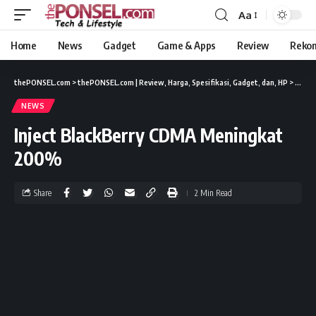
Aa
Home
News
Gadget
Game & Apps
Review
Reko
thePONSEL.com
>
thePONSEL.com | Review, Harga, Spesifikasi, Gadget, dan, HP
>
News
NEWS
Inject BlackBerry CDMA Meningkat
200%
Share
2 Min Read