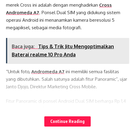
merek Cross ini adalah dengan menghadirkan
Cross
Andromeda A7
. Ponsel Dual SIM yang didukung sistem
operasi Android ini menanamkan kamera beresolusi 5
megapiksel, sebagai media fotografi.
Baca juga:
Tips & Trik Jitu Mengoptimalkan
Baterai realme 10 Pro Anda
“Untuk foto,
Andromeda A7
ini memiliki semua fasilitas
yang dibutuhkan. Salah satunya adalah fitur Panoramic”, ujar
Janto Djojo, Direktur Marketing Cross Mobile.
Fitur Panoramic di ponsel Android Dual SIM berharga Rp 1,4
jutaan ini menjadi fasilitas kamera yang paling diunggulkan
Lates News
untuk kebutuyhan fotografi. Fitur kamera ini mampu
Continue Reading
menghasilkan karya fotografi yang lebih indah, kreatif,
eksotis, dan dinamis. Pengguna dapat memotret banyak