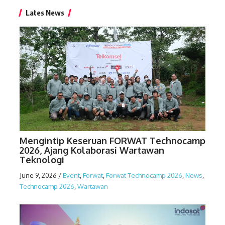
Lates News
Mengintip Keseruan FORWAT Technocamp
2026, Ajang Kolaborasi Wartawan
Teknologi
June 9, 2026
/
Event
,
Forwat
,
Forwat Technocamp 2026
,
News
,
Technocamp 2026
,
Wartawan