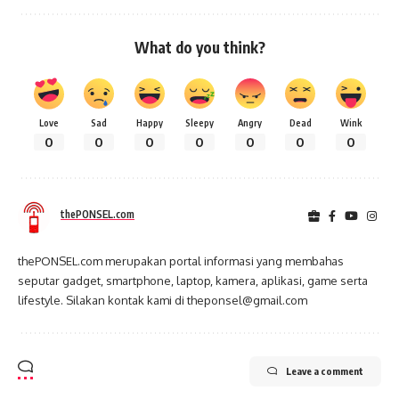
What do you think?
Love
Sad
Happy
Sleepy
Angry
Dead
Wink
0
0
0
0
0
0
0
thePONSEL.com
thePONSEL.com merupakan portal informasi yang membahas
seputar gadget, smartphone, laptop, kamera, aplikasi, game serta
lifestyle. Silakan kontak kami di theponsel@gmail.com
Leave a comment