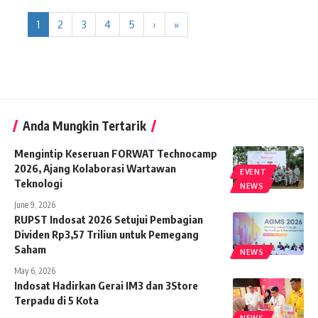
1
2
3
4
5
›
»
Anda Mungkin Tertarik
Mengintip Keseruan FORWAT Technocamp
2026, Ajang Kolaborasi Wartawan
EVENT
Teknologi
NEWS
June 9, 2026
RUPST Indosat 2026 Setujui Pembagian
Dividen Rp3,57 Triliun untuk Pemegang
Saham
NEWS
May 6, 2026
Indosat Hadirkan Gerai IM3 dan 3Store
Terpadu di 5 Kota
NEWS