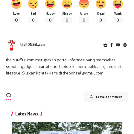
Love
Sad
Happy
Sleepy
Angry
Dead
Wink
0
0
0
0
0
0
0
thePONSEL.com
thePONSEL.com merupakan portal informasi yang membahas
seputar gadget, smartphone, laptop, kamera, aplikasi, game serta
lifestyle. Silakan kontak kami di theponsel@gmail.com
Leave a comment
Lates News