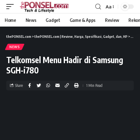
Aa
Home
News
Gadget
Game & Apps
Review
Reko
thePONSEL.com
>
thePONSEL.com | Review, Harga, Spesifikasi, Gadget, dan, HP
>
News
NEWS
Telkomsel Menu Hadir di Samsung
SGH-i780
Share
1 Min Read