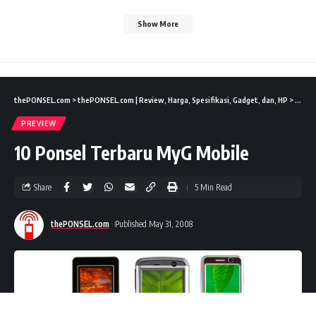
Show More
thePONSEL.com
>
thePONSEL.com | Review, Harga, Spesifikasi, Gadget, dan, HP
>
Previ
PREVIEW
10 Ponsel Terbaru MyG Mobile
Share
5 Min Read
thePONSEL.com
Published May 31, 2008