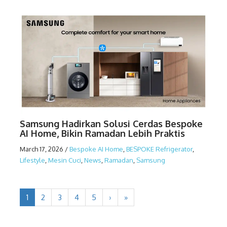
Samsung Hadirkan Solusi Cerdas Bespoke
AI Home, Bikin Ramadan Lebih Praktis
March 17, 2026
/
Bespoke AI Home
,
BESPOKE Refrigerator
,
Lifestyle
,
Mesin Cuci
,
News
,
Ramadan
,
Samsung
1
2
3
4
5
›
»