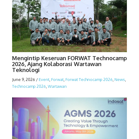
Mengintip Keseruan FORWAT Technocamp
2026, Ajang Kolaborasi Wartawan
Teknologi
June 9, 2026
/
Event
,
Forwat
,
Forwat Technocamp 2026
,
News
,
Technocamp 2026
,
Wartawan