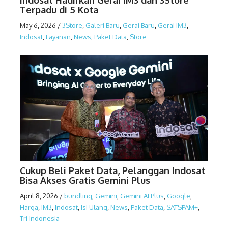
Indosat Hadirkan Gerai IM3 dan 3Store
Terpadu di 5 Kota
May 6, 2026
/
3Store
,
Galeri Baru
,
Gerai Baru
,
Gerai IM3
,
Indosat
,
Layanan
,
News
,
Paket Data
,
Store
Cukup Beli Paket Data, Pelanggan Indosat
Bisa Akses Gratis Gemini Plus
April 8, 2026
/
bundling
,
Gemini
,
Gemini AI Plus
,
Google
,
Harga
,
IM3
,
Indosat
,
Isi Ulang
,
News
,
Paket Data
,
SATSPAM+
,
Tri Indonesia