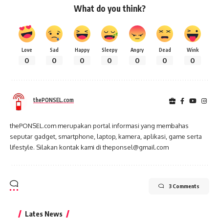
What do you think?
Love
Sad
Happy
Sleepy
Angry
Dead
Wink
0
0
0
0
0
0
0
thePONSEL.com
thePONSEL.com merupakan portal informasi yang membahas
seputar gadget, smartphone, laptop, kamera, aplikasi, game serta
lifestyle. Silakan kontak kami di theponsel@gmail.com
3 Comments
Lates News