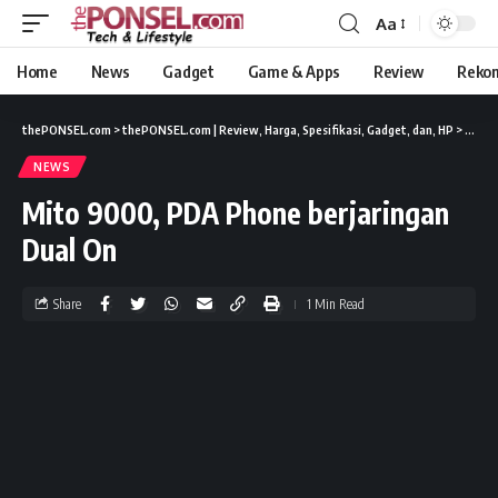
Aa
Home
News
Gadget
Game & Apps
Review
Reko
thePONSEL.com
>
thePONSEL.com | Review, Harga, Spesifikasi, Gadget, dan, HP
>
News
NEWS
Mito 9000, PDA Phone berjaringan
Dual On
Share
1 Min Read