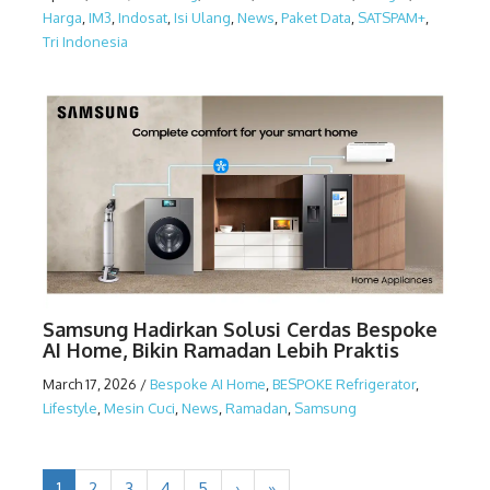
Harga
,
IM3
,
Indosat
,
Isi Ulang
,
News
,
Paket Data
,
SATSPAM+
,
Tri Indonesia
Samsung Hadirkan Solusi Cerdas Bespoke
AI Home, Bikin Ramadan Lebih Praktis
March 17, 2026
/
Bespoke AI Home
,
BESPOKE Refrigerator
,
Lifestyle
,
Mesin Cuci
,
News
,
Ramadan
,
Samsung
1
2
3
4
5
›
»