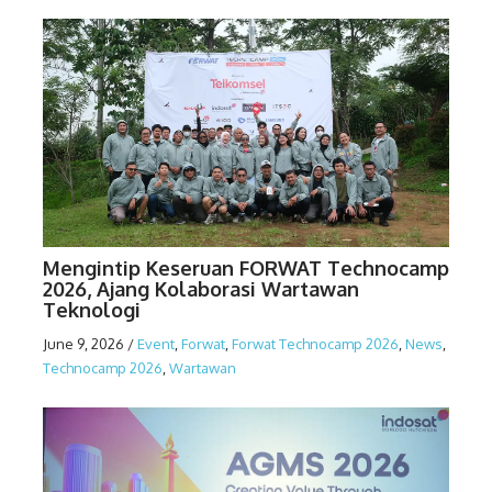
Mengintip Keseruan FORWAT Technocamp
2026, Ajang Kolaborasi Wartawan
Teknologi
June 9, 2026
/
Event
,
Forwat
,
Forwat Technocamp 2026
,
News
,
Technocamp 2026
,
Wartawan