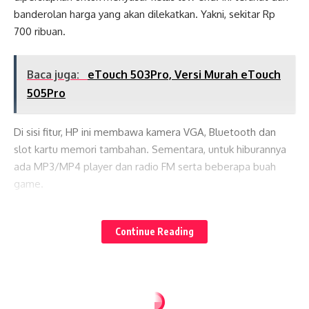
banderolan harga yang akan dilekatkan. Yakni, sekitar Rp
700 ribuan.
Baca juga:
eTouch 503Pro, Versi Murah eTouch
505Pro
Di sisi fitur, HP ini membawa kamera VGA, Bluetooth dan
slot kartu memori tambahan. Sementara, untuk hiburannya
ada MP3/MP4 player dan radio FM serta beberapa buah
game.
Lates News
Spesifikasi IMO G187:
Continue Reading
Network: Dualband GSM (900/1800 MHz) & Dual On; Layar:
CSTN 262.144 warna; Kamera: VGA, video recorder; Transfer
data: GPRS; Memori eksternal: microSD up to 2GB;
Messaging: SMS, MMS; Konektivitas: Bluetooth, kabel data;
Browser: WAP; Fitur lain: Polifonik (MP3/MIDI), Mp3/Mp4