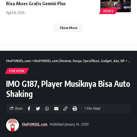
Bisa Akses Gratis Gemini Plus
NEWS
April 8, 2026
Show More
thePONSEL.com
>
thePONSEL.com | Review, Harga, Spesifikasi, Gadget, dan, HP
>
Previ
PREVIEW
IMO G187, Player Musiknya Bisa Auto
Shaking
Share
1 Min Read
thePONSEL.com
Published January 10, 2009