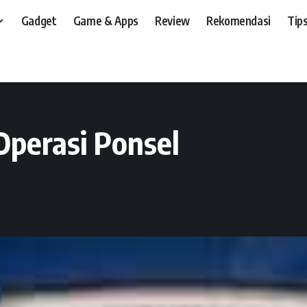
Gadget
Game & Apps
Review
Rekomendasi
Tips
t, dan, HP
>
News
>
Mozilla Bikin Sistem Operasi Ponsel
Operasi Ponsel