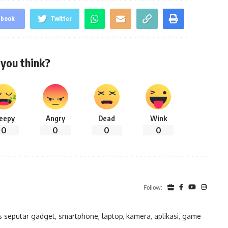
ebook
Twitter
you think?
leepy
Angry
Dead
Wink
0
0
0
0
Follow:
eputar gadget, smartphone, laptop, kamera, aplikasi, game