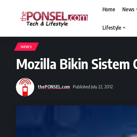
Home
News
Lifestyle
thePONSEL.com
>
thePONSEL.com | Review, Harga, Spesifikasi, Gadge
NEWS
Mozilla Bikin Sistem 
thePONSEL.com
Published July 22, 2012