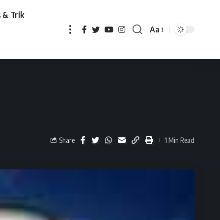
 & Trik
Aa
Share
1 Min Read