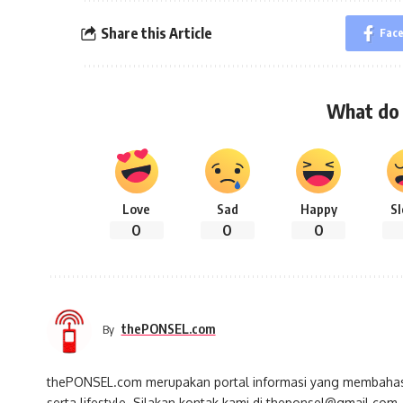
Share this Article
Fac
What do 
Love
Sad
Happy
S
0
0
0
thePONSEL.com
By
thePONSEL.com merupakan portal informasi yang membahas s
serta lifestyle. Silakan kontak kami di theponsel@gmail.com