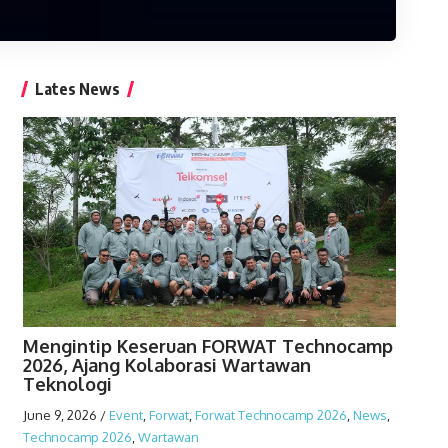
Lates News
Mengintip Keseruan FORWAT Technocamp
2026, Ajang Kolaborasi Wartawan
Teknologi
June 9, 2026
/
Event
,
Forwat
,
Forwat Technocamp 2026
,
News
,
Technocamp 2026
,
Wartawan