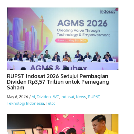
RUPST Indosat 2026 Setujui Pembagian
Dividen Rp3,57 Triliun untuk Pemegang
Saham
May 6, 2026
/
AI
,
Dividen ISAT
,
Indosat
,
News
,
RUPST
,
Teknologi Indonesia
,
Telco