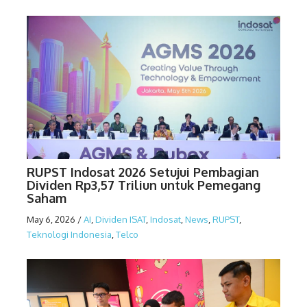
RUPST Indosat 2026 Setujui Pembagian
Dividen Rp3,57 Triliun untuk Pemegang
Saham
May 6, 2026
/
AI
,
Dividen ISAT
,
Indosat
,
News
,
RUPST
,
Teknologi Indonesia
,
Telco