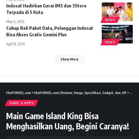
Indosat Hadirkan Gerai IM3 dan 3Store
Terpadu di 5 Kota
NEWS
May 6, 2026
Cukup Beli Paket Data, Pelanggan Indosat
Bisa Akses Gratis Gemini Plus
NEWS
April 8, 2026
Show More
thePONSEL.com
>
thePONSEL.com | Review, Harga, Spesifikasi, Gadget, dan, HP
>
Game 
GAME & APPS
Main Game Island King Bisa
Menghasilkan Uang, Begini Caranya!