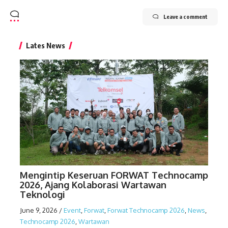
Leave a comment
Lates News
Mengintip Keseruan FORWAT Technocamp
2026, Ajang Kolaborasi Wartawan
Teknologi
June 9, 2026
/
Event
,
Forwat
,
Forwat Technocamp 2026
,
News
,
Technocamp 2026
,
Wartawan