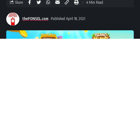
Share
4 Min Read
thePONSEL.com
Published April 18, 2021
thePONSEL.com
– Mengumpulkan koin emas sebanyak
mungkin dengan
gameplay
utama pada mesin slot,
game
menghadirkan pengalaman bermain
Island King
menyenangkan yang didukung dengan visual karakter kartu
primitif 3D dan nilai sosial yang kuat.