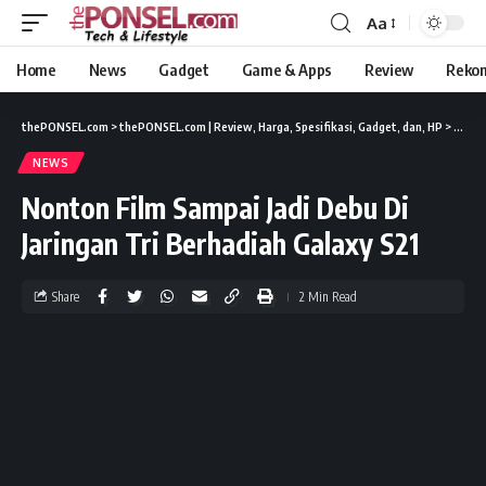
Aa
Home
News
Gadget
Game & Apps
Review
Reko
thePONSEL.com
>
thePONSEL.com | Review, Harga, Spesifikasi, Gadget, dan, HP
>
News
NEWS
Nonton Film Sampai Jadi Debu Di
Jaringan Tri Berhadiah Galaxy S21
Share
2 Min Read