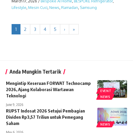
March 17, 2026
/
Bespoke AI Home
,
BESPOKE Refrigerator
,
Lifestyle
,
Mesin Cuci
,
News
,
Ramadan
,
Samsung
1
2
3
4
5
›
»
Anda Mungkin Tertarik
Mengintip Keseruan FORWAT Technocamp
2026, Ajang Kolaborasi Wartawan
EVENT
Teknologi
NEWS
June 9, 2026
RUPST Indosat 2026 Setujui Pembagian
Dividen Rp3,57 Triliun untuk Pemegang
Saham
NEWS
May 6, 2026